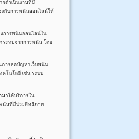
ารดำเนินงานที่มี
้องกับการพนันออนไลน์ให้
ของการพนันออนไลน์ใน
ละผลกระทบจากการพนัน โดย
นการลดปัญหาเว็บพนัน
เทคโนโลยี เช่น ระบบ
้ามาให้บริการใน
นันที่มีประสิทธิภาพ