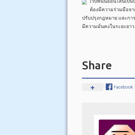
เว็บพนันออนไลน์เป็น
ต้องมีความร่วมมือจ
ปรับปรุงกฎหมาย และการใ
มีความมั่นคงในระยะยาว
Share
Facebook