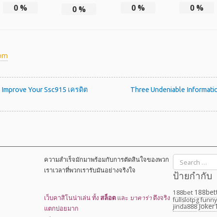
0
%
0
%
0
%
0
%
om
 Improve Your Ssc915 เครดิต
Three Undeniable Informati
Search
ความสำเร็จมักมาพร้อมกับการตัดสินใจของพวก
for:
เราเวลาที่พวกเรารับมันอย่างจริงใจ
ป้ายกำกับ
188bet
188bet
เว็บคาสิโนน่าเล่น ทั้ง
สล็อต
และ
บาคาร่า
ตึงจริง
fullslotpg
funn
Joker
jinda888
แตกบ่อยมาก