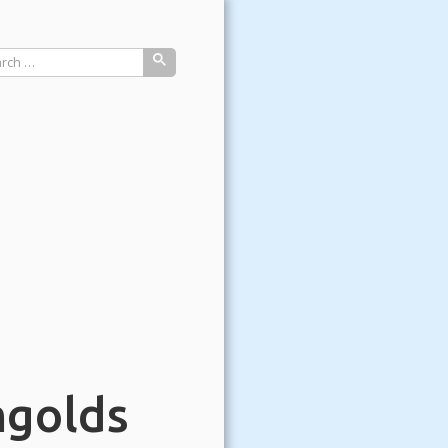
h
mgolds