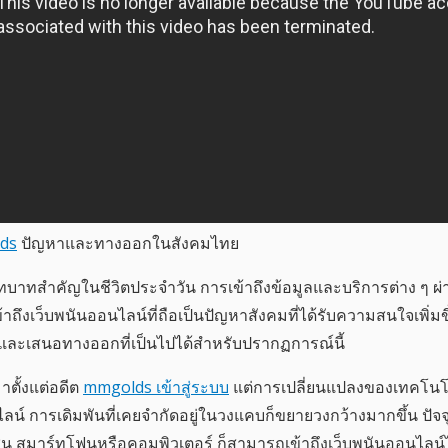
ds
ปัญหาและทางออกในสังคมไทย
บทบาทสำคัญในชีวิตประจำวัน การเข้าถึงข้อมูลและบริการต่าง ๆ ผ่
เข้าถึงเว็บพนันออนไลน์ที่ถือเป็นปัญหาสังคมที่ได้รับความสนใจเพิ
และเสนอทางออกที่เป็นไปได้สำหรับปรากฏการณ์นี้
าตั้งแต่อดีต
mmgolds เข้าสู่ระบบ
แต่การเปลี่ยนแปลงของเทคโนโล
ไลน์ การเดิมพันที่เคยจำกัดอยู่ในวงแคบก็ขยายวงกว้างมากขึ้น ปัจ
 เช่น สมาร์ทโฟนหรือคอมพิวเตอร์ ก็สามารถเข้าถึงเว็บพนันออนไลน์