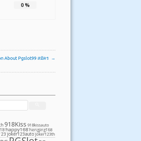
0
%
on About Pgslot99 สมัคร
918Kiss
th
918kissauto
happy168
y18
hengjing168
123
joker123auto
Joker123th
PGSlot