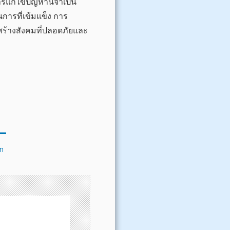
แก้ไขปัญหานี้จำเป็น
ารที่เข้มแข็ง การ
ร้างสังคมที่ปลอดภัยและ
In