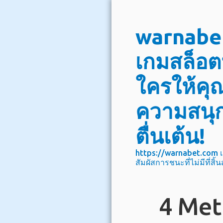
Skip
warnabet
to
content
เกมสล็อตท
ใครให้คุณ
ความสนุ
ตื่นเต้น!
https://warnabet.com เ
สัมผัสการชนะที่ไม่มีที่สิ้
4 Met