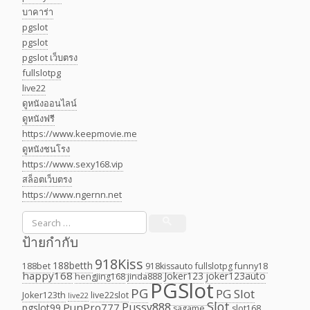
บาคาร่า
pgslot
pgslot
pgslot เว็บตรง
fullslotpg
live22
ดูหนังออนไลน์
ดูหนังฟรี
https://www.keepmovie.me
ดูหนังชนโรง
https://www.sexy168.vip
สล็อตเว็บตรง
https://www.ngernn.net
Search
for:
ป้ายกำกับ
918Kiss
188betth
188bet
918kissauto
fullslotpg
funny18
happy168
Joker123
joker123auto
hengjing168
jinda888
PGSlot
PG
PG Slot
Joker123th
live22slot
live22
Slot
Pussy888
PunPro777
pgslot99
sagame
slot168