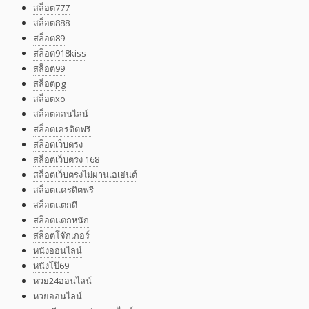
สล็อต777
สล็อต888
สล็อต89
สล็อต918kiss
สล็อต99
สล็อตpg
สล็อตxo
สล็อตออนไลน์
สล็อตเครดิตฟรี
สล็อตเว็บตรง
สล็อตเว็บตรง 168
สล็อตเว็บตรงไม่ผ่านเอเย่นต์
สล็อตเเครดิตฟรี
สล็อตแตกดี
สล็อตแตกหนัก
สล็อตโจ๊กเกอร์
หนังออนไลน์
หนังโป๊69
หวย24ออนไลน์
หวยออนไลน์