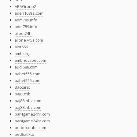
ABAGroup2
aden168ss.com
adm789.info
adm789.info
allbet24hr
allone745s.com
alot666
ambking
ambnovabet.com
audi688.com
babet555.com
babet555.com
Baccarat
baj88thb
baj88thbz.com
baj88thbz.com
bar4game24hr.com
bar4game24hr.com
betboxclubs.com
betflixtikto