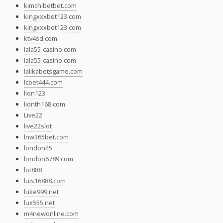
kimchibetbet.com
kingxxxbet123.com
kingxxxbet123.com
ktv4sd.com
lala55-casino.com
lala55-casino.com
lalikabetsgame.com
lcbet444.com
lion123
lionth168.com
Live22
live22slot
lnw365bet.com
london45
london6789.com
lot888
luis16888.com
luke999.net
lux555.net
m4newonline.com