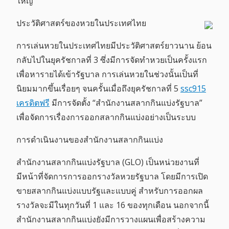
ใหญ่
ประวัติศาสตร์ของหวยในประเทศไทย
การเล่นหวยในประเทศไทยมีประวัติศาสตร์ยาวนาน ย้อน
กลับไปในยุครัชกาลที่ 3 ซึ่งมีการจัดทำหวยเป็นครั้งแรก
เพื่อหารายได้เข้ารัฐบาล การเล่นหวยในช่วงนั้นเป็นที่
นิยมมากขึ้นเรื่อยๆ จนครั้นเมื่อถึงยุครัชกาลที่ 5
ssc915
เครดิตฟรี
มีการจัดตั้ง “สำนักงานสลากกินแบ่งรัฐบาล”
เพื่อจัดการเรื่องการออกสลากกินแบ่งอย่างเป็นระบบ
การดำเนินงานของสำนักงานสลากกินแบ่ง
สำนักงานสลากกินแบ่งรัฐบาล (GLO) เป็นหน่วยงานที่
มีหน้าที่จัดการการออกรางวัลหวยรัฐบาล โดยมีการเปิด
ขายสลากกินแบ่งแบบรัฐและแบบคู่ สำหรับการออกผล
รางวัลจะมีในทุกวันที่ 1 และ 16 ของทุกเดือน นอกจากนี้
สำนักงานสลากกินแบ่งยังมีการวางแผนเพื่อสร้างความ