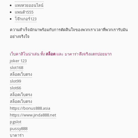
แทงหวยออนไลน์
แพนด้า555
โจ๊กเกอร์123
ความสำเร็จมักมาพร้อมกับการตัดสินใจของพวกเราเวลาที่พวกเรารับมัน
อย่างจริงใจ
เว็บคาสิโนน่าเล่น ทั้ง
สล็อต
และ
บาคาร่า
ตึงจริงแตกบ่อยมาก
joker 123
slot168
สล็อตเว็บตรง
slot99
slot66
สล็อตเว็บตรง
สล็อตเว็บตรง
https://bonus888.asia
https://www.jinda888.net
pgslot
pussy888
บาคาร่า