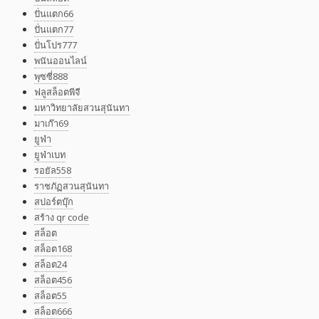
ปั่นแตก66
ปั่นแตก77
ปั่นโปร777
พนันออนไลน์
พุซซี่888
ฟลูสล็อตพีจี
มหาวิทยาลัยสวนสุนันทา
มาเก๊า69
ยูฟ่า
ยูฟ่าเบท
รอยัล558
ราชภัฏสวนสุนันทา
สปอร์ตบุ๊ก
สร้าง qr code
สล็อต
สล็อต168
สล็อต24
สล็อต456
สล็อต55
สล็อต666