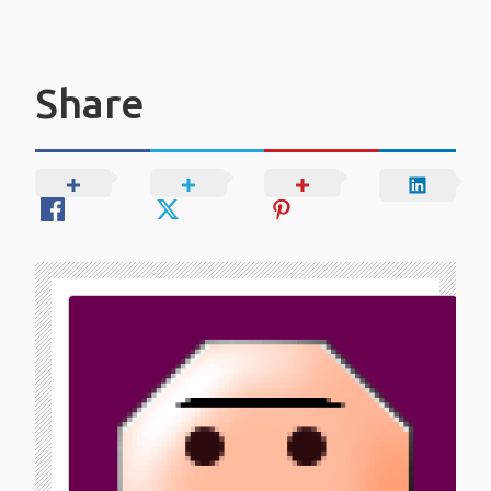
Share