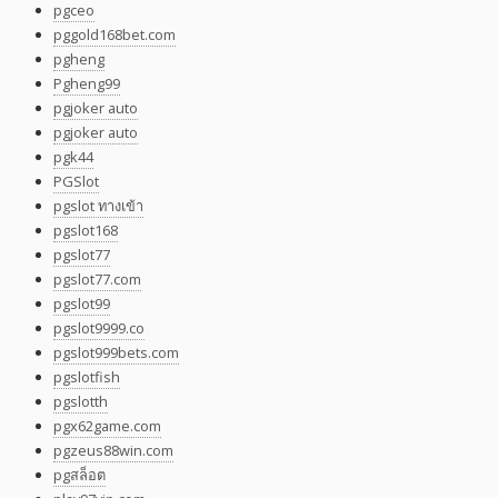
pgceo
pggold168bet.com
pgheng
Pgheng99
pgjoker auto
pgjoker auto
pgk44
PGSlot
pgslot ทางเข้า
pgslot168
pgslot77
pgslot77.com
pgslot99
pgslot9999.co
pgslot999bets.com
pgslotfish
pgslotth
pgx62game.com
pgzeus88win.com
pgสล็อต