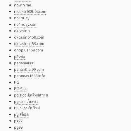
nbwin.me
niseko168bet.com
no1huay
no1huay.com
okcasino
okcasino159.com
okcasino159.com
onoplus168.com
p2vvip
panama888
pananthai99.com
paramax1688.info
PG
PG Slot
pg slot เปิดใหม่ล่าสุด
pg slot เว็บตรง
PG Slot เว็บใหม่
pg สล็อต
pg77
pg99