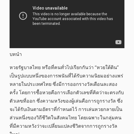
บทนำ
หวยรัฐบาลไทย หรือที่คนทั่วไปเรียกกันว่า “หวยใต้ดิน”
เป็นรูปแบบหนึ่งของการพนันที่ได้รับความนิยมอย่างแพร่
หลายในประเทศไทย ซึ่งมีการออกรางวัลเดือนละสอง
ครั้ง โดยการซื้อหวยคือการเลือกตัวเลขที่คิดว่าจะตรงกับ
ตัวเลขที่ออก ซึ่งความหวังของผู้เล่นคือการถูกรางวัล ซึ่ง
จะได้รับเงินตามอัตราที่กำหนดไว้ การเล่นหวยกลายเป็น
ส่วนหนึ่งของวิถีชีวิตในสังคมไทย โดยเฉพาะในกลุ่มคน
ที่มีความหวังว่าจะเปลี่ยนแปลงชีวิตจากการถูกรางวัล