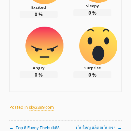
Sleepy
Excited
0
%
0
%
Angry
Surprise
0
%
0
%
Posted in
sky2899.com
แนะแนว
Top 8 Funny Thehulk88
เว็บใหญ่ สล็อตเว็บตรง