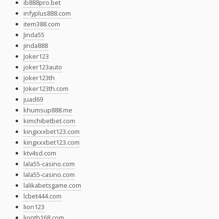
ib888pro.bet
infyplus888.com
item388.com
Jinda55
jinda888
Joker123
joker123auto
joker123th
Joker123th.com
juad69
khumsup888.me
kimchibetbet.com
kingxxxbet123.com
kingxxxbet123.com
ktv4sd.com
lala55-casino.com
lala55-casino.com
lalikabetsgame.com
lcbet444.com
lion123
lionth168.com