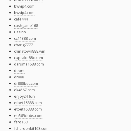
bwvip4.com
bwvip4.com
cafe444
cashgame168
Casino
cc11388.com
chang7777
chinatown888.win
cupcake88x.com
daruma1688.com
debet
dr888
dr888bet.com
ek4567.com
enjoy24.fun
etbet16888.com
etbet16888.com
eu369clubs.com
faro168
fcharoenkit168.com