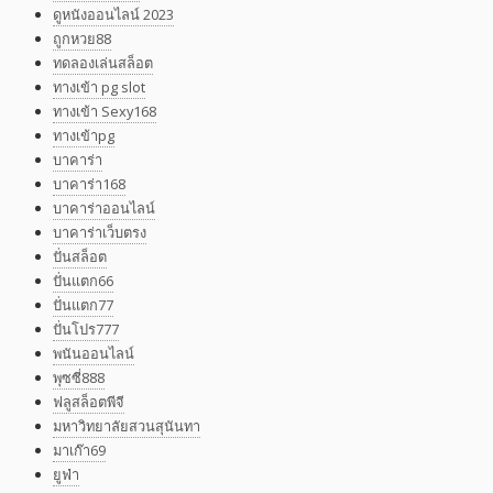
ดูหนังออนไลน์ 2023
ถูกหวย88
ทดลองเล่นสล็อต
ทางเข้า pg slot
ทางเข้า Sexy168
ทางเข้าpg
บาคาร่า
บาคาร่า168
บาคาร่าออนไลน์
บาคาร่าเว็บตรง
ปั่นสล็อต
ปั่นแตก66
ปั่นแตก77
ปั่นโปร777
พนันออนไลน์
พุซซี่888
ฟลูสล็อตพีจี
มหาวิทยาลัยสวนสุนันทา
มาเก๊า69
ยูฟ่า