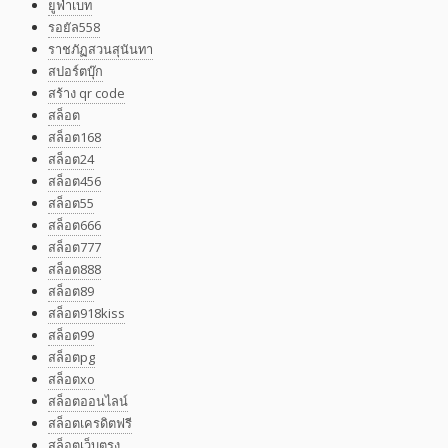
ยูฟ่าเบท
รอยัล558
ราชภัฏสวนสุนันทา
สปอร์ตบุ๊ก
สร้าง qr code
สล็อต
สล็อต168
สล็อต24
สล็อต456
สล็อต55
สล็อต666
สล็อต777
สล็อต888
สล็อต89
สล็อต918kiss
สล็อต99
สล็อตpg
สล็อตxo
สล็อตออนไลน์
สล็อตเครดิตฟรี
สล็อตเว็บตรง