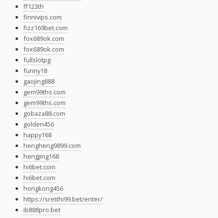
ff123th
finnivips.com
fizz169bet.com
fox689ok.com
fox689ok.com
fullslotpg
funny18
gaojing888
gem99ths.com
gem99ths.com
gobaza88.com
golden456
happy168
hengheng9899.com
hengjing168
hi6bet.com
hi6bet.com
hongkong456
https://sretthi99.bet/enter/
ib888pro.bet