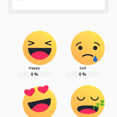
Happy
Sad
0
%
0
%