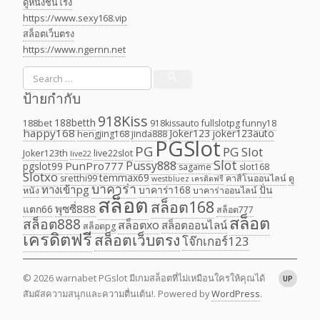
ดูหนังชนโรง
https://www.sexy168.vip
สล็อตเว็บตรง
https://www.ngernn.net
Search
for:
ป้ายกำกับ
918Kiss
188betth
188bet
918kissauto
fullslotpg
funny18
happy168
Joker123
joker123auto
hengjing168
jinda888
PGSlot
PG
PG Slot
Joker123th
live22slot
live22
Slot
Pussy888
PunPro777
pgslot99
sagame
slot168
Slotxo
temmax69
sretthi99
คาสิโนออนไลน์
ดู
westbluez เครดิตฟรี
บาคาร่า
ทางเข้าpg
บาคาร่า168
ปั่น
หนัง
บาคาร่าออนไลน์
สล็อต
สล็อต168
พุซซี่888
แตก66
สล็อต777
สล็อต
สล็อต888
สล็อตxo
สล็อตออนไลน์
สล็อตpg
เครดิตฟรี
สล็อตเว็บตรง
โจ๊กเกอร์123
© 2026 warnabet PGslot มีเกมสล็อตที่ไม่เหมือนใครให้คุณได้
UP
สัมผัสความสนุกและความตื่นเต้น!.
Powered by
WordPress
.