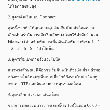
ได้โอกาสชนะสูง
2. สูตรเดินเงินแบบ Fibonacci
สูตรนี้ช่วยทำให้คุณควบคุมเงินเดิมพันแล้วก็ลดความ
เสี่ยงสำหรับในการเสียเงินเสียทอง โดยใช้ลำดับจำนวน
Fibonacci สำหรับเพื่อการเพิ่มเงินเดิมพัน อาทิเช่น 1 – 1
– 2 – 3 – 5 – 8 – 13 เป็นต้น
3. สูตรเพิ่มเบทตามจังหวะโบนัส
แนวทางลักษณะนี้คือการเริ่มต้นพนันด้วยเงินต่ำ แล้วพอ
หลังจากนั้นก็ค่อยๆเพิ่มเบทเมื่อใกล้ถึงรอบโบนัส โดยดู
จากค่า RTP และต้นแบบการหมุนของสล็อต
4. สูตรเลือกช่วงเวลาเล่นสล็อต
จากการทดลองพบว่า การเล่นสล็อต168ในตอน 00:00 –