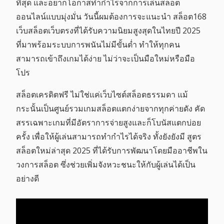
ที่สุด และอยากโอกาสทำกำไรจากการเล่นสล็อต
ออนไลน์แบบมุ่งมั่น วันนี้ผมต้องการจะแนะนำ สล็อต168
เว็บสล็อตเว็บตรงที่ได้รับความนิยมสูงสุดในไทยปี 2025
ที่มาพร้อมระบบการพนันไม่มีขั้นต่ำ ทำให้ทุกคน
สามารถเข้าถึงเกมได้ง่าย ไม่ว่าจะเป็นมือใหม่หรือมือ
โปร
สล็อตเครดิตฟรี ไม่ใช่แค่เว็บไซต์สล็อตธรรมดา แม้
กระนั้นเป็นศูนย์รวมเกมสล็อตแตกง่ายจากทุกค่ายดัง คัด
สรรเฉพาะเกมที่มีอัตราการจ่ายสูงและก็โบนัสแตกบ่อย
ครั้ง เพื่อให้ผู้เล่นสามารถทำกำไรได้จริง ทั้งยังยังมี สูตร
สล็อตใหม่ล่าสุด 2025 ที่ได้รับการพัฒนาโดยมืออาชีพใน
วงการสล็อต ซึ่งช่วยเพิ่มจังหวะชนะให้กับผู้เล่นได้เป็น
อย่างดี