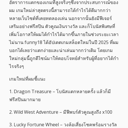
อัตราการแตกของเกมที่สูงจริงๆซึ่งจากประสบการณ์ของ
ผม เกมใหม่ล่าสุดตรงนี้สามารถได้กำไรได้ดีมากกว่า
หลายเว็บไซต์ที่เคยทดลองเล่น นอกจากนั้นยังมีฟีเจอร์
เสริมอย่างฟรีสปิน ตัวคูณเงินรางวัล และก็โบนัสพิเศษที่
เพิ่มโอกาสให้ผมได้กำไรได้มากขึ้นภายในช่วงระยะเวลา
ไม่นาน funny18 ได้อัปเดตเกมสล็อตใหม่ในปี 2025 ที่ผม
บอกได้เลยว่าแตกง่ายและน่าเล่นมากกว่าเดิม โดยเกม
ใหม่กลุ่มนี้ถูกดีไซน์มาให้ตอบโจทย์สำหรับผู้ที่อยากได้กำ
ไรจริงๆ
เกมใหม่ที่ผมชี้แนะ
1. Dragon Treasure – โบนัสแตกหลายครั้ง แล้วก็มี
ฟรีสปินมากมาย
2. Wild West Adventure – มีฟีพบร์ตัวคูณสูงถึง x100
3. Lucky Fortune Wheel – วงล้อเสี่ยงโชคพร้อมรางวัล