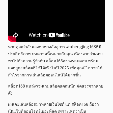
หากคุณกำลังมองหาทางลัดสู่การเล่นhengjing168ที่มี
ประสิทธิภาพ บทความนี้เหมาะกับคุณ เนื่องจากว่าผมจะ
พาไปทำความรู้จักกับ สล็อต168อย่างรอบคอบ พร้อม
แจกสูตรสล็อตที่ใช้ได้จริงในปี 2025 เพื่อคุณมีโอกาสได้
กำไรจากการเล่นสล็อตออนไลน์ได้มากขึ้น
สล็อต168 แหล่งรวมเกมสล็อตแตกหนัก คัดสรรจากค่าย
ดัง
ผมเคยเล่นสล็อตมาหลายเว็บไซต์ แต่ สล็อต168 ถือว่า
เป็นเว็บที่ตอบโจทย์เยอะที่สุด เพราะเหตุว่าเป็น