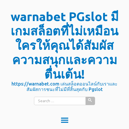
Skip
warnabet PGslot มี
to
content
เกมสล็อตที่ไม่เหมือน
ใครให้คุณได้สัมผัส
ความสนุกและความ
ตื่นเต้น!
https://warnabet.com เล่นสล็อตออนไลน์กับเราและ
สัมผัสการชนะที่ไม่มีที่สิ้นสุดกับ Pgslot
Search
for: