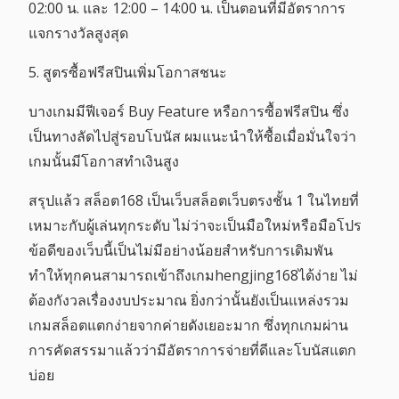
02:00 น. และ 12:00 – 14:00 น. เป็นตอนที่มีอัตราการ
แจกรางวัลสูงสุด
5. สูตรซื้อฟรีสปินเพิ่มโอกาสชนะ
บางเกมมีฟีเจอร์ Buy Feature หรือการซื้อฟรีสปิน ซึ่ง
เป็นทางลัดไปสู่รอบโบนัส ผมแนะนำให้ซื้อเมื่อมั่นใจว่า
เกมนั้นมีโอกาสทำเงินสูง
สรุปแล้ว สล็อต168 เป็นเว็บสล็อตเว็บตรงชั้น 1 ในไทยที่
เหมาะกับผู้เล่นทุกระดับ ไม่ว่าจะเป็นมือใหม่หรือมือโปร
ข้อดีของเว็บนี้เป็นไม่มีอย่างน้อยสำหรับการเดิมพัน
ทำให้ทุกคนสามารถเข้าถึงเกมhengjing168ได้ง่าย ไม่
ต้องกังวลเรื่องงบประมาณ ยิ่งกว่านั้นยังเป็นแหล่งรวม
เกมสล็อตแตกง่ายจากค่ายดังเยอะมาก ซึ่งทุกเกมผ่าน
การคัดสรรมาแล้วว่ามีอัตราการจ่ายที่ดีและโบนัสแตก
บ่อย