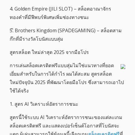
4. Golden Empire (JILI SLOT) – สล็อตอาณาจักร
ทองคำที่มีฟีพบร์พิเศษเพิ่มช่องทางชนะ
5.ิ Brothers Kingdom (SPADEGAMING) – สล็อตสาม
ก๊กที่มีรางวัลโบนัสแบบสุ่ม
สูตรสล็อต ใหม่ล่าสุด 2025 จากมือโปร
การเล่นสล็อตเครดิตฟรีแบบสุ่มไม่ใช่แนวทางที่ยอด
เยี่ยมสำหรับในการได้กำไร ผมได้สะสม สูตรสล็อต
ใหม่ปัจจุบัน 2025 ที่พัฒนาโดยมือโปร ซึ่งสามารถเอาไป
ใช้ได้จริง
1. สูตร AI วิเคราะห์อัตราการชนะ
สูตรนี้ใช้ระบบ AI วิเคราะห์อัตราการชนะของแต่ละเกม
สล็อตเครดิตฟรี และแสดงเปอร์เซ็นต์โอกาสที่โบนัสจะ
แตก ผู้เล่นสามารถใช้ข้อมูลนี้เลือกเกม
สล็อตเครดิตฟรี
ที่