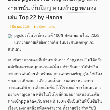
ง่าย พนัน เว็บใหญ่ ทางเข้าpg ทดลอง
เล่น Top 22 by Hanna
11 มีนาคม 2025
·
No Comments
pgslot เว็บไซต์ตรง แท้ 100% อัพเดตเกมใหม่ 2025
แตกง่ายดายเสียยิ่งกว่าเดิม รับประกันแตกทุกเกม
แน่นอน
ผมเชื่อว่าหลายคนที่เข้ามาเล่นทางเข้าpgคงจะไม่ได้หวัง
แค่เพียงความสนุกสนานแค่นั้น แต่ว่ายังอยากได้ทำเงิน
จากการเล่นด้วย สำหรับผม การเล่นทางเข้าpgไม่ใช่เรื่อง
ของดวงเพียงอย่างเดียว แต่เป็นการผสมระหว่างการ
วางแผนที่ดี การเลือกเว็บที่น่าไว้ใจ และก็การใช้แนวทาง
อย่างชาญฉลาด หนึ่งในเว็บไซต์ที่ผมอยากเสนอแนะคือ
ทางเข้าpg สล็อตเว็บตรง แท้ 100% ซึ่งเป็นเว็บที่ขึ้นชื่อใน
เรื่องของเกมสล็อตที่แตกง่ายรวมทั้งจ่ายจริง สำหรับปี