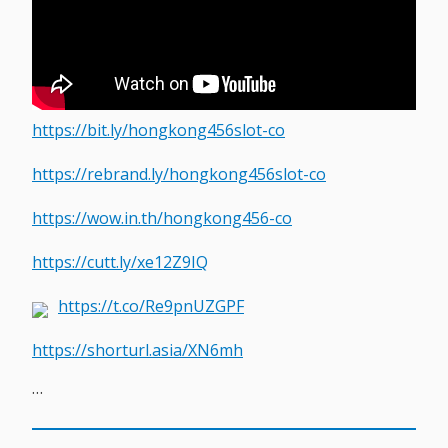
https://bit.ly/hongkong456slot-co
https://rebrand.ly/hongkong456slot-co
https://wow.in.th/hongkong456-co
https://cutt.ly/xe12Z9IQ
https://t.co/Re9pnUZGPF
https://shorturl.asia/XN6mh
…