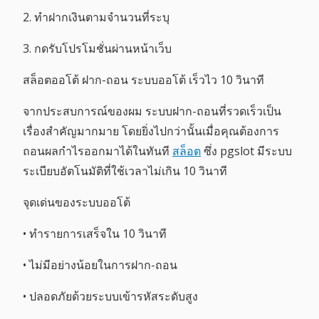
2. ทำฝากเงินตามจำนวนที่ระบุ
3. กดรับโปรโมชั่นผ่านหน้าเว็บ
สล็อตออโต้ ฝาก-ถอน ระบบออโต้ เร็วไว 10 วินาที
จากประสบการณ์ของผม ระบบฝาก-ถอนที่รวดเร็วเป็น
เรื่องสำคัญมากมาย โดยยิ่งไปกว่านั้นเมื่อคุณต้องการ
ถอนผลกำไรออกมาได้ในทันที
สล็อต
ซึ่ง pgslot มีระบบ
ระเบียบอัตโนมัติที่ใช้เวลาไม่เกิน 10 วินาที
จุดเด่นของระบบออโต้
• ทำรายการเสร็จใน 10 วินาที
• ไม่มีอย่างน้อยในการฝาก-ถอน
• ปลอดภัยด้วยระบบเข้ารหัสระดับสูง