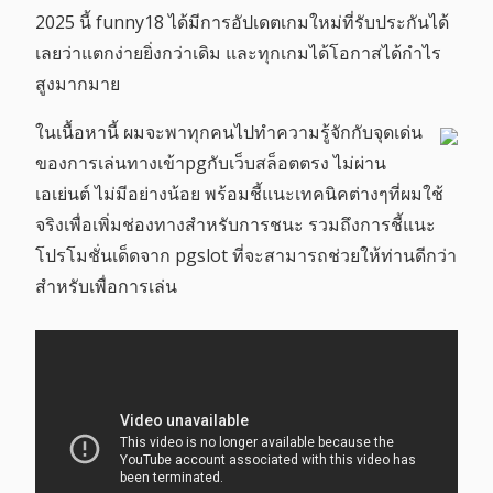
2025 นี้ funny18 ได้มีการอัปเดตเกมใหม่ที่รับประกันได้
เลยว่าแตกง่ายยิ่งกว่าเดิม และทุกเกมได้โอกาสได้กำไร
สูงมากมาย
ในเนื้อหานี้ ผมจะพาทุกคนไปทำความรู้จักกับจุดเด่น
ของการเล่นทางเข้าpgกับเว็บสล็อตตรง ไม่ผ่าน
เอเย่นต์ ไม่มีอย่างน้อย พร้อมชี้แนะเทคนิคต่างๆที่ผมใช้
จริงเพื่อเพิ่มช่องทางสำหรับการชนะ รวมถึงการชี้แนะ
โปรโมชั่นเด็ดจาก pgslot ที่จะสามารถช่วยให้ท่านดีกว่า
สำหรับเพื่อการเล่น