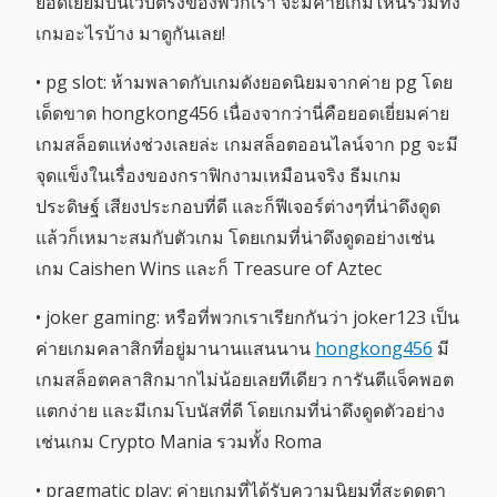
ยอดเยี่ยมบนเว็บตรงของพวกเรา จะมีค่ายเกมไหนรวมทั้ง
เกมอะไรบ้าง มาดูกันเลย!
• pg slot: ห้ามพลาดกับเกมดังยอดนิยมจากค่าย pg โดย
เด็ดขาด hongkong456 เนื่องจากว่านี่คือยอดเยี่ยมค่าย
เกมสล็อตแห่งช่วงเลยล่ะ เกมสล็อตออนไลน์จาก pg จะมี
จุดแข็งในเรื่องของกราฟิกงามเหมือนจริง ธีมเกม
ประดิษฐ์ เสียงประกอบที่ดี และก็ฟีเจอร์ต่างๆที่น่าดึงดูด
แล้วก็เหมาะสมกับตัวเกม โดยเกมที่น่าดึงดูดอย่างเช่น
เกม Caishen Wins และก็ Treasure of Aztec
• joker gaming: หรือที่พวกเราเรียกกันว่า joker123 เป็น
ค่ายเกมคลาสิกที่อยู่มานานแสนนาน
hongkong456
มี
เกมสล็อตคลาสิกมากไม่น้อยเลยทีเดียว การันตีแจ็คพอต
แตกง่าย และมีเกมโบนัสที่ดี โดยเกมที่น่าดึงดูดตัวอย่าง
เช่นเกม Crypto Mania รวมทั้ง Roma
• pragmatic play: ค่ายเกมที่ได้รับความนิยมที่สะดุดตา