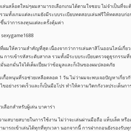
เล่นสล็อตใหม่ๆผมสามารถเลือกเกมได้ตามใจชอบ ไม่จำเป็นที่จะต
รวมทั้งเกมแต่ละเกมยังมีระบบระเบียบทดสอบเล่นฟรีให้ทดสอบก่อนว
่งขึ้นว่าการลงทุนแต่ละครั้งคุ้มค่า
่า sexygame1688
ที่ผมให้ความสำคัญที่สุด เนื่องจากว่าการเล่นคาสิโนออนไลน์เกี่ยวกั
น การเข้ารหัสระดับสากล รวมทั้งมีระบบระเบียบตรวจดูธุรกรรมที่ป
ั่นอกมั่นใจได้เต็มเปี่ยมว่าข้อมูลและก็เงินของผมปลอดภัย
งมีทีมเกื้อหนุนที่รอช่วยเหลือตลอด 1 วัน ไม่ว่าผมจะพบเจอปัญหาเกี่
ก้ไขอย่างรวดเร็วและก็เป็นมือโปร ทำให้ความวิตกกังวลประเด็นก
ลือกสำหรับผู้เล่น บาคาร่า
 ความสบายสบายในการใช้งาน ไม่ว่าจะเล่นผ่านมือถือ แท็บเล็ต หรื
ารถเข้าเล่นได้ทุกที่ทุกเวลา นอกจากนี้ การฝากถอนยังรองรับทุกว