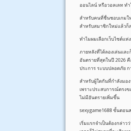
ออนไลน์ หรือวอลเลท ทำให้
สำหรับคนที่ชื่นชอบเกมใหม่
สำหรับสมาชิกใหม่แล้วก็ส
ทำไมผมเลือกเว็บไซต์แห่งนี
ภายหลังที่ได้ลองเล่นและก
อันตรายที่สุดในปี 2026 คื
ประการ ระบบปลอดภัย การ
สำหรับผู้ใดกันที่กำลังม
เพราะประสบการณ์ตรงของผ
ไม่มีอันตรายเพิ่มขึ้น
sexygame1688 ขั้นตอนส
เริ่มแรกจำเป็นต้องกล่า