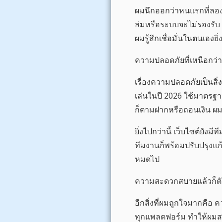
ผมนึกออกว่าหนแรกที่ลอง
ล่มหรือระบบจะไม่รองรับ 
ผมรู้สึกเชื่อมั่นในตนเองยิ
ความปลอดภัยที่เหนือกว
เรื่องความปลอดภัยเป็นสิ่ง
เล่นในปี 2026 ใช้มาตรฐา
ก็ตามฝากหรือถอนเงิน ผมม
ยิ่งไปกว่านี้ เว็บไซต์ยั
ทีมงานก็พร้อมปรับปรุงแ
หมดไป
ความสะดวกสบายแล้วก็ตัวเ
อีกสิ่งที่ผมถูกใจมากคือ
ทุกแพลตฟอร์ม ทำให้ผมสาม