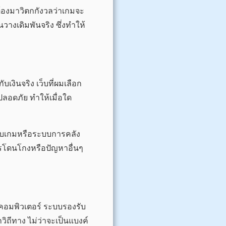
้องมาวิตกกังวลว่าเกมจะ
างเดิมพันจริง ซึ่งทำให้
บเงินจริง เว็บที่ผมเลือก
ลอดภัย ทำให้เมื่อใด
ยวกับเกมหรือระบบการคลัง
ารโดนโกงหรือปัญหาอื่นๆ
อคอมพิวเตอร์ ระบบรองรับ
ิถีทาง ไม่ว่าจะเป็นแบงค์