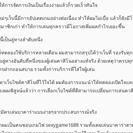
การจัดการเงินเป็นเรื่องง่ายแล้วก็รวดเร็วทันใจ
ๆเว็บนี้มีการอัปเดตเกมอย่างต่อเนื่อง ทำให้ผมไม่เบื่อ แล้วก็ยังมี
มาชิกเก่า ทำให้การเล่นทุกคราวมีโอกาสเพิ่มผลกำไรเยอะขึ้น
้เป็นลู่ทางลำดับหนึ่ง
็ทดลองใช้บริการหลายเดือน ผมสามารถสรุปได้ว่าเว็บที่ รองรับทุกเ
อลู่ทางอันดับที่หนึ่งของผู้เล่นคาสิโนอย่างแท้จริง ด้วยเหตุว่าครบทุ
ฝากถอนสบาย รวมทั้งการบริการที่ใส่ใจผู้เล่น
องหาเว็บไซต์คาสิโนที่ไว้ใจได้ ผมต้องการแนะนำให้ทดลองเปิดใจแ
มพิสูจน์แล้วว่า การเลือกเว็บไซต์ที่ดีสามารถเปลี่ยนการเล่นคา
มัครเล่นบาคาร่าแบบง่ายๆจากประสบการณ์จริง
วว่าผมเป็นคนชอบเกมไพ่ sexygame1688 รวมทั้งเคยเล่นบาคาร่าต