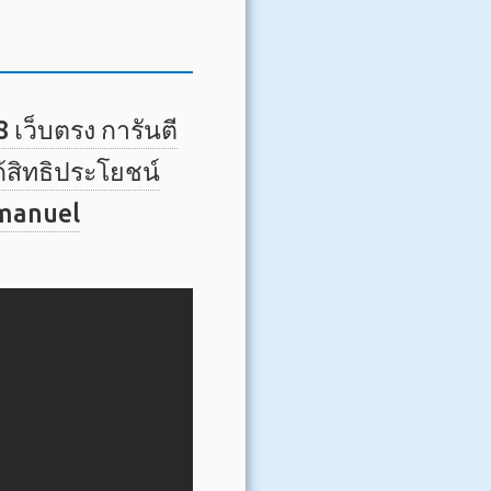
ว็บตรง การันตี
้สิทธิประโยชน์
Emanuel