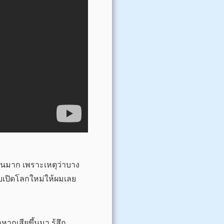
ุนมาก เพราะเหตุว่าบาง
บเปิดโลกใหม่ให้ผมเลย
ากเสียขึ้นมา รู้สึก