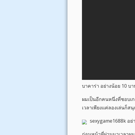
บาคาร่า อย่างน้อย 10 บา
ผมเป็นอีกคนหนึ่งที่ชอบ
เวลาเพียงแค่ลองเล่นก็สน
sexygame1688k อย่างน
ก่อนหน้าที่ผ่านมาเวลาผมเล