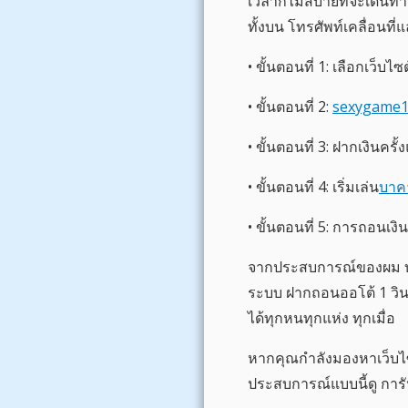
เวลาก็ไม่สบายที่จะเดิน
ทั้งบน โทรศัพท์เคลื่อนที
• ขั้นตอนที่ 1: เลือกเว็บไซ
• ขั้นตอนที่ 2:
sexygame
• ขั้นตอนที่ 3: ฝากเงินครั้
• ขั้นตอนที่ 4: เริ่มเล่น
บาค
• ขั้นตอนที่ 5: การถอนเงิน
จากประสบการณ์ของผม บาคา
ระบบ ฝากถอนออโต้ 1 วินา
ได้ทุกหนทุกแห่ง ทุกเมื่อ
หากคุณกำลังมองหาเว็บไซ
ประสบการณ์แบบนี้ดู การ