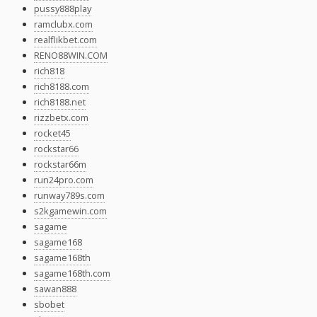
pussy888play
ramclubx.com
realflikbet.com
RENO88WIN.COM
rich818
rich8188.com
rich8188.net
rizzbetx.com
rocket45
rockstar66
rockstar66m
run24pro.com
runway789s.com
s2kgamewin.com
sagame
sagame168
sagame168th
sagame168th.com
sawan888
sbobet