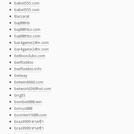
babet555.com
babet555.com
Baccarat
baj88thb
baj88thbz.com
baj88thbz.com
bar4game24hr.com
bar4game24hr.com
betboxclubs.com
betflixtikto
betflixtikto.info
betway
betwin6666.com
betworld369hot.com
bng55
bombet888.win
bonus888
boonlert1688.com
brazil999 ทางเข้า
brazil999 ทางเข้า