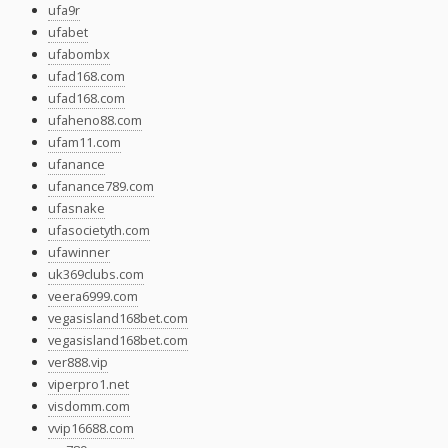
ufa9r
ufabet
ufabombx
ufad168.com
ufad168.com
ufaheno88.com
ufam11.com
ufanance
ufanance789.com
ufasnake
ufasocietyth.com
ufawinner
uk369clubs.com
veera6999.com
vegasisland168bet.com
vegasisland168bet.com
ver888.vip
viperpro1.net
visdomm.com
vvip16688.com