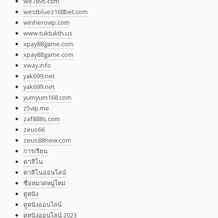
we789s.com
westbluez168bet.com
winherovip.com
www.tuktukth.us
xpay88game.com
xpay88game.com
xway.info
yak699.net
yak699.net
yumyum168.com
z5vip.me
zaf888s.com
zeus66
zeus88new.com
การเรียน
คาสิโน
คาสิโนออนไลน์
ชื่อหมวดหมู่ใหม่
ดูหนัง
ดูหนังออนไลน์
ดูหนังออนไลน์ 2023