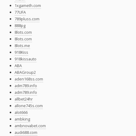
1xgameth.com
77UFA
789pluss.com
888pg
8lots.com
8lots.com
8lots.me
918Kiss
918kissauto
ABA
ABAGroup2
aden168ss.com
adm789.info
adm789.info
allbet24hr
allone745s.com
alot666
ambking
ambnovabet.com
audi688.com