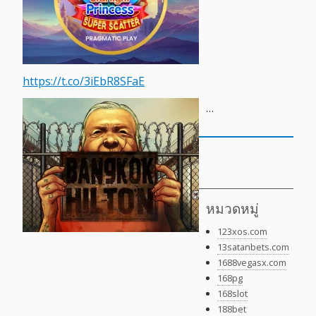
https://t.co/3iEbR8SFaE
…
หมวดหมู่
123xos.com
13satanbets.com
1688vegasx.com
168pg
168slot
188bet