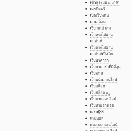
เข้าสู่ระบบ ufa191
เครดิตฟรี
เปิดเว็บพนัน
เล่นสล็อต
เว็บ มันนี่ เกม
เว็บตรงไม่ผ่าน
เอเย่นต์
เว็บตรงไม่ผ่าน
เอเย่นต์เปิดใหม่
เว็บบาคาร่า
เว็บบาคาร่าที่ดีที่สุด
เว็บพนัน
เว็บพนันออนไลน์
เว็บสล็อต
เว็บสล็อต pg
เว็บหวยออนไลน์
เว็บหวยฮานอย
เศรษฐี99
แทงบอล
แทงบอลออนไลน์