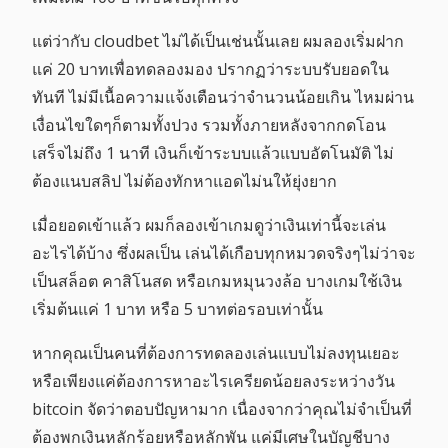
แต่ว่ากับ cloudbet ไม่ได้เป็นเช่นนั้นเลย ผมลองเริ่มฝาก
แค่ 20 บาทเพื่อทดลองมอง ปรากฏว่าระบบรับยอดใน
ทันที ไม่มีเนื้อความแจ้งเตือนว่าจำนวนน้อยเกิน ไหมผ่าน
เงื่อนไขใดๆก็ตามทั้งปวง รวมทั้งภายหลังจากกดโอน
เสร็จไม่ถึง 1 นาที เงินก็เข้าระบบแล้วแบบอัตโนมัติ ไม่
ต้องแนบสลิป ไม่ต้องทักหาแอดไม่นให้ยุ่งยาก
เมื่อยอดเข้าแล้ว ผมก็ลองเข้าเกมดูว่าเงินเท่านี้จะเล่น
อะไรได้บ้าง ซึ่งผลเป็น เล่นได้เกือบทุกหมวดจริงๆไม่ว่าจะ
เป็นสล็อต คาสิโนสด หรือเกมหมุนวงล้อ บางเกมใช้เงิน
เริ่มต้นแค่ 1 บาท หรือ 5 บาทต่อรอบเท่านั้น
หากคุณเป็นคนที่ต้องการทดลองเล่นแบบไม่ลงทุนเยอะ
หรือเพียงแค่ต้องการหาอะไรเครียดน้อยลงระหว่างวัน
bitcoin จัดว่าตอบปัญหามาก เนื่องจากว่าคุณไม่จำเป็นที่
ต้องพกเงินหลักร้อยหรือหลักพัน แค่มีเศษในบัญชีบาง