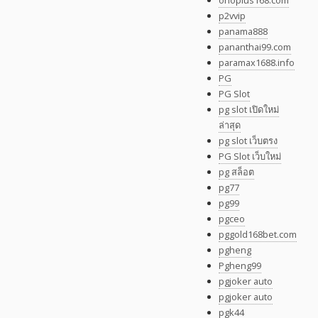
onoplus168.com
p2vvip
panama888
pananthai99.com
paramax1688.info
PG
PG Slot
pg slot เปิดใหม่
ล่าสุด
pg slot เว็บตรง
PG Slot เว็บใหม่
pg สล็อต
pg77
pg99
pgceo
pggold168bet.com
pgheng
Pgheng99
pgjoker auto
pgjoker auto
pgk44