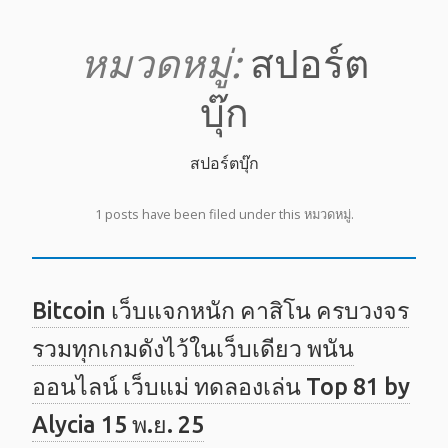
หมวดหมู่:
สปอร์ต
บุ๊ก
สปอร์ตบุ๊ก
1 posts have been filed under this หมวดหมู่.
Bitcoin เว็บแจกหนัก คาสิโน ครบวงจร
รวมทุกเกมดังไว้ในเว็บเดียว พนัน
ออนไลน์ เว็บแม่ ทดลองเล่น Top 81 by
Alycia 15 พ.ย. 25