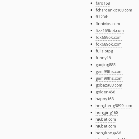
faro168
fcharoenkit168.com
ff123th
finnivips.com
fizz169bet.com
fox689ok.com
fox689ok.com
fullslotpg
funny18
gaojing888
gem99ths.com
gem99ths.com
gobaza88.com
golden456
happy168
hengheng9899.com
hengjing168
hi6bet.com
hi6bet.com
hongkong456