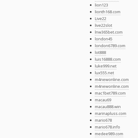
lion123
lionth168.com
Live22
live22slot
lnw365bet.com
london45
london6789.com
lot888
luis16888.com
luke999.net
lux555.net
m4newonline.com
m4newonline.com
mac1bet789.com
macau69
macau888.win
marinapluss.com
mario678
mario678.info
medee989.com