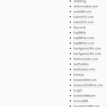
ambking
ambnovabet.com
audi688.com
babet555.com
babet555.com
Baccarat
baj88thb
baj88thbz.com
baj88thbz.com
bar4game24hr.com
bar4game24hr.com
betboxclubs.com
betflixtikto
betflixtikto.info
betway
betwin6666.com
betworld369hot.com
bng55
bombet888.win
bonus888
boonlert1688.com