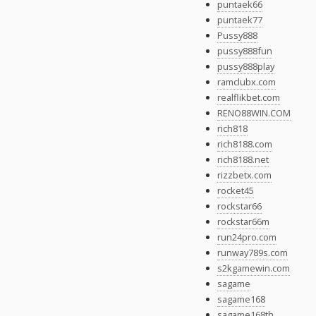
puntaek66
puntaek77
Pussy888
pussy888fun
pussy888play
ramclubx.com
realflikbet.com
RENO88WIN.COM
rich818
rich8188.com
rich8188.net
rizzbetx.com
rocket45
rockstar66
rockstar66m
run24pro.com
runway789s.com
s2kgamewin.com
sagame
sagame168
sagame168th