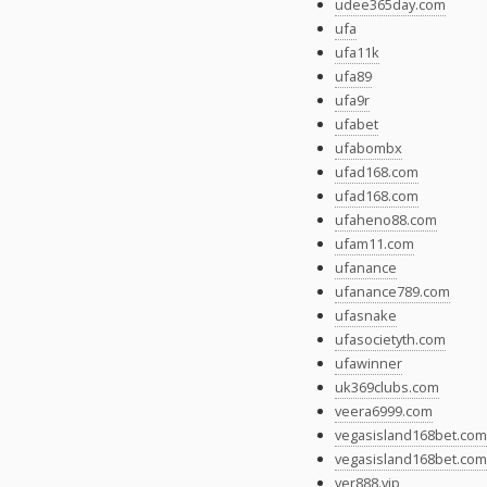
udee365day.com
ufa
ufa11k
ufa89
ufa9r
ufabet
ufabombx
ufad168.com
ufad168.com
ufaheno88.com
ufam11.com
ufanance
ufanance789.com
ufasnake
ufasocietyth.com
ufawinner
uk369clubs.com
veera6999.com
vegasisland168bet.com
vegasisland168bet.com
ver888.vip