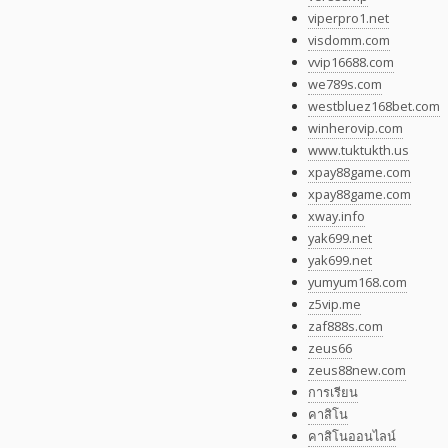
viperpro1.net
visdomm.com
vvip16688.com
we789s.com
westbluez168bet.com
winherovip.com
www.tuktukth.us
xpay88game.com
xpay88game.com
xway.info
yak699.net
yak699.net
yumyum168.com
z5vip.me
zaf888s.com
zeus66
zeus88new.com
การเรียน
คาสิโน
คาสิโนออนไลน์