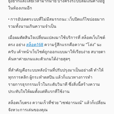
ยุ่งยากและเสียเวลามากมาย บางครั้งระบบล่มเงินค้างอยู่
ในห้องเกมอีก
• การอัปเดตระบบที่ไม่มีสมรรถนะ: เว็บปิดแก้ไขบ่อยมาก
รวมทั้งนานเกินความจำเป็น
เมื่อผมตัดสินใจเปลี่ยนแปลงมาใช้บริการที่ สล็อตเว็บไซต์
ตรง อย่าง
สล็อต168
ความรู้สึกแรกคือความ “โล่ง” นะ
ครับ เค้าหน้าเว็บไซต์ถูกออกแบบมาให้เรียบง่าย สบายตา
ค้นหาค่ายเกมและตัวเกมได้ง่ายสุดๆ
ที่สำคัญคือระบบหลังบ้านที่ปรับปรุงมาเป็นอย่างดี ทำให้
ทุกการคลิก ผู้กระทำดสปิน แล้วก็แนวทางการทำ
รายการธุรกรรมเร็วในระดับวินาที ซึ่งสิ่งนี้สร้างความ
ประทับใจให้ผมตั้งแต่ทีแรกที่ใช้งาน
สล็อตเว็บตรง ความเร็วที่ช่วย “เซฟอารมณ์” แล้วก็เปลี่ยน
จังหวะการเล่นของคุณ