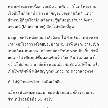
หลายท่านบางครั้งอาจจะมีความคิดว่า “ก็แค่โหลดเกม
เร็วขึ้นไม่กี่วินาที มันจะสำคัญอะไรขนาดนั้น?” แต่ว่า
สำหรับผู้ที่ถูกใจสปินสล็อตจะรู้ๆกันอยู่ขอรับว่า จังหวะ
อารมณ์ (Momentum) คือสิ่งสำคัญที่สุด
มีอยู่กาลครั้งหนึ่งที่ผมกำลังนั่งรถไฟฟ้ากลับบ้านช่วงเลิก
งาน ผมมีเวลาว่างโดยประมาณ 15 นาที เลยกะว่าจะเปิด
เกมสล็อตเล่นความเครียดลดลงสักนิด หากเป็นเว็บเก่าที่
ผมเคยใช้ เพียงแค่ขั้นตอนเข้าเว็บ โยกเงิน โหลดเกม ก็
ขว้างไปเกือบ 5 นาทีแล้ว แถมเพียงพอสปินไปได้ไม่กี่ครั้ง
เน็ตโทรศัพท์กำเนิดสัญญาณแกว่ง เกมค้างกลางทาง
ทำให้รู้สึกหงุดหงิดกว่าเดิมเสียอีก
แม้กระนั้นเพียงพอผมมาลองเปิดเล่นบน สล็อตเว็บตรง
ผ่านหน้าจอมือถือ 5G ทั่วไป: