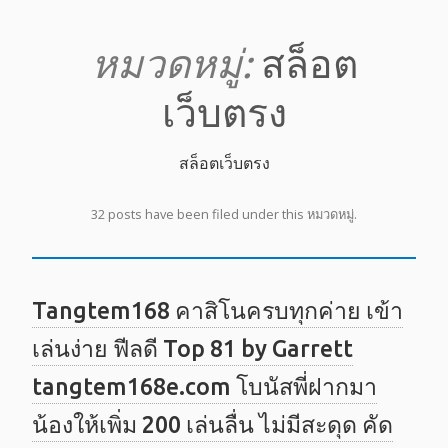
หมวดหมู่:
สล็อต
เว็บตรง
สล็อตเว็บตรง
32 posts have been filed under this หมวดหมู่.
Tangtem168 คาสิโนครบทุกค่าย เข้า
เล่นง่าย ฟีลดี Top 81 by Garrett
tangtem168e.com โบนัสพี่ฝากมา
น้องให้เพิ่ม 200 เล่นลื่น ไม่มีสะดุด คัด