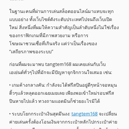
ในฐานะคนที่ผ่านการเล่นสล็อตออนไลน์มาแทบจะทุก
แบบอย่าง ทั้งเว็บไซต์ดังระดับประเทศไปจนถึงเว็บเปิด
ใหม่ สิ่งหนึ่งที่ผมให้ความสำคัญเป็นลำดับหนึ่งไม่ใช่เรื่อง
ของกราฟิกเกมที่มีภาพสวยงาม หรือการ
โฆษณาชวนเชื่อที่เกินจริง แต่ว่าเป็นเรื่องของ
“เสถียรภาพของระบบ”
ก่อนที่ผมจะมาพบ tangtem168 ผมเคยเล่นกับเว็บ
เอเย่นต์ทั่วๆไปที่มักจะมีปัญหาจุกจิกกวนใจเสมอ เช่น:
• เกมค้างกลางคัน: กำลังจะได้ฟรีสปินอยู่ดีๆหน้าจอหมุน
ติ้วๆแล้วหลุดออกเฉยเมยเลย เพียงพอเข้าใหม่รอบฟรีส
ปินหายไปแล้ว ทวงถามแอดมินก็ช่วยอะไรมิได้
• ระบบโยกกระเป๋าเงินสุดมึนงง:
tangtem168
จะเปลี่ยน
ค่ายเล่นครั้งต้องโอนเงินจากกระเป๋าหลักไปกระเป๋าค่าย