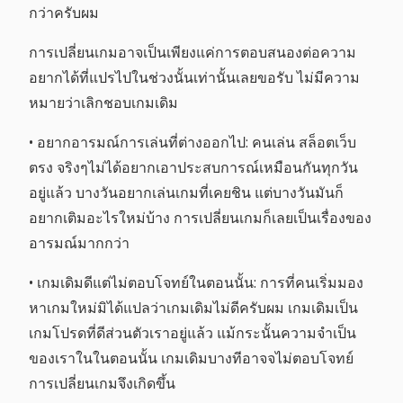
กว่าครับผม
การเปลี่ยนเกมอาจเป็นเพียงแค่การตอบสนองต่อความ
อยากได้ที่แปรไปในช่วงนั้นเท่านั้นเลยขอรับ ไม่มีความ
หมายว่าเลิกชอบเกมเดิม
• อยากอารมณ์การเล่นที่ต่างออกไป: คนเล่น สล็อตเว็บ
ตรง จริงๆไม่ได้อยากเอาประสบการณ์เหมือนกันทุกวัน
อยู่แล้ว บางวันอยากเล่นเกมที่เคยชิน แต่บางวันมันก็
อยากเติมอะไรใหม่บ้าง การเปลี่ยนเกมก็เลยเป็นเรื่องของ
อารมณ์มากกว่า
• เกมเดิมดีแต่ไม่ตอบโจทย์ในตอนนั้น: การที่คนเริ่มมอง
หาเกมใหม่มิได้แปลว่าเกมเดิมไม่ดีครับผม เกมเดิมเป็น
เกมโปรดที่ดีส่วนตัวเราอยู่แล้ว แม้กระนั้นความจำเป็น
ของเราในในตอนนั้น เกมเดิมบางทีอาจจไม่ตอบโจทย์
การเปลี่ยนเกมจึงเกิดขึ้น