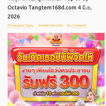
Octavio Tangtem168d.com 4 มิ.ย.
2026
Christopher Taylor
·
29 พฤษภาคม 2026
·
No Comments