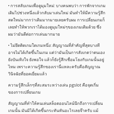
• การสลับเกมเพื่อดูมุมใหม่: บางคนพบว่า การพักจากเกม
เดิมไปช่วงหนึ่งแล้วกลับมาเล่นใหม่ มันทำให้มีความรู้สึก
สดใหม่มากกว่าเดิมมากมายเลยครับผม การเปลี่ยนเกมก็
เลยทำให้พวกเราได้มองดูมุมใหม่ๆของเกมเดิมด้วย ซึ่ง
ผมว่ามันดีต่อการเล่นมากมาย
• ไม่ยึดติดเกมใดเกมหนึ่ง: สัญญาณที่สำคัญที่สุดบางที
อาจไม่ได้เกิดขึ้นในเกม แต่ว่ามันเป็นการสังเกตว่าตนเอง
ยังบันเทิงใจ ยังพอใจ แล้วก็ยังรู้สึกเชื่อมโยงกับเกมนั้นอยู่
ไหม เพราะความรู้สึกของเรานี่แหละครับคือสัญญาณ
วินิจฉัยที่ยอดเยี่ยมแล้ว
ความรู้สึกเล็กๆที่สะสมระหว่างเล่น pgslot คือจุดเริ่ม
ของการเปลี่ยนเกม
สัญญาณที่ทำให้คนเล่นสล็อตออนไลน์นึกถึงการเปลี่ยน
เกมนั้น มันมิได้เกิดขึ้นกระทันหันอะไรเลยจ๊าครับ แม้