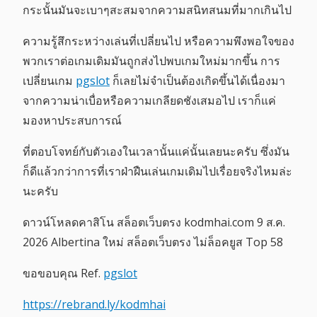
กระนั้นมันจะเบาๆสะสมจากความสนิทสนมที่มากเกินไป
ความรู้สึกระหว่างเล่นที่เปลี่ยนไป หรือความพึงพอใจของ
พวกเราต่อเกมเดิมมันถูกส่งไปพบเกมใหม่มากขึ้น การ
เปลี่ยนเกม
pgslot
ก็เลยไม่จำเป็นต้องเกิดขึ้นได้เนื่องมา
จากความน่าเบื่อหรือความเกลียดชังเสมอไป เราก็แค่
มองหาประสบการณ์
ที่ตอบโจทย์กับตัวเองในเวลานั้นแค่นั้นเลยนะครับ ซึ่งมัน
ก็ดีแล้วกว่าการที่เราฝ่าฝืนเล่นเกมเดิมไปเรื่อยจริงไหมล่ะ
นะครับ
ดาวน์โหลดคาสิโน สล็อตเว็บตรง kodmhai.com 9 ส.ค.
2026 Albertina ใหม่ สล็อตเว็บตรง ไม่ล็อคยูส Top 58
ขอขอบคุณ Ref.
pgslot
https://rebrand.ly/kodmhai