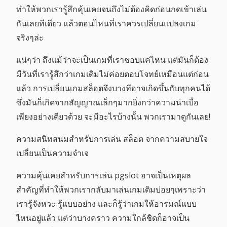
ทำให้พวกเรารู้สึกคุ้นเคยจนถึงไม่ต้องคิดก่อนกดเข้าเล่น
กันเลยทีเดียว แล้วตอนไหนที่เราควรเปลี่ยนแปลงเกม
จริงๆล่ะ
แน่ๆว่า ถึงแม้ว่าจะเป็นเกมที่เราชอบแค่ไหน แต่มันก็ต้อง
มีวันที่เรารู้สึกว่าเกมเดิมไม่ค่อยตอบโจทย์เหมือนแต่ก่อน
แล้ว การเปลี่ยนเกมสล็อตจึงบางทีอาจเกิดขึ้นกับทุกคนได้
ซึ่งมันก็เกิดจากสัญญาณเล็กๆมากยิ่งกว่าความน่าเบื่อ
เพียงอย่างเดียวด้วย จะมีอะไรบ้างนั้น พวกเรามาดูกันเลย!
ความสนิทสนมสำหรับการเล่น สล็อต จากความสบายใจ
เปลี่ยนเป็นความจำเจ
ความคุ้นเคยสำหรับการเล่น pgslot อาจเป็นเหตุผล
สำคัญที่ทำให้พวกเรากลับมาเล่นเกมเดิมบ่อยๆเพราะว่า
เรารู้จังหวะ รู้แบบอย่าง และก็รู้ว่าเกมให้อารมณ์แบบ
ไหนอยู่แล้ว แต่ว่าบางคราว ความใกล้ชิดก็อาจเป็น