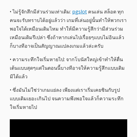
• ไม่รู้จักสึกมีส่วนร่วมเท่าเดิม:
pgslot
คนเล่น สล็อต ทุก
คนจะรับทราบได้อยู่แล้วว่า เกมที่เล่นอยู่นั้นทำให้พวกเรา
พอใจได้เหมือนเดิมไหม ทำให้มีความรู้สึกว่ามีส่วนร่วม
เหมือนเดิมรึเปล่า ซึ่งถ้าหากเล่นไปเรื่อยๆแบบไม่อินแล้ว
ก็บางทีอาจเป็นสัญญาณแปลงเกมแล้วล่ะครับ
• ความระทึกใจเริ่มหายไป: จากโบนัสใหญ่เข้าทำให้ตื่น
เต้นแบบสุดๆแต่ในตอนนี้บางทีอาจให้ความรู้สึกแบบเดิม
มิได้แล้ว
• ซึ่งมันไม่ใช่ว่าเกมแย่ลง เพียงแต่เราเริ่มเคยชินกับรูป
แบบเดิมเยอะเกินไป จนความพึงพอใจแล้วก็ความระทึก
ใจเริ่มหายไป