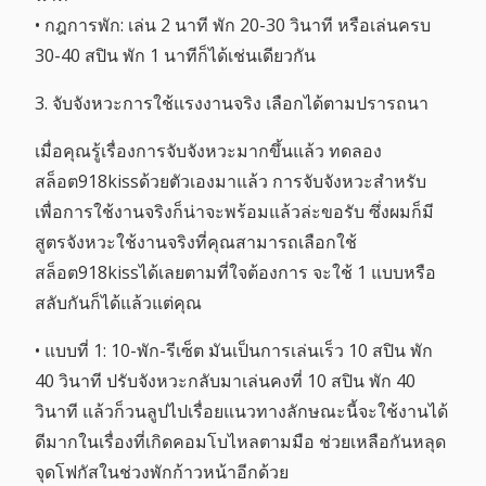
• กฎการพัก: เล่น 2 นาที พัก 20-30 วินาที หรือเล่นครบ
30-40 สปิน พัก 1 นาทีก็ได้เช่นเดียวกัน
3. จับจังหวะการใช้แรงงานจริง เลือกได้ตามปรารถนา
เมื่อคุณรู้เรื่องการจับจังหวะมากขึ้นแล้ว ทดลอง
สล็อต918kissด้วยตัวเองมาแล้ว การจับจังหวะสำหรับ
เพื่อการใช้งานจริงก็น่าจะพร้อมแล้วล่ะขอรับ ซึ่งผมก็มี
สูตรจังหวะใช้งานจริงที่คุณสามารถเลือกใช้
สล็อต918kissได้เลยตามที่ใจต้องการ จะใช้ 1 แบบหรือ
สลับกันก็ได้แล้วแต่คุณ
• แบบที่ 1: 10-พัก-รีเซ็ต มันเป็นการเล่นเร็ว 10 สปิน พัก
40 วินาที ปรับจังหวะกลับมาเล่นคงที่ 10 สปิน พัก 40
วินาที แล้วก็วนลูปไปเรื่อยแนวทางลักษณะนี้จะใช้งานได้
ดีมากในเรื่องที่เกิดคอมโบไหลตามมือ ช่วยเหลือกันหลุด
จุดโฟกัสในช่วงพักก้าวหน้าอีกด้วย