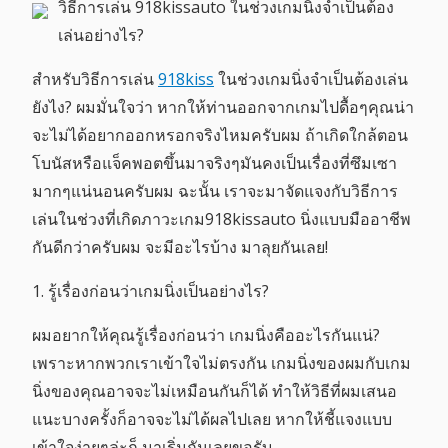
วิธีการเล่น 918kissauto ในช่วงเกมนิ่งจำเป็นต้อง
เล่นอย่างไร?
สำหรับวิธีการเล่น
918kiss
ในช่วงเกมนิ่งจำเป็นต้องเล่น
ยังไง? ผมมั่นใจว่า หากให้ท่านออกจากเกมไปดื้อๆคุณน่า
จะไม่ได้อยากออกหรอกจริงไหมครับผม ถ้าเกิดใกล้ตอน
โบนัสหรือแจ็คพอตขึ้นมาจริงๆมันคงเป็นเรื่องที่ซึมเซา
มากๆแน่นอนครับผม ฉะนั้น เราจะมาจัดแจงกับวิธีการ
เล่นในช่วงที่เกิดภาวะเกม918kissauto นิ่งแบบมืออาชีพ
กันดีกว่าครับผม จะมีอะไรบ้าง มาลุยกันเลย!
1. รู้เรื่องก่อนว่าเกมนิ่งเป็นอย่างไร?
ผมอยากให้คุณรู้เรื่องก่อนว่า เกมนิ่งคืออะไรกันแน่?
เพราะหากพวกเราเข้าใจไม่ตรงกัน เกมนิ่งของผมกับเกม
นิ่งของคุณอาจจะไม่เหมือนกันก็ได้ ทำให้วิธีที่ผมเสนอ
แนะบางครั้งก็อาจจะไม่ได้ผลไปเลย หากให้ชี้แจงแบบ
เข้าใจง่ายๆล่ะก็ มาเริ่มกันเลยขอรับ