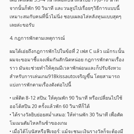
จากนั้นก็พัก 90 วินาที และวนลูปไปเรื่อยๆวิธีการแบบนี้
เหมาะสมกับคนที่นิ้วไม่นิ่ง ชอบเผลอไล่หลังทุนแบบสุดๆ
เลยล่ะขอรับ
4. กฎการพักตามเหตุการณ์
ผมได้เอ่ยถึงกฎการพักไปในข้อที่ 2 เฟส C แล้ว แม้กระนั้น
ผมจะขอมาชี้แจงเพิ่มกันสักนิดหน่อย กฎการพักตามเรื่อง
ราว มันจะช่วยทำให้คุณมีเวลาพักผ่อนและก็ปรับจังหวะ
สำหรับการเล่นเกม918kissautoเจริญขึ้น โดยสามารถ
แบ่งการพักตามเรื่องดังต่อไปนี้
• แพ้ติด 8-12 สปิน: ให้คุณพัก 90 วินาที หรือเปลี่ยนไปใช้
ออโต้สปิน 20 ครั้งแล้วพัก 60 วินาทีก็ได้
• ได้รางวัลยิบย่อยสม่ำเสมอ: ให้ท่านพัก 30 วินาที เพื่อตัด
โมเมนตัมไหลกินช้าของเกม
• เมื่อได้โบนัสหรือฟีเจอร์: แม้จะชนะเงินรางวัลก็จะต้องมี