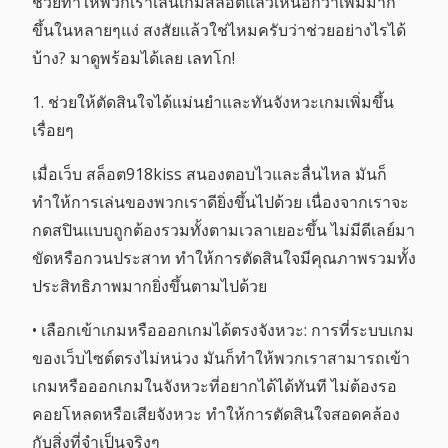
ช่วยทำให้พวกเราเล่นเกมสล็อตแล้วเหนือกว่าเพิ่มมาก
ขึ้นในหลายๆแง่ สงสัยแล้วใช่ไหมครับว่าช่วยอย่างไรได้
บ้าง? มาดูพร้อมได้เลย เลทโก!
1. ช่วยให้ตัดสินใจได้แม่นยำและทันจังหวะเกมเพิ่มขึ้น
เรื่อยๆ
เมื่อเว็บ สล็อต918kiss สนองตอบไวและลื่นไหล มันก็
ทำให้การเล่นของพวกเราดียิ่งขึ้นไปด้วย เนื่องจากเราจะ
กดสปินแบบถูกต้องรวมทั้งตามเวลาเยอะขึ้น ไม่มีดีเลย์มา
ขัดหรือกวนประสาท ทำให้การตัดสินใจมีคุณภาพรวมทั้ง
ประสิทธิภาพมากยิ่งขึ้นตามไปด้วย
• เลือกเข้าเกมหรือออกเกมได้ตรงจังหวะ: การที่ระบบเกม
ของเว็บไซต์ตรงไม่หน่วง มันก็ทำให้พวกเราสามารถเข้า
เกมหรือออกเกมในจังหวะที่อยากได้ได้ทันที ไม่ต้องรอ
คอยโหลดหรือเสียจังหวะ ทำให้การตัดสินใจสอดคล้อง
กับสิ่งที่จำเป็นจริงๆ