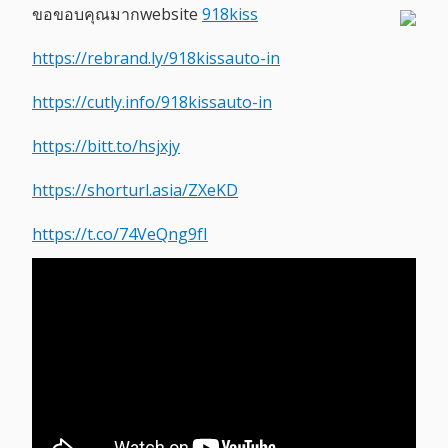
ขอขอบคุณมากwebsite
918kiss
https://rebrand.ly/918kissauto-in
https://cutly.info/918kissauto-in
https://bitt.to/hsjxjy
https://shorturl.asia/ZXeKD
https://t.co/74VeQng9fI