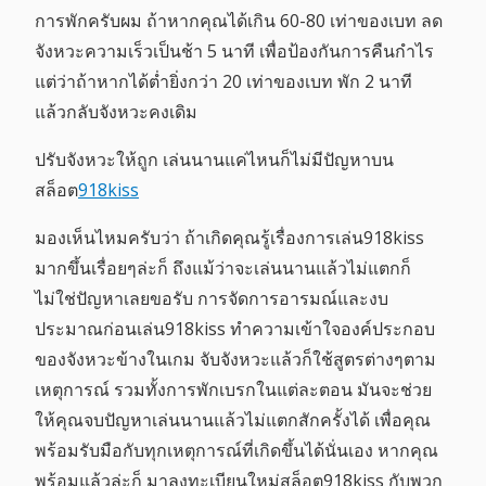
การพักครับผม ถ้าหากคุณได้เกิน 60-80 เท่าของเบท ลด
จังหวะความเร็วเป็นช้า 5 นาที เพื่อป้องกันการคืนกำไร
แต่ว่าถ้าหากได้ต่ำยิ่งกว่า 20 เท่าของเบท พัก 2 นาที
แล้วกลับจังหวะคงเดิม
ปรับจังหวะให้ถูก เล่นนานแค่ไหนก็ไม่มีปัญหาบน
สล็อต
918kiss
มองเห็นไหมครับว่า ถ้าเกิดคุณรู้เรื่องการเล่น918kiss
มากขึ้นเรื่อยๆล่ะก็ ถึงแม้ว่าจะเล่นนานแล้วไม่แตกก็
ไม่ใช่ปัญหาเลยขอรับ การจัดการอารมณ์และงบ
ประมาณก่อนเล่น918kiss ทำความเข้าใจองค์ประกอบ
ของจังหวะข้างในเกม จับจังหวะแล้วก็ใช้สูตรต่างๆตาม
เหตุการณ์ รวมทั้งการพักเบรกในแต่ละตอน มันจะช่วย
ให้คุณจบปัญหาเล่นนานแล้วไม่แตกสักครั้งได้ เพื่อคุณ
พร้อมรับมือกับทุกเหตุการณ์ที่เกิดขึ้นได้นั่นเอง หากคุณ
พร้อมแล้วล่ะก็ มาลงทะเบียนใหม่สล็อต918kiss กับพวก