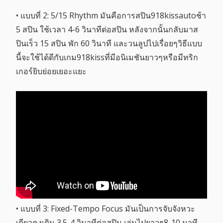
• แบบที่ 2: 5/15 Rhythm มันคือการสปิน918kissautoช้า
5 สปิน ใช้เวลา 4-6 วินาทีต่อสปิน หลังจากนั้นกลับมาส
ปินเร็ว 15 สปิน พัก 60 วินาที และวนลูปไปเรื่อยๆวิธีแบบ
นี้จะใช้ได้ดีกับเกม918kissที่มีอนิเมชันยาวๆหรือมีทริก
เกอร์ยิบย่อยเยอะแยะ
• แบบที่ 3: Fixed-Tempo Focus มันเป็นการจับจังหวะ
เดียวคงเดิม 3.5-4 วินาทีต่อสปิน เล่นไปยาวๆ8-10 นาที