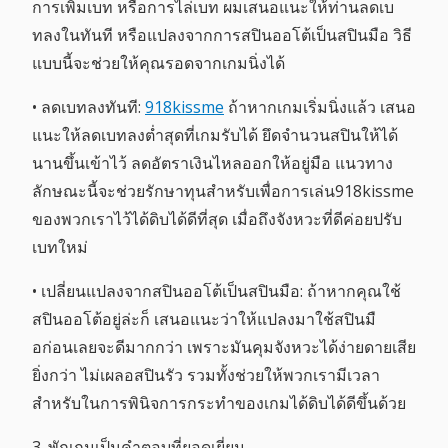
การเพิ่มเบท หรือการไล่เบท ผมเสนอแนะให้ท่านลดเบ
ทลงในทันที หรือแปลงจากการสปินออโต้เป็นสปินมือ วิธี
แบบนี้จะช่วยให้คุณรอดจากเกมนิ่งได้
• ลดเบทลงทันที:
918kissme
ถ้าหากเกมเริ่มนิ่งแล้ว เสนอ
แนะให้ลดเบทลงต่ำสุดที่เกมรับได้ ยึดจำนวนสปินให้ได้
นานขึ้นเข้าไว้ ลดอัตราเงินไหลออกให้อยู่มือ แนวทาง
ลักษณะนี้จะช่วยรักษาทุนสำหรับเพื่อการเล่น918kissme
ของพวกเราไว้ได้ดิบได้ดีที่สุด เมื่อถึงจังหวะที่ดีค่อยปรับ
เบทใหม่
• เปลี่ยนแปลงจากสปินออโต้เป็นสปินมือ: ถ้าหากคุณใช้
สปินออโต้อยู่ล่ะก็ เสนอแนะว่าให้แปลงมาใช้สปินมื
อก่อนเลยจะดีมากกว่า เพราะมันคุมจังหวะได้ง่ายดายเสีย
ยิ่งกว่า ไม่เผลอสปินรัว รวมทั้งช่วยให้พวกเรามีเวลา
สำหรับในการพินิจการกระทำของเกมได้ดิบได้ดีขึ้นด้วย
3. พักเกมเป็นคำตอบที่ยอดเยี่ยม