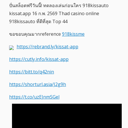
ปั่นสล็อตฟรีวันนี้! ทดลองเล่นก่อนใคร 918kissauto
kissat.app 16 ก.พ. 2569 Thad casino online
918kissauto ที่ดีที่สุด Top 44
ขอขอบคุณมากreference
918kissme
https://rebrand.ly/kissat-app
https://cutly.info/kissat-app
https://bitt.to/q42nin
https://shorturl.asia/J2g9h
https://t.co/uzEJnmSGel