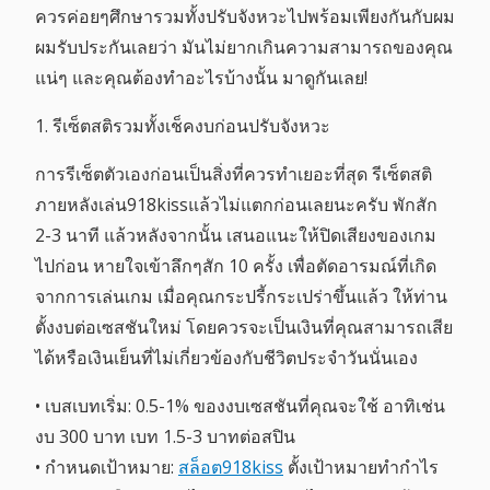
ควรค่อยๆศึกษารวมทั้งปรับจังหวะไปพร้อมเพียงกันกับผม
ผมรับประกันเลยว่า มันไม่ยากเกินความสามารถของคุณ
แน่ๆ และคุณต้องทำอะไรบ้างนั้น มาดูกันเลย!
1. รีเซ็ตสติรวมทั้งเช็คงบก่อนปรับจังหวะ
การรีเซ็ตตัวเองก่อนเป็นสิ่งที่ควรทำเยอะที่สุด รีเซ็ตสติ
ภายหลังเล่น918kissแล้วไม่แตกก่อนเลยนะครับ พักสัก
2-3 นาที แล้วหลังจากนั้น เสนอแนะให้ปิดเสียงของเกม
ไปก่อน หายใจเข้าลึกๆสัก 10 ครั้ง เพื่อตัดอารมณ์ที่เกิด
จากการเล่นเกม เมื่อคุณกระปรี้กระเปร่าขึ้นแล้ว ให้ท่าน
ตั้งงบต่อเซสชันใหม่ โดยควรจะเป็นเงินที่คุณสามารถเสีย
ได้หรือเงินเย็นที่ไม่เกี่ยวข้องกับชีวิตประจำวันนั่นเอง
• เบสเบทเริ่ม: 0.5-1% ของงบเซสชันที่คุณจะใช้ อาทิเช่น
งบ 300 บาท เบท 1.5-3 บาทต่อสปิน
• กำหนดเป้าหมาย:
สล็อต918kiss
ตั้งเป้าหมายทำกำไร