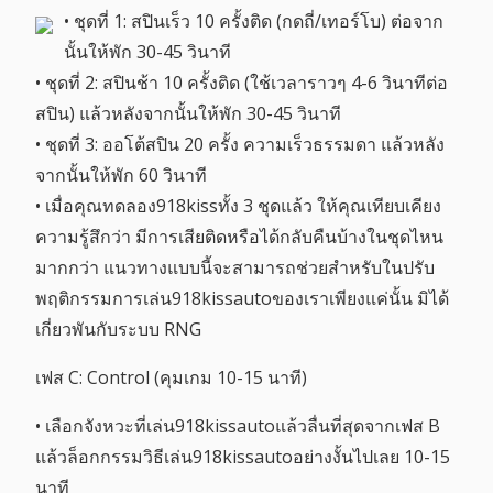
• ชุดที่ 1: สปินเร็ว 10 ครั้งติด (กดถี่/เทอร์โบ) ต่อจาก
นั้นให้พัก 30-45 วินาที
• ชุดที่ 2: สปินช้า 10 ครั้งติด (ใช้เวลาราวๆ 4-6 วินาทีต่อ
สปิน) แล้วหลังจากนั้นให้พัก 30-45 วินาที
• ชุดที่ 3: ออโต้สปิน 20 ครั้ง ความเร็วธรรมดา แล้วหลัง
จากนั้นให้พัก 60 วินาที
• เมื่อคุณทดลอง918kissทั้ง 3 ชุดแล้ว ให้คุณเทียบเคียง
ความรู้สึกว่า มีการเสียติดหรือได้กลับคืนบ้างในชุดไหน
มากกว่า แนวทางแบบนี้จะสามารถช่วยสำหรับในปรับ
พฤติกรรมการเล่น918kissautoของเราเพียงแค่นั้น มิได้
เกี่ยวพันกับระบบ RNG
เฟส C: Control (คุมเกม 10-15 นาที)
• เลือกจังหวะที่เล่น918kissautoแล้วลื่นที่สุดจากเฟส B
แล้วล็อกกรรมวิธีเล่น918kissautoอย่างงั้นไปเลย 10-15
นาที