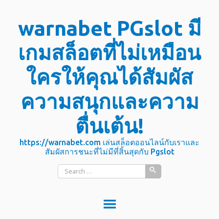
Skip
warnabet PGslot มี
to
content
เกมสล็อตที่ไม่เหมือน
ใครให้คุณได้สัมผัส
ความสนุกและความ
ตื่นเต้น!
https://warnabet.com เล่นสล็อตออนไลน์กับเราและ
สัมผัสการชนะที่ไม่มีที่สิ้นสุดกับ Pgslot
Search
for: