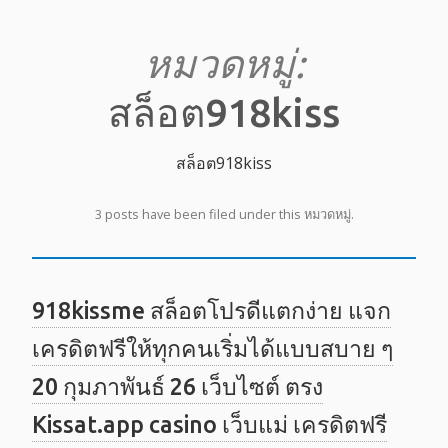
หมวดหมู่:
สล็อต918kiss
สล็อต918kiss
3 posts have been filed under this หมวดหมู่.
918kissme สล็อตโปรดีแตกง่าย แจก
เครดิตฟรีให้ทุกคนเริ่มได้แบบสบาย ๆ
20 กุมภาพันธ์ 26 เว็บไซต์ ตรง
Kissat.app casino เว็บแม่ เครดิตฟรี