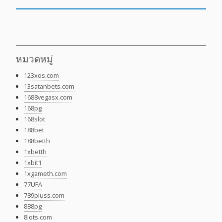
หมวดหมู่
123xos.com
13satanbets.com
1688vegasx.com
168pg
168slot
188bet
188betth
1xbetth
1xbit1
1xgameth.com
77UFA
789pluss.com
888pg
8lots.com