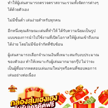
ทำให้ผู้เล่นสามารถตรวจตราสถานะรวมทั้งจัดการต่างๆ
ได้ด้วยตัวเอง
ไม่มีขั้นต่ำ เล่นง่ายสำหรับทุกคน
อีกหนึ่งคุณลักษณะเด่นที่ทำให้ ได้รับความนิยมเป็นรูป
แบบของการนำไปใช้งานที่เปิดโอกาสให้ผู้เล่นเข้าถึงเกม
ได้ง่าย โดยไม่มีข้อจำกัดที่ซับซ้อน
ผู้เล่นสามารถเลือกจำนวนเงินที่เหมาะสมกับงบประมาณ
ของตัวเอง ทำให้เหมาะกับผู้เล่นมากมายกรุ๊ป ไม่ว่าจะ
เป็นผู้ที่อยากทดสอบเล่นเกมใหม่ๆหรือคนที่ชอบพอการ
เล่นอย่างต่อเนื่อง