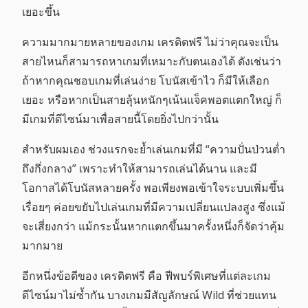
เยอะขึ้น
ความมากมายหลายของเกม เครดิตฟรี ไม่ว่าคุณจะเป็น
สายไหนก็สามารถหาเกมที่เหมาะกับตนเองได้ ดังเช่นว่า
ถ้าหากคุณชอบเกมที่เล่นง่าย โบนัสเข้าไว ก็มีให้เลือก
เยอะ หรือหากเป็นสายลุ้นหนักๆเน้นแจ็คพอตแตกใหญ่ ก็
มีเกมที่ดีไซน์มาเพื่อสายนี้โดยยิ่งไปกว่านั้น
สำหรับผมเอง ช่วงแรกจะย้ำเล่นเกมที่มี “ความปั่นป่วนต่ำ
ถึงกึ่งกลาง” เพราะทำให้สามารถเล่นได้นาน และมี
โอกาสได้โบนัสหลายครั้ง พอเพียงพอเข้าใจระบบเพิ่มขึ้น
เรื่อยๆ ค่อยขยับไปเล่นเกมที่มีความเปลี่ยนแปลงสูง ซึ่งแม้
จะเสี่ยงกว่า แม้กระนั้นหากแตกขึ้นมาครั้งหนึ่งก็จัดว่าคุ้ม
มากมาย
อีกหนึ่งข้อดีของ เครดิตฟรี คือ ฟีพบร์พิเศษที่แต่ละเกม
ดีไซน์มาไม่ซ้ำกัน บางเกมมีสัญลักษณ์ Wild ที่ช่วยแทน