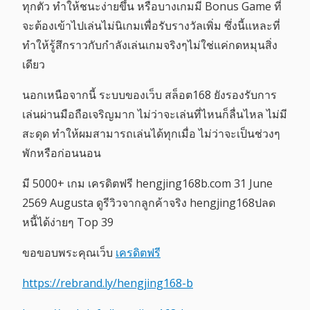
ทุกตัว ทำให้ชนะง่ายขึ้น หรือบางเกมมี Bonus Game ที่
จะต้องเข้าไปเล่นไม่นิเกมเพื่อรับรางวัลเพิ่ม ซึ่งนี้แหละที่
ทำให้รู้สึกราวกับกำลังเล่นเกมจริงๆไม่ใช่แค่กดหมุนสิ่ง
เดียว
นอกเหนือจากนี้ ระบบของเว็บ สล็อต168 ยังรองรับการ
เล่นผ่านมือถือเจริญมาก ไม่ว่าจะเล่นที่ไหนก็ลื่นไหล ไม่มี
สะดุด ทำให้ผมสามารถเล่นได้ทุกเมื่อ ไม่ว่าจะเป็นช่วงๆ
พักหรือก่อนนอน
มี 5000+ เกม เครดิตฟรี hengjing168b.com 31 June
2569 Augusta ดูรีวิวจากลูกค้าจริง hengjing168ปลด
หนี้ได้ง่ายๆ Top 39
ขอขอบพระคุณเว็บ
เครดิตฟรี
https://rebrand.ly/hengjing168-b