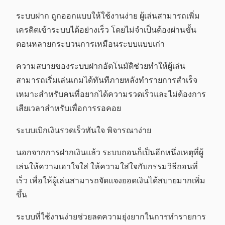
ระบบฝาก ถูกออกแบบให้ใช้งานง่าย ผู้เล่นสามารถเพิ่ม
เครดิตเข้าระบบได้อย่างเร็ว โดยไม่จำเป็นต้องผ่านขั้น
ตอนหลายกระบวนการเหมือนระบบแบบเก่า
ความสบายของระบบฝากอัตโนมัติช่วยทำให้ผู้เล่น
สามารถเริ่มเล่นเกมได้ทันทีภายหลังทำรายการสำเร็จ
เหมาะสำหรับคนที่อยากได้ความรวดเร็วและไม่ต้องการ
เสียเวลาสำหรับเพื่อการรอคอย
ระบบเบิกเงินรวดเร็วทันใจ พิจารณาง่าย
นอกจากการฝากเงินแล้ว ระบบถอนก็เป็นอีกหนึ่งเหตุที่ผู้
เล่นให้ความเอาใจใส่ ให้ความใส่ใจกับกรรมวิธีถอนที่
เร็ว เพื่อให้ผู้เล่นสามารถจัดแจงยอดเงินได้สบายมากเพิ่ม
ขึ้น
ระบบที่ใช้งานง่ายช่วยลดความยุ่งยากในการทำรายการ