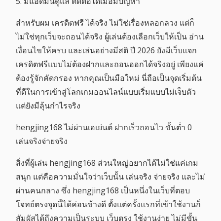
5. มีแอดมินดูแล ติดต่อได้เมื่อมีปัญหา
สำหรับผม เครดิตฟรี ได้จริง ไม่ใช่เรื่องหลอกลวง แต่ก็
ไม่ใช่ทุกเว็บจะถอนได้จริง ผู้เล่นต้องเลือกเว็บให้เป็น อ่าน
เงื่อนไขให้ครบ และเล่นอย่างมีสติ ปี 2026 ยังมีเว็บแจก
เครดิตฟรีแบบไม่ต้องฝากและถอนออกได้จริงอยู่ เพียงแค่
ต้องรู้จักคัดกรอง หากคุณเป็นมือใหม่ นี่ถือเป็นจุดเริ่มต้น
ที่ดีในการเข้าสู่โลกเกมออนไลน์แบบเริ่มแบบไม่เจ็บตัว
แต่ยังมีลุ้นกำไรจริง
hengjing168 ไม่ผ่านเอเย่นต์ ฝากเร็วถอนไว ขั้นต่ำ 0
เล่นจริงจ่ายจริง
สิ่งที่ผู้เล่น hengjing168 ส่วนใหญ่อยากได้ไม่ใช่แค่เกม
สนุก แต่คือความมั่นใจว่าเว็บนั้น เล่นจริง จ่ายจริง และไม่
ผ่านคนกลาง ซึ่ง hengjing168 เป็นหนึ่งในเว็บที่ตอบ
โจทย์ตรงจุดนี้ได้ค่อนข้างดี ตั้งแต่ครั้งแรกที่เข้าใช้งานก็
สัมผัสได้ถึงความเป็นระบบ เว็บตรง ใช้งานง่าย ไม่มีขั้น