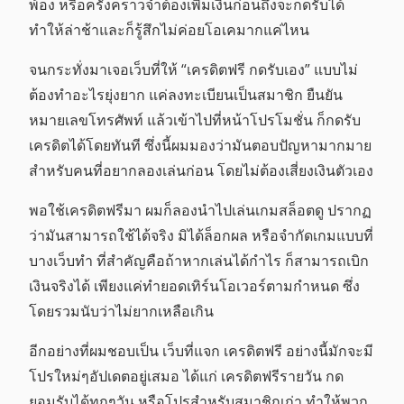
พ้อง หรือครั้งคราวจำต้องเพิ่มเงินก่อนถึงจะกดรับได้
ทำให้ล่าช้าและก็รู้สึกไม่ค่อยโอเคมากแค่ไหน
จนกระทั่งมาเจอเว็บที่ให้ “เครดิตฟรี กดรับเอง” แบบไม่
ต้องทำอะไรยุ่งยาก แค่ลงทะเบียนเป็นสมาชิก ยืนยัน
หมายเลขโทรศัพท์ แล้วเข้าไปที่หน้าโปรโมชั่น ก็กดรับ
เครดิตได้โดยทันที ซึ่งนี้ผมมองว่ามันตอบปัญหามากมาย
สำหรับคนที่อยากลองเล่นก่อน โดยไม่ต้องเสี่ยงเงินตัวเอง
พอใช้เครดิตฟรีมา ผมก็ลองนำไปเล่นเกมสล็อตดู ปรากฏ
ว่ามันสามารถใช้ได้จริง มิได้ล็อกผล หรือจำกัดเกมแบบที่
บางเว็บทำ ที่สำคัญคือถ้าหากเล่นได้กำไร ก็สามารถเบิก
เงินจริงได้ เพียงแค่ทำยอดเทิร์นโอเวอร์ตามกำหนด ซึ่ง
โดยรวมนับว่าไม่ยากเหลือเกิน
อีกอย่างที่ผมชอบเป็น เว็บที่แจก เครดิตฟรี อย่างนี้มักจะมี
โปรใหม่ๆอัปเดตอยู่เสมอ ได้แก่ เครดิตฟรีรายวัน กด
ยอมรับได้ทุกๆวัน หรือโปรสำหรับสมาชิกเก่า ทำให้พวก