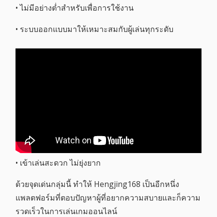
• ไม่มีอย่างต่ำสำหรับเพื่อการใช้งาน
• ระบบออกแบบมาให้เหมาะสมกับผู้เล่นทุกระดับ
• เข้าเล่นสะดวก ไม่ยุ่งยาก
ด้วยจุดเด่นกลุ่มนี้ ทำให้ Hengjing168 เป็นอีกหนึ่ง
แพลตฟอร์มที่ตอบปัญหาผู้ที่อยากความสบายและก็ความ
รวดเร็วในการเล่นเกมออนไลน์