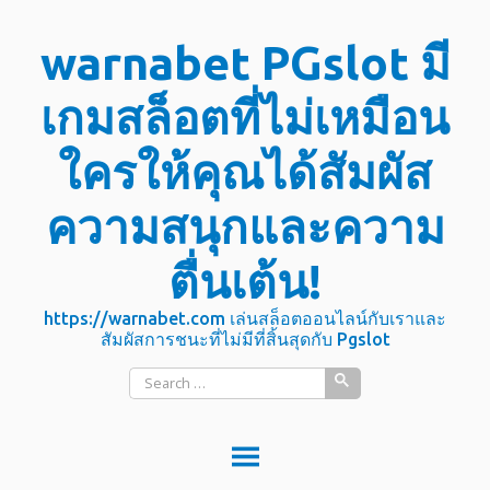
Skip
warnabet PGslot มี
to
content
เกมสล็อตที่ไม่เหมือน
ใครให้คุณได้สัมผัส
ความสนุกและความ
ตื่นเต้น!
https://warnabet.com เล่นสล็อตออนไลน์กับเราและ
สัมผัสการชนะที่ไม่มีที่สิ้นสุดกับ Pgslot
Search
for: