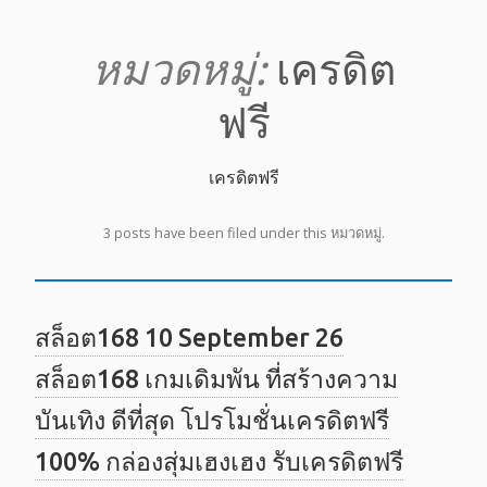
หมวดหมู่:
เครดิต
ฟรี
เครดิตฟรี
3 posts have been filed under this หมวดหมู่.
สล็อต168 10 September 26
สล็อต168 เกมเดิมพัน ที่สร้างความ
บันเทิง ดีที่สุด โปรโมชั่นเครดิตฟรี
100% กล่องสุ่มเฮงเฮง รับเครดิตฟรี