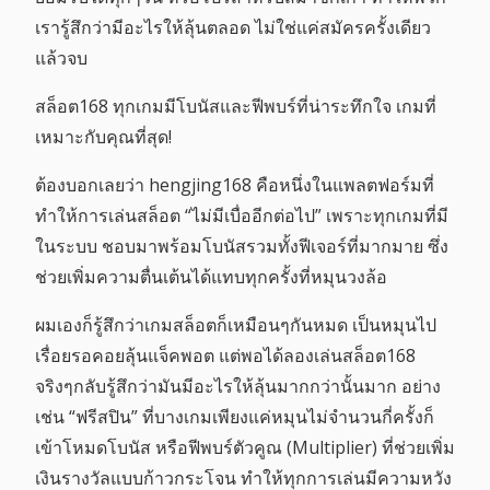
เรารู้สึกว่ามีอะไรให้ลุ้นตลอด ไม่ใช่แค่สมัครครั้งเดียว
แล้วจบ
สล็อต168 ทุกเกมมีโบนัสและฟีพบร์ที่น่าระทึกใจ เกมที่
เหมาะกับคุณที่สุด!
ต้องบอกเลยว่า hengjing168 คือหนึ่งในแพลตฟอร์มที่
ทำให้การเล่นสล็อต “ไม่มีเบื่ออีกต่อไป” เพราะทุกเกมที่มี
ในระบบ ชอบมาพร้อมโบนัสรวมทั้งฟีเจอร์ที่มากมาย ซึ่ง
ช่วยเพิ่มความตื่นเต้นได้แทบทุกครั้งที่หมุนวงล้อ
ผมเองก็รู้สึกว่าเกมสล็อตก็เหมือนๆกันหมด เป็นหมุนไป
เรื่อยรอคอยลุ้นแจ็คพอต แต่พอได้ลองเล่นสล็อต168
จริงๆกลับรู้สึกว่ามันมีอะไรให้ลุ้นมากกว่านั้นมาก อย่าง
เช่น “ฟรีสปิน” ที่บางเกมเพียงแค่หมุนไม่จำนวนกี่ครั้งก็
เข้าโหมดโบนัส หรือฟีพบร์ตัวคูณ (Multiplier) ที่ช่วยเพิ่ม
เงินรางวัลแบบก้าวกระโจน ทำให้ทุกการเล่นมีความหวัง