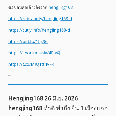
ขอขอบคุณอ้างอิงจาก
hengjing168
https://rebrand.ly/hengjing168-d
https://cutly.info/hengjing168-d
https://bitt.to/1bj78c
https://shorturl.asia/4PwXJ
https://t.co/MIQ1tf4VFR
…
Hengjing168 26 มิ.ย. 2026
hengjing168 ทำดี ทำถึง ยืน 1 เรื่องแจก