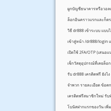
ผูกบัญชีธนาคารหรือวอลเ
ล็อกอินคราวแรกและก็ตรวจ
วิธี dr888 เข้าระบบ แบบไ
เข้าสู่หน้า /dr888/login
เปิดใช้ 2FA/OTP (เสนอแน
เช็กวัสดุอุปกรณ์ที่เคยล็
รับ dr888 เครดิตฟรี ยังไง
จำพวก รายละเอียด ข้อต
เครดิตฟรีสมาชิกใหม่ รับ
โบนัสฝากแรกของวัน เพิ่มเ