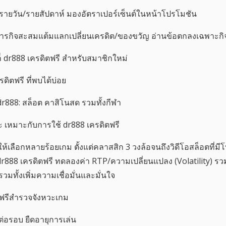
รายวัน/รายสัปดาห์ มองอัตราเปอร์เซ็นต์ในหน้าโปรโมชัน
ภารกิจสะสมแต้มแลกเปลี่ยนเครดิต/ของขวัญ อ่านข้อตกลงเฉพาะก
็ dr888 เครดิตฟรี สำหรับสมาชิกใหม่
ดิตฟรี ที่พบได้บ่อย
dr888: สล็อต คาสิโนสด รวมทั้งกีฬา
อะ เหมาะกับการใช้ dr888 เครดิตฟรี
้เลือกหลายร้อยเกม ตั้งแต่คลาสสิก 3 วงล้อจนถึงวิดีโอสล็อตที่ม
้ dr888 เครดิตฟรี ทดลองค่า RTP/ความเปลี่ยนแปลง (Volatility) รวม
รวมทั้งเพิ่มความเชื่อมั่นและมั่นใจ
ตฟรีสำรวจจังหวะเกม
่อรอบ ยืดอายุการเล่น