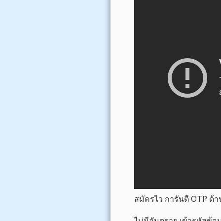
สมัครไว การันตี OTP ด้าน
ไม่มีอันตราย เข้ารหัสข้อ