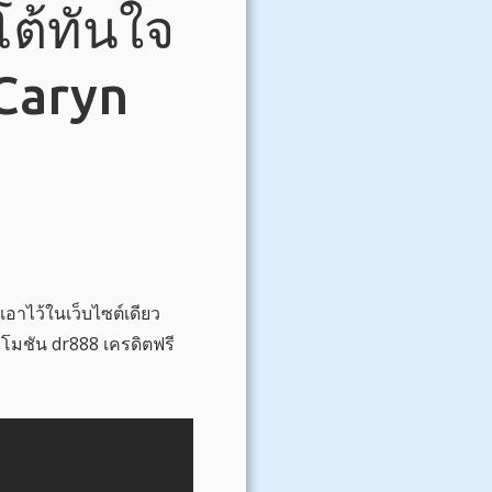
ต้ทันใจ
Caryn
อาไว้ในเว็บไซต์เดียว
ปรโมชัน dr888 เครดิตฟรี