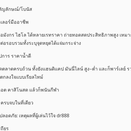
องสัญลักษณ์/โบนัส
เลอร์มืออาชีพ
เสือมังกร ไฮโล ได้หลายเรทราคา ถ่ายทอดสดประสิทธิภาพสูง เหมาะสม
ต่อรอบรวมทั้งระบุจุดหยุดได้แจ่มกระจ่าง
ปการ ราคาน้ำดี
ตลาดครบถ้วน ทั้งยังแฮนดิแคป มันนี่ไลน์ สูง–ต่ำ และก็พาร์เลย์ รวม
รตกลงใจแบบเรียลไทม์
อต คาสิโนสด แล้วก็พนันกีฬา
ครบจบในที่เดียว
ดภัย: เหตุผลที่ผู้เล่นไว้ใจ dr888
ถียร