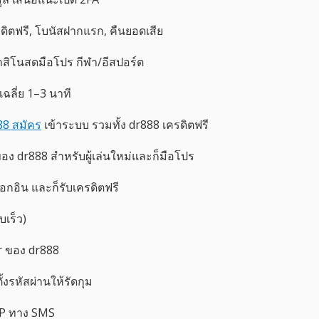
ครดิตฟรี, โบนัสฝากแรก, คืนยอดเสีย
สิโนสดมือโปร กีฬา/อีสปอร์ต
ฉลี่ย 1–3 นาที
88 สมัคร
เข้าระบบ รวมทั้ง dr888 เครดิตฟรี
 dr888 สำหรับผู้เล่นใหม่และก็มือโปร
ล็อกอิน และก็รับเครดิตฟรี
บเร็ว)
er ของ dr888
งรหัสผ่านให้รัดกุม
TP ทาง SMS