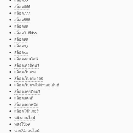
สล็อต666
สล็อต777
สล็อต888
สล็อต89
สล็อต918kiss
สล็อต99
สล็อตpg
สล็อตxo
สล็อตออนไลน์
สล็อตเครดิตฟรี
สล็อตเว็บตรง
สล็อตเว็บตรง 168
สล็อตเว็บตรงไม่ผ่านเอเย่นต์
สล็อตเเครดิตฟรี
สล็อตแตกดี
สล็อตแตกหนัก
สล็อตโจ๊กเกอร์
หนังออนไลน์
หนังโป๊69
หวย24ออนไลน์