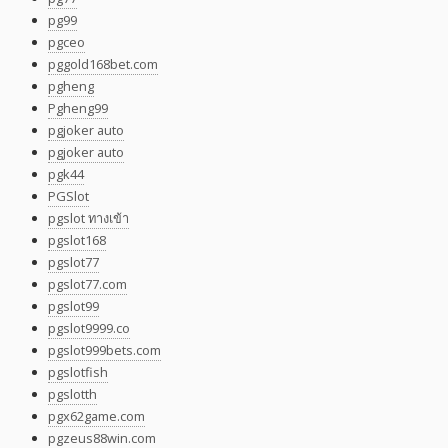
pg99
pgceo
pggold168bet.com
pgheng
Pgheng99
pgjoker auto
pgjoker auto
pgk44
PGSlot
pgslot ทางเข้า
pgslot168
pgslot77
pgslot77.com
pgslot99
pgslot9999.co
pgslot999bets.com
pgslotfish
pgslotth
pgx62game.com
pgzeus88win.com