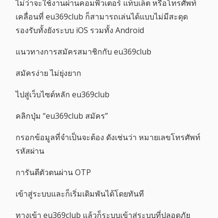
ไม่ว่าจะใช้งานผ่านคอมพิวเตอร์ แท็บเล็ต หรือโทรศัพท์
เคลื่อนที่ eu369club ก็สามารถเล่นได้แบบไม่มีสะดุด
รองรับทั้งยังระบบ iOS รวมทั้ง Android
แนวทางการสมัครสมาชิกกับ eu369club
สมัครง่าย ไม่ยุ่งยาก
ไปสู่เว็บไซต์หลัก eu369club
คลิกปุ่ม “eu369club สมัคร”
กรอกข้อมูลที่จำเป็นจะต้อง ดังเช่นว่า หมายเลขโทรศัพท์
รหัสผ่าน
การันตีตัวตนผ่าน OTP
เข้าสู่ระบบและก็เริ่มเดิมพันได้โดยทันที
ทางเข้า eu369club แล้วก็ระบบเข้าสู่ระบบที่ปลอดภัย