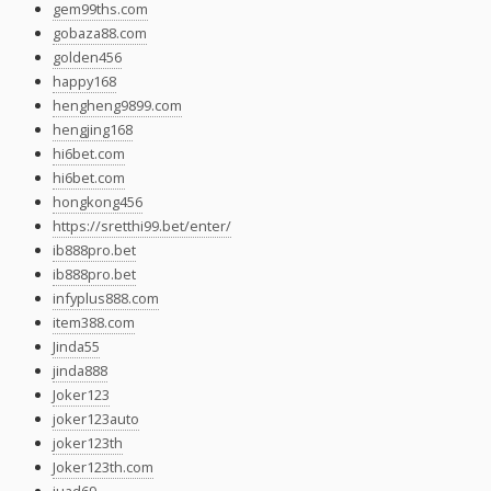
gem99ths.com
gobaza88.com
golden456
happy168
hengheng9899.com
hengjing168
hi6bet.com
hi6bet.com
hongkong456
https://sretthi99.bet/enter/
ib888pro.bet
ib888pro.bet
infyplus888.com
item388.com
Jinda55
jinda888
Joker123
joker123auto
joker123th
Joker123th.com
juad69