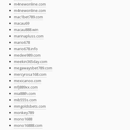
m4newonline.com
m4newonline.com
mac1bet789.com
macau69
macau888.win
marinapluss.com
mario678
mario678.info
medee989.com
meekin365day.com
megawaysbet789.com
mercyrosa168.com
mexicanoo.com
mfj889xx.com
mia88th.com
mib555s.com
mmgoldsbets.com
monkey789
mono1688
mono16888.com