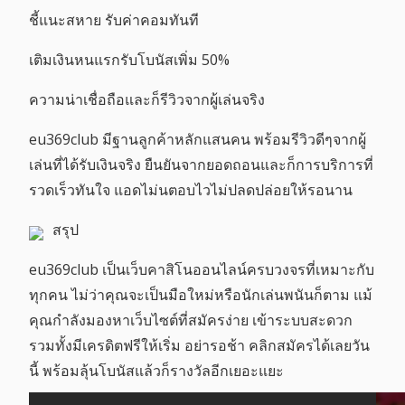
ชี้แนะสหาย รับค่าคอมทันที
เติมเงินหนแรกรับโบนัสเพิ่ม 50%
ความน่าเชื่อถือและก็รีวิวจากผู้เล่นจริง
eu369club มีฐานลูกค้าหลักแสนคน พร้อมรีวิวดีๆจากผู้
เล่นที่ได้รับเงินจริง ยืนยันจากยอดถอนและก็การบริการที่
รวดเร็วทันใจ แอดไม่นตอบไวไม่ปลดปล่อยให้รอนาน
สรุป
eu369club เป็นเว็บคาสิโนออนไลน์ครบวงจรที่เหมาะกับ
ทุกคน ไม่ว่าคุณจะเป็นมือใหม่หรือนักเล่นพนันก็ตาม แม้
คุณกำลังมองหาเว็บไซต์ที่สมัครง่าย เข้าระบบสะดวก
รวมทั้งมีเครดิตฟรีให้เริ่ม อย่ารอช้า คลิกสมัครได้เลยวัน
นี้ พร้อมลุ้นโบนัสแล้วก็รางวัลอีกเยอะแยะ