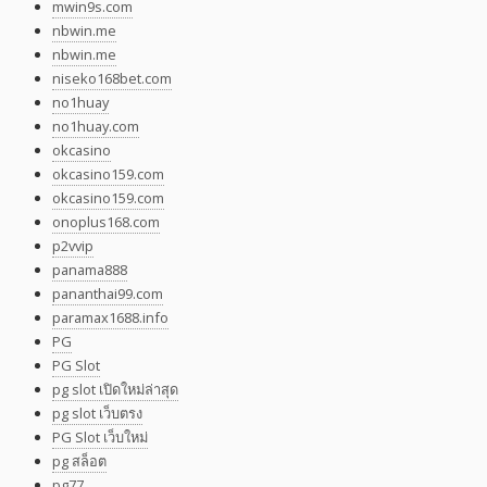
mwin9s.com
nbwin.me
nbwin.me
niseko168bet.com
no1huay
no1huay.com
okcasino
okcasino159.com
okcasino159.com
onoplus168.com
p2vvip
panama888
pananthai99.com
paramax1688.info
PG
PG Slot
pg slot เปิดใหม่ล่าสุด
pg slot เว็บตรง
PG Slot เว็บใหม่
pg สล็อต
pg77