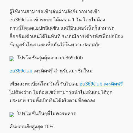
ผู้ใช้งานสามารถเข้าเล่นผ่านลิงก์ปากทางเข้า
eu369club เข้าระบบ ได้ตลอด 1 วัน โดยไม่ต้อง
ดาวน์โหลดแอปพลิเคชัน แค่มีอินเทอร์เน็ตก็สามารถ
ล็อกอินเข้าเล่นได้ในทันที ระบบมีการเข้ารหัสเพื่อปกป้อง
ข้อมูลรั่วไหล และเชื่อมั่นได้ในความปลอดภัย
โปรโมชั่นสุดคุ้มจาก eu369club
eu369club
เครดิตฟรี สำหรับสมาชิกใหม่
เพียงลงทะเบียนใหม่วันนี้ รับไปเลย
eu369club เครดิตฟรี
ไม่ต้องฝาก ไม่ต้องแชร์ สามารถนำไปเล่นเกมได้ทุก
ประเภท รวมทั้งเบิกเงินได้จริงตามข้อตกลง
โปรโมชั่นอื่นๆที่ไม่ควรพลาด
คืนยอดเสียสูงสุด 10%