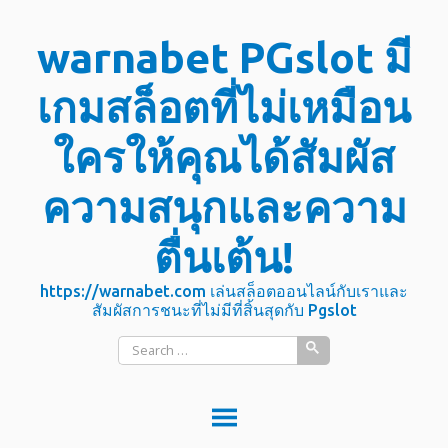
Skip
warnabet PGslot มี
to
content
เกมสล็อตที่ไม่เหมือน
ใครให้คุณได้สัมผัส
ความสนุกและความ
ตื่นเต้น!
https://warnabet.com เล่นสล็อตออนไลน์กับเราและ
สัมผัสการชนะที่ไม่มีที่สิ้นสุดกับ Pgslot
Search
for: