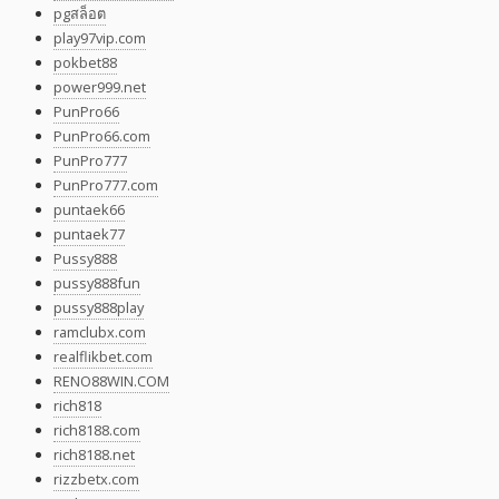
pgสล็อต
play97vip.com
pokbet88
power999.net
PunPro66
PunPro66.com
PunPro777
PunPro777.com
puntaek66
puntaek77
Pussy888
pussy888fun
pussy888play
ramclubx.com
realflikbet.com
RENO88WIN.COM
rich818
rich8188.com
rich8188.net
rizzbetx.com