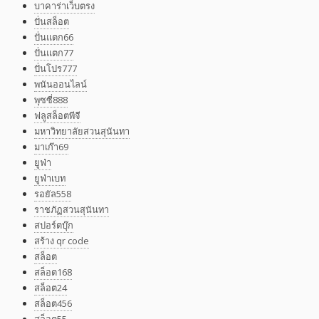
บาคาร่าเว็บตรง
ปั่นสล็อต
ปั่นแตก66
ปั่นแตก77
ปั่นโปร777
พนันออนไลน์
พุซซี่888
ฟลูสล็อตพีจี
มหาวิทยาลัยสวนสุนันทา
มาเก๊า69
ยูฟ่า
ยูฟ่าเบท
รอยัล558
ราชภัฏสวนสุนันทา
สปอร์ตบุ๊ก
สร้าง qr code
สล็อต
สล็อต168
สล็อต24
สล็อต456
สล็อต55