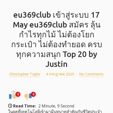
eu369club เข้าสู่ระบบ 17
May eu369club สมัคร ลุ้น
กำไรทุกไม้ ไม่ต้องโยก
กระเป๋า ไม่ต้องทำยอด ครบ
ทุกความสนุก Top 20 by
Justin
Christopher Taylor
·
4 กรกฎาคม 2025
·
No Comments
0
0
Read Time:
2 Minute, 9 Second
ในยุคที่เทคโนโลยีเข้ามามีบทบาทสำคัญกับชีวิตประจำ