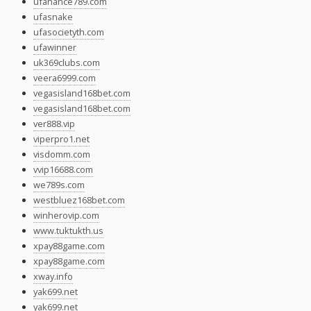
ufanance789.com
ufasnake
ufasocietyth.com
ufawinner
uk369clubs.com
veera6999.com
vegasisland168bet.com
vegasisland168bet.com
ver888.vip
viperpro1.net
visdomm.com
vvip16688.com
we789s.com
westbluez168bet.com
winherovip.com
www.tuktukth.us
xpay88game.com
xpay88game.com
xway.info
yak699.net
yak699.net