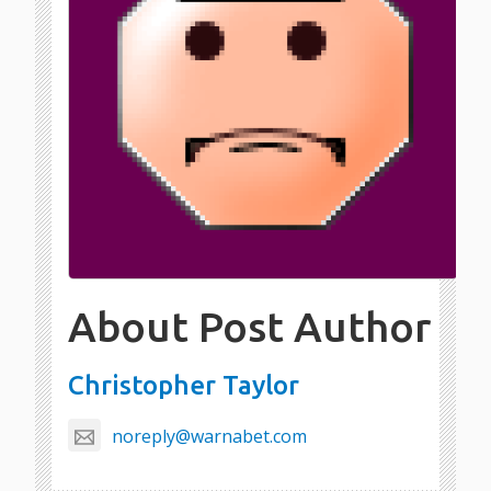
About Post Author
Christopher Taylor
noreply@warnabet.com