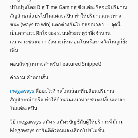
ปรับปรุงโดย Big Time Gaming ซึ่งแต่ละรีลจะมีปริมาณ
สัญลักษณ์แปรไปในแต่ละสปิน ทำให้ปริมาณแนวทาง
ชนะ (ways to win) แตกต่างกันไปตลอดเวลา — จุดนี้
เป็นความระทึกใจของระบบด้วยเหตุว่ายิ่งจำนวน
แนวทางชนะมาก จังหวะเห็นคอมโบหรือรางวัลใหญ่ก็ยิ่ง
เพิ่ม
ตอบสั้นๆ(เหมาะสำหรับ Featured Snippet)
คำถาม คำตอบสั้น
megaways
คืออะไร? กลไกสล็อตที่เปลี่ยนปริมาณ
สัญลักษณ์ต่อรีล ทำให้จำนวนแนวทางชนะเปลี่ยนแปลง
ในแต่ละสปิน
วิธี megaways สมัคร สมัครบัญชีกับผู้ให้บริการที่มีเกม
Megaways การันตีตัวตนและเลือกโปรโมชั่น