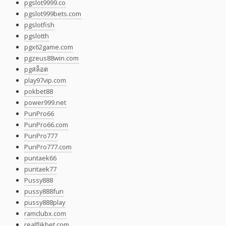
pgslot9999.co
pgslot999bets.com
pgslotfish
pgslotth
pgx62game.com
pgzeus88win.com
pgสล็อต
play97vip.com
pokbet88
power999.net
PunPro66
PunPro66.com
PunPro777
PunPro777.com
puntaek66
puntaek77
Pussy888
pussy888fun
pussy888play
ramclubx.com
realflikbet.com