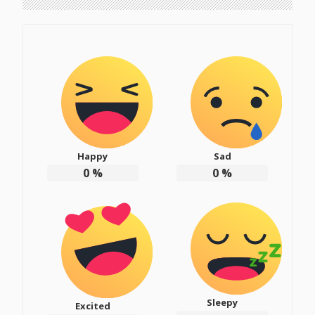
Happy
Sad
0
%
0
%
Sleepy
Excited