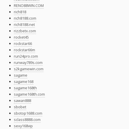
RENO88WIN.COM
rich818
rich8188.com
rich8188.net
rizzbetx.com
rocket45
rockstar66
rockstar66m
run24pro.com
runway789s.com
s2kgamewin.com
sagame
sagame168
sagame168th
sagame168th.com
sawan888
sbobet
sbotop1688.com
sclass8888.com
sexy168vip