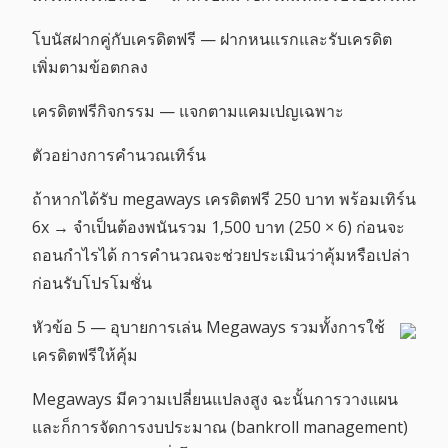
โบนัสฝากคู่กับเครดิตฟรี — ฝากหนแรกและรับเครดิต
เพิ่มตามข้อตกลง
เครดิตฟรีกิจกรรม — แจกตามแคมเปญเฉพาะ
ตัวอย่างการคำนวณเทิร์น
ถ้าหากได้รับ megaways เครดิตฟรี 250 บาท พร้อมเทิร์น
6x → จำเป็นต้องพนันรวม 1,500 บาท (250 × 6) ก่อนจะ
ถอนกำไรได้ การคำนวณจะช่วยประเมินว่าคุ้มหรือเปล่า
ก่อนรับโปรโมชั่น
หัวข้อ 5 — อุบายการเล่น Megaways รวมทั้งการใช้
เครดิตฟรีให้คุ้ม
Megaways มีความเปลี่ยนแปลงสูง ฉะนั้นการวางแผน
และก็การจัดการงบประมาณ (bankroll management)