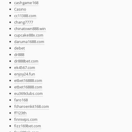
cashgame168
Casino
cc11388.com
chang7777
chinatown888.win
cupcake88x.com
daruma1688.com
debet
dr888
dr888bet.com
ek4567.com
enjoy24.fun
etbet16888.com
etbet16888.com
eu369clubs.com
faro168
fcharoenkit168.com
ff123th
finnivips.com
fizz169bet.com