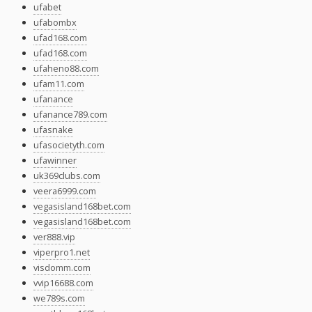
ufabet
ufabombx
ufad168.com
ufad168.com
ufaheno88.com
ufam11.com
ufanance
ufanance789.com
ufasnake
ufasocietyth.com
ufawinner
uk369clubs.com
veera6999.com
vegasisland168bet.com
vegasisland168bet.com
ver888.vip
viperpro1.net
visdomm.com
vvip16688.com
we789s.com