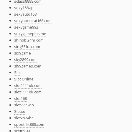
sclass8888.com
sexy168vip
sexyauto168
sexybaccarat168.com
sexygame992
sexygameplus.me
shinobi24hr.com
sing55fun.com
six9game
sky2899.com
sl99games.com
Slot
Slot Online
slot1111ok.com
slot1111ok.com
slot168
slot777.win
Slotxo
slotxo24hr
spbetflik888.com
sretthi99