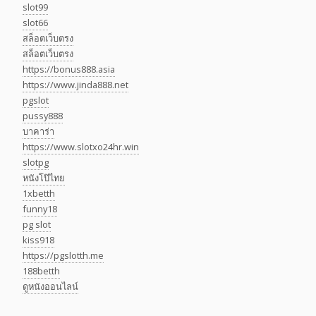
slot99
slot66
สล็อตเว็บตรง
สล็อตเว็บตรง
https://bonus888.asia
https://www.jinda888.net
pgslot
pussy888
บาคาร่า
https://www.slotxo24hr.win
slotpg
หนังโป๊ไทย
1xbetth
funny18
pg slot
kiss918
https://pgslotth.me
188betth
ดูหนังออนไลน์