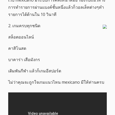
เว็บ mexicano มีระบบการคลังที่นำสมัย รองรับแนวทาง
การทำรายการผ่านแบงค์ชั้นหนึ่งแล้วก็วอลเล็ทต่างๆทำ
รายการได้ด้านใน 10 วินาที
2. เกมครบทุกชนิด
สล็อตออนไลน์
คาสิโนสด
บาคาร่า เสือมังกร
เดิมพันกีฬา แล้วก็เกมอีสปอร์ต
ไม่ว่าคุณจะถูกใจเกมแนวไหน mexicano มีให้ท่านครบ