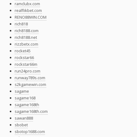
ramclubx.com
realflikbet.com
RENO88WIN.COM
rich818
rich8188.com
rich8188.net
rizzbetx.com
rocket45
rockstar66
rockstar66m
run24pro.com
runway789s.com
s2kgamewin.com
sagame
sagame168
sagame168th
sagame168th.com
sawan888
sbobet
sbotop1688.com