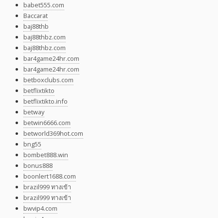
babet555.com
Baccarat
baj88thb
baj88thbz.com
baj88thbz.com
bar4game24hr.com
bar4game24hr.com
betboxclubs.com
betflixtikto
betflixtikto.info
betway
betwin6666.com
betworld369hot.com
bng55
bombet888.win
bonus888
boonlert1688.com
brazil999 ทางเข้า
brazil999 ทางเข้า
bwvip4.com