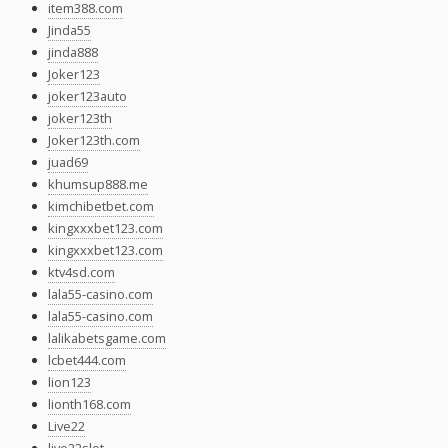
item388.com
Jinda55
jinda888
Joker123
joker123auto
joker123th
Joker123th.com
juad69
khumsup888.me
kimchibetbet.com
kingxxxbet123.com
kingxxxbet123.com
ktv4sd.com
lala55-casino.com
lala55-casino.com
lalikabetsgame.com
lcbet444.com
lion123
lionth168.com
Live22
live22slot