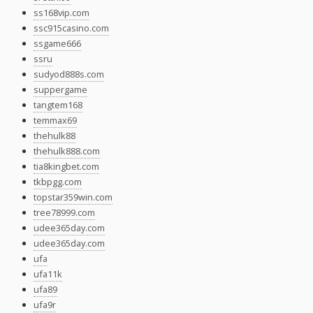
ss168vip.com
ssc915casino.com
ssgame666
ssru
sudyod888s.com
suppergame
tangtem168
temmax69
thehulk88
thehulk888.com
tia8kingbet.com
tkbpgg.com
topstar359win.com
tree78999.com
udee365day.com
udee365day.com
ufa
ufa11k
ufa89
ufa9r