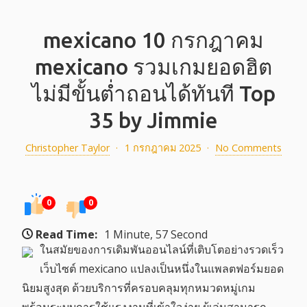
mexicano 10 กรกฎาคม
mexicano รวมเกมยอดฮิต
ไม่มีขั้นต่ำถอนได้ทันที Top
35 by Jimmie
Christopher Taylor
·
1 กรกฎาคม 2025
·
No Comments
0
0
Read Time:
1 Minute, 57 Second
ในสมัยของการเดิมพันออนไลน์ที่เติบโตอย่างรวดเร็ว
เว็บไซต์ mexicano แปลงเป็นหนึ่งในแพลตฟอร์มยอด
นิยมสูงสุด ด้วยบริการที่ครอบคลุมทุกหมวดหมู่เกม