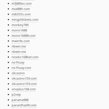
mfj889xx.com
mia88th.com
mib555s.com
mmgoldsbets.com
monkey789
mono1688
mono16888.com
mwin9s.com
nbwin.me
nbwin.me
niseko168bet.com
no1huay
no1huay.com
okcasino
okcasino159.com
okcasino159.com
onoplus168.com
p2vvip
panama888
pananthai99.com