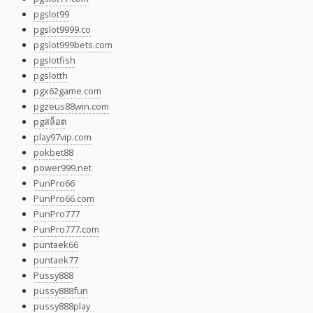
pgslot99
pgslot9999.co
pgslot999bets.com
pgslotfish
pgslotth
pgx62game.com
pgzeus88win.com
pgสล็อต
play97vip.com
pokbet88
power999.net
PunPro66
PunPro66.com
PunPro777
PunPro777.com
puntaek66
puntaek77
Pussy888
pussy888fun
pussy888play