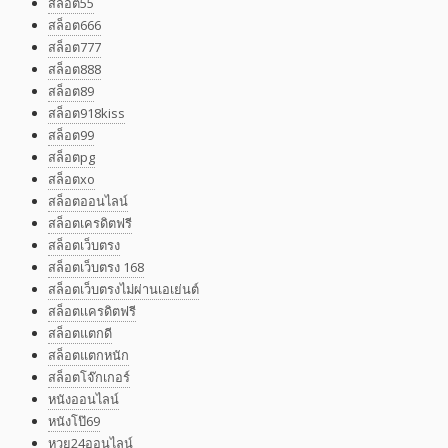
สล็อต55
สล็อต666
สล็อต777
สล็อต888
สล็อต89
สล็อต918kiss
สล็อต99
สล็อตpg
สล็อตxo
สล็อตออนไลน์
สล็อตเครดิตฟรี
สล็อตเว็บตรง
สล็อตเว็บตรง 168
สล็อตเว็บตรงไม่ผ่านเอเย่นต์
สล็อตเเครดิตฟรี
สล็อตแตกดี
สล็อตแตกหนัก
สล็อตโจ๊กเกอร์
หนังออนไลน์
หนังโป๊69
หวย24ออนไลน์