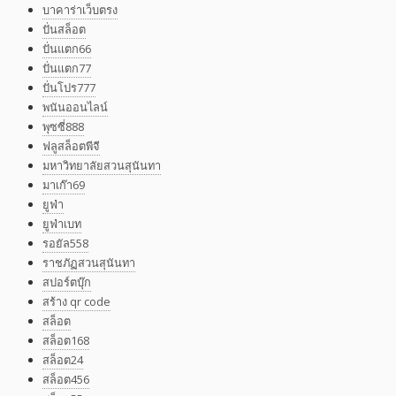
บาคาร่าเว็บตรง
ปั่นสล็อต
ปั่นแตก66
ปั่นแตก77
ปั่นโปร777
พนันออนไลน์
พุซซี่888
ฟลูสล็อตพีจี
มหาวิทยาลัยสวนสุนันทา
มาเก๊า69
ยูฟ่า
ยูฟ่าเบท
รอยัล558
ราชภัฏสวนสุนันทา
สปอร์ตบุ๊ก
สร้าง qr code
สล็อต
สล็อต168
สล็อต24
สล็อต456