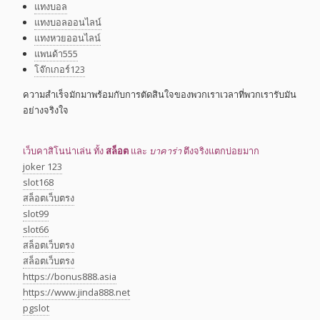
แทงบอล
แทงบอลออนไลน์
แทงหวยออนไลน์
แพนด้า555
โจ๊กเกอร์123
ความสำเร็จมักมาพร้อมกับการตัดสินใจของพวกเราเวลาที่พวกเรารับมัน
อย่างจริงใจ
เว็บคาสิโนน่าเล่น ทั้ง
สล็อต
และ
บาคาร่า
ตึงจริงแตกบ่อยมาก
joker 123
slot168
สล็อตเว็บตรง
slot99
slot66
สล็อตเว็บตรง
สล็อตเว็บตรง
https://bonus888.asia
https://www.jinda888.net
pgslot