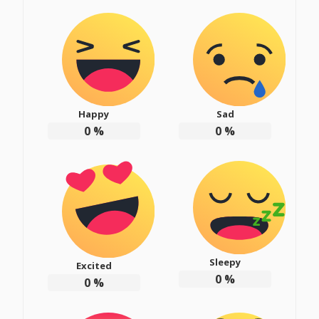
Happy
Sad
0
%
0
%
Sleepy
Excited
0
%
0
%