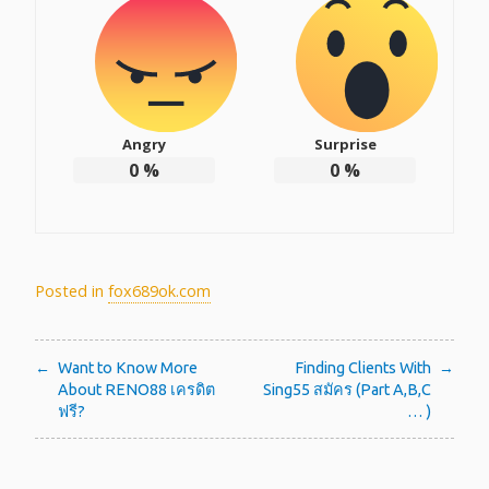
Angry
Surprise
0
%
0
%
Posted in
fox689ok.com
แนะแนว
Want to Know More
Finding Clients With
About RENO88 เครดิต
Sing55 สมัคร (Part A,B,C
เรื่อง
ฟรี?
… )