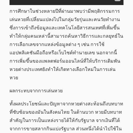
การศึกษาในช่วงหลายปีที่ผ่านมาพบว่ามีพฤติกรรมการ
เล่นหวยที่เปลี่ยนแปลงไปในกลุ่มวัยรุ่นและคนวัยทำงาน
ซึ่งการเข้าถึงข้อมูลและเทคโนโลยีสารสนเทศที่เพิ่มขึ้น
ทำให้กลุ่มคนเหล่านี้สามารถค้นหาวิธีการและกลยุทธ์ใน
การเลือกเลขจากแหล่งข้อมูลต่าง ๆ เช่น การใช้
แอปพลิเคชันมือถือหรือเว็บไซต์ทำนายเลข นอกจากนี้
การเพิ่มขึ้นของแพลตฟอร์มออนไลน์ที่ให้บริการเดิมพัน
หวยต่างประเทศยังทำให้เกิดทางเลือกใหม่ในการเล่น
หวย
ผลกระทบจากการเล่นหวย
ทั้งผลประโยชน์และปัญหาจากหวยต่างสะท้อนถึงบทบาท
ที่ซับซ้อนของมันในสังคมไทย ในด้านบวก หวยมีบทบาท
สำคัญในการเป็นแหล่งรายได้ให้กับรัฐบาล จากเงินที่ได้
จากการขายสลากกินแบ่งรัฐบาล ส่วนหนึ่งได้นำไปใช้ใน