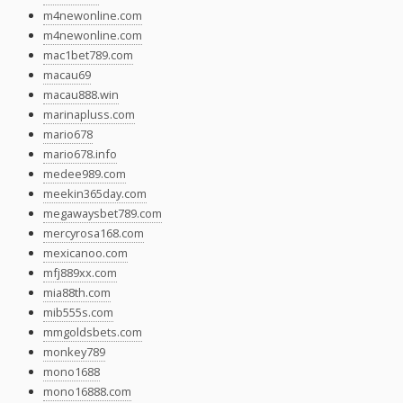
m4newonline.com
m4newonline.com
mac1bet789.com
macau69
macau888.win
marinapluss.com
mario678
mario678.info
medee989.com
meekin365day.com
megawaysbet789.com
mercyrosa168.com
mexicanoo.com
mfj889xx.com
mia88th.com
mib555s.com
mmgoldsbets.com
monkey789
mono1688
mono16888.com