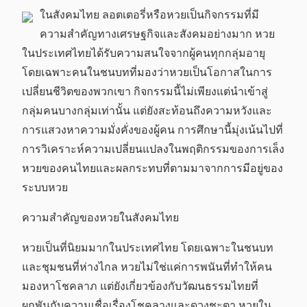
ในสังคมไทย ลอตเตอรี่หรือหวยเป็นกิจกรรมที่มี
ความสำคัญทางเศรษฐกิจและสังคมอย่างมาก หวย
ในประเทศไทยได้รับความสนใจจากผู้คนทุกกลุ่มอายุ
โดยเฉพาะคนในชนบทที่มองว่าหวยเป็นโอกาสในการ
เปลี่ยนชีวิตของพวกเขา กิจกรรมนี้ไม่เพียงแต่นำเข้าสู่
กลุ่มคนบางกลุ่มเท่านั้น แต่ยังสะท้อนถึงความหวังและ
การแสวงหาความมั่งคั่งของผู้คน การศึกษานี้มุ่งเน้นไปที่
การวิเคราะห์ความเปลี่ยนแปลงในพฤติกรรมของการเล็ง
หวยของคนไทยและผลกระทบที่ตามมาจากการมีอยู่ของ
ระบบหวย
ความสำคัญของหวยในสังคมไทย
หวยเป็นที่นิยมมากในประเทศไทย โดยเฉพาะในชนบท
และชุมชนที่ห่างไกล หวยไม่ใช่แค่การพนันที่ทำให้คน
มองหาโชคลาภ แต่ยังเกี่ยวข้องกับวัฒนธรรมไทยที่
ผูกพันกับความเชื่อเรื่องโชคลางและดวงชะตา หวยใน