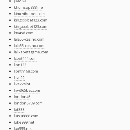
juad69
khumsup888.me
kimchibetbet.com
kingxxxbet123.com
kingxxxbet123.com
ktv4sd.com
lala55-casino.com
lala55-casino.com
lalikabetsgame.com
lcbet444.com
lion123
lionth168.com
Live22
live22slot
lnw365bet.com
london45
london6789.com
lot888
luis16888.com
luke999.net
lux555.net