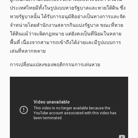
ประเทศไทยมีทั้งในรูปแบบหวยรัฐบาลและหวยใต้ดิน ซึ่ง
หวยรัฐบาลนั้น ได้รับการอนุมัติอย่างเป็นทางการและจัด
จำหน่ายโดยสำนักงานสลากกินแบ่งรัฐบาล ขณะที่หวย
ใต้ดินแม้ว่าจะผิดกฎหมาย แต่ยังคงเป็นที่นิยมในหลาย
พื้นที่ เนื่องจากสามารถเข้าถึงได้ง่ายและมีรูปแบบการ
เล่นที่หลากหลาย
การเปลี่ยนแปลงของพฤติกรรมการเล่นหวย