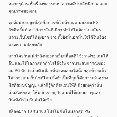
หลายๆด้าน ทั้งเรื่องของระบบ ความมีประสิทธิภาพ และ
คุณภาพของเกม
จุดที่ผมชอบสูงที่สุดคือการที่เว็บนี้รวมเกมสล็อต PG
ลิขสิทธิ์แท้เอาไว้ภายในที่เดียว ทำให้ไม่ต้องไปสมัคร
หลายเว็บไซต์ให้ยุ่งยาก รวมทั้งยังมั่นอกมั่นใจได้ในเรื่อง
ของความปลอดภัย
หากใครกันแน่กำลังมองหาเว็บสล็อตที่ใช้งานง่าย เล่นได้
ลื่น และได้โอกาสทำกำไรได้จริง จากประสบการณ์ของ
ผม PG นับว่าเป็นตัวเลือกที่น่าทดลองไม่น้อยสุดท้ายแล้ว
ไม่ว่าจะเล่นเว็บไซต์ไหน สิ่งจำเป็นที่สุดก็คือการเล่นอย่าง
มีสติสัมปชัญญะ แล้วก็รู้จักคิดแผนให้ดี ด้วยเหตุว่านั่น
เป็นสิ่งที่จะทำให้พวกเราอยู่กับเกมนี้ได้แบบยาวๆและ
บันเทิงใจไปกับมันได้จริง
สล็อตฝาก 10 รับ 100 โปรโมชั่นใหม่ล่าสุด PG