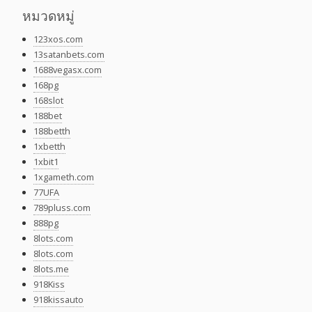
หมวดหมู่
123xos.com
13satanbets.com
1688vegasx.com
168pg
168slot
188bet
188betth
1xbetth
1xbit1
1xgameth.com
77UFA
789pluss.com
888pg
8lots.com
8lots.com
8lots.me
918Kiss
918kissauto