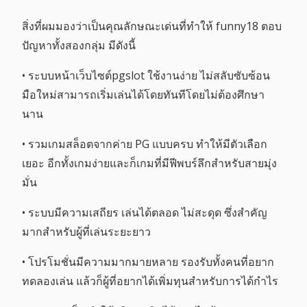
สิ่งที่ผมมองว่าเป็นคุณลักษณะเด่นที่ทำให้ funny18 ตอบ
ปัญหาทั้งสองกลุ่ม มีดังนี้
• ระบบหน้าเว็บไซต์pgslot ใช้งานง่าย ไม่สลับซับซ้อน
มือใหม่สามารถเริ่มเล่นได้โดยทันทีโดยไม่ต้องศึกษา
นาน
• รวมเกมสล็อตจากค่าย PG แบบครบ ทำให้มีตัวเลือก
เยอะ อีกทั้งเกมง่ายและก็เกมที่มีฟีพบร์ลึกสำหรับสายมุ่ง
มั่น
• ระบบมีความเสถียร เล่นได้ตลอด ไม่สะดุด ซึ่งสำคัญ
มากสำหรับผู้ที่เล่นระยะยาว
• โปรโมชั่นมีความมากมายหลาย รองรับทั้งคนที่อยาก
ทดลองเล่น แล้วก็ผู้ที่อยากได้เพิ่มทุนสำหรับการได้กำไร