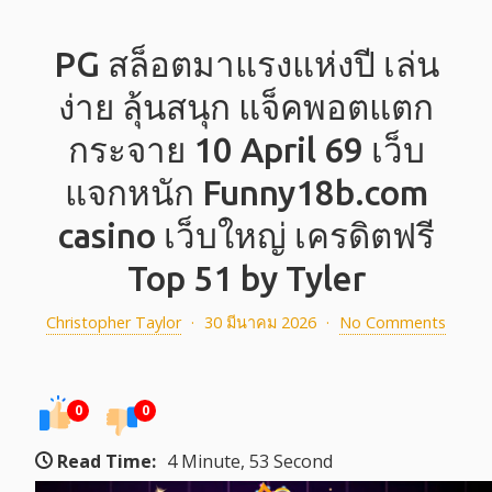
PG สล็อตมาแรงแห่งปี เล่น
ง่าย ลุ้นสนุก แจ็คพอตแตก
กระจาย 10 April 69 เว็บ
แจกหนัก Funny18b.com
casino เว็บใหญ่ เครดิตฟรี
Top 51 by Tyler
Christopher Taylor
·
30 มีนาคม 2026
·
No Comments
0
0
Read Time:
4 Minute, 53 Second