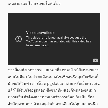
เล่นง่าย แตกไว ครบจบในที่เดียว
ช่วงนี้ผมสังเกตว่ากระแสเกมสล็อตออนไลน์ยังคงมาแรง
แบบไม่มีตก ไม่ว่าจะเลื่อนมองโซเชียลหรือคุยกับเพื่อนก็
มักจะได้ยินคำว่า สล็อต pgslot แตกง่าย หรือเว็บตรงเล่น
แล้วได้เงินจริงอยู่ตลอด ซึ่งจากที่ผมเองก็ทดลองเล่นมา
หลายเว็บ จำต้องสารภาพเลยว่าการเลือกเว็บเป็นเรื่อง
สำคัญมากมาย ด้วยเหตุว่าถ้าหากเลือกไม่ถูก นอกเหนือ