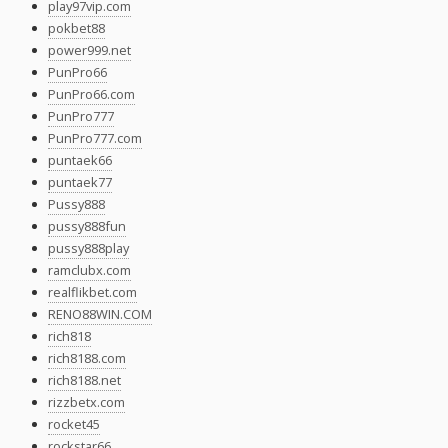
play97vip.com
pokbet88
power999.net
PunPro66
PunPro66.com
PunPro777
PunPro777.com
puntaek66
puntaek77
Pussy888
pussy888fun
pussy888play
ramclubx.com
realflikbet.com
RENO88WIN.COM
rich818
rich8188.com
rich8188.net
rizzbetx.com
rocket45
rockstar66