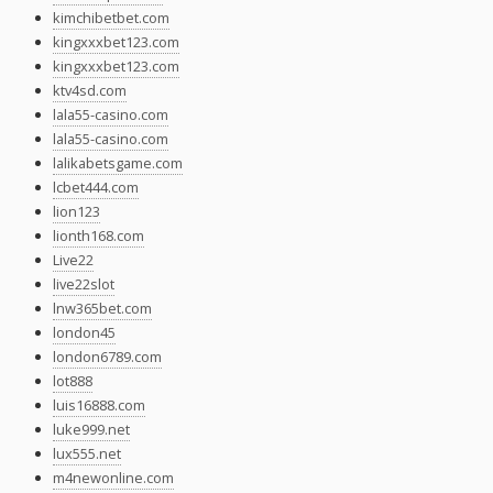
kimchibetbet.com
kingxxxbet123.com
kingxxxbet123.com
ktv4sd.com
lala55-casino.com
lala55-casino.com
lalikabetsgame.com
lcbet444.com
lion123
lionth168.com
Live22
live22slot
lnw365bet.com
london45
london6789.com
lot888
luis16888.com
luke999.net
lux555.net
m4newonline.com