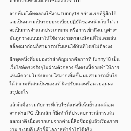
มากกว่าเพียงแค่เว็บไซต์สล็อตทั่วไป
จากที่ผมได้ทดลองใช้งาน funny18 อย่างแรกที่รู้สึกได้
เลยเป็นความเป็นระบบระเบียบปฏิบัติของหน้าเว็บ ไม่ว่า
จะเป็นการจำแนกประเภทเกม หรือการเข้าถึงเมนูต่างๆ
มันถูกวางแบบมาให้ใช้งานง่ายดาย แม้คนที่ไม่เคยเล่น
สล็อตมาก่อนก็สามารถเริ่มเล่นได้ทันทีโดยไม่ต้องงง
อีกจุดหนึ่งที่ผมมองว่าสำคัญมากคือการที่ funny18 เป็น
เว็บไซต์ตรงจริงๆไม่ผ่านตัวกลาง ซึ่งตรงนี้ช่วยทำให้การ
เล่นมีความโปร่งสบายใสมากเพิ่มขึ้น ผมสามารถมั่นใจ
ได้ว่าเกมที่เล่นเป็นของแท้ ผิดปรับแต่งหรือควบคุมผล
สรุปอะไร
แล้วก็เมื่อรวมกับการที่เว็บไซต์แห่งนี้เน้นย้ำเกมสล็อต
จากค่าย PG เป็นหลัก ก็ยิ่งทำให้ประสบการณ์การเล่น
ออกมาดี เนื่องจากเกมจากค่ายนี้ลือชื่ออยู่แล้วเรื่องภาพ
งาม ระบบดี แล้วก็มีโอกาสทำกำไรได้จริง