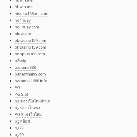
nbwin.me
niseko168bet.com
no1huay
no1huay.com
okcasino
okcasino159.com
okcasino159.com
onoplus168.com
p2vvip
panama888
pananthai99.com
paramax1688.info
PG
PG Slot
pg slot เปิดใหม่ล่าสุด
pg slot เว็บตรง
PG Slot เว็บใหม่
pg สล็อต
pg77
pg99