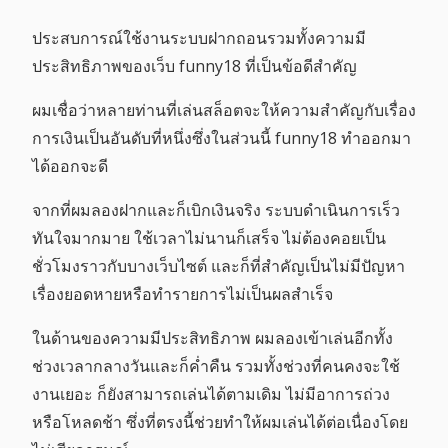
ประสบการณ์ใช้งานระบบฝากถอนรวมทั้งความมี
ประสิทธิภาพของเว็บ funny18 ที่เป็นข้อดีสำคัญ
ผมเชื่อว่าหลายท่านที่เล่นสล็อตจะให้ความสำคัญกับเรื่อง
การเงินเป็นอันดับที่หนึ่งซึ่งในส่วนนี้ funny18 ทำออกมา
ได้ออกจะดี
จากที่ผมลองฝากและก็เบิกเงินจริง ระบบดำเนินการเร็ว
ทันใจมากมาย ใช้เวลาไม่นานก็เสร็จ ไม่ต้องคอยเป็น
ชั่วโมงราวกับบางเว็บไซต์ และก็ที่สำคัญเป็นไม่มีปัญหา
เรื่องยอดหายหรือทำรายการไม่เป็นผลสำเร็จ
ในด้านของความมีประสิทธิภาพ ผมลองเข้าเล่นอีกทั้ง
ช่วงเวลากลางวันและก็ค่ำคืน รวมทั้งช่วงที่คนคงจะใช้
งานเยอะ ก็ยังสามารถเล่นได้ตามเดิม ไม่มีอาการถ่วง
หรือโหลดช้า ซึ่งที่ตรงนี้ช่วยทำให้ผมเล่นได้ต่อเนื่องโดย