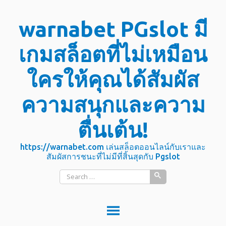
Skip
warnabet PGslot มี
to
content
เกมสล็อตที่ไม่เหมือน
ใครให้คุณได้สัมผัส
ความสนุกและความ
ตื่นเต้น!
https://warnabet.com เล่นสล็อตออนไลน์กับเราและ
สัมผัสการชนะที่ไม่มีที่สิ้นสุดกับ Pgslot
Search
for: