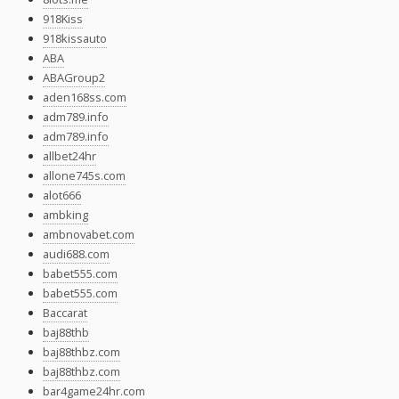
918Kiss
918kissauto
ABA
ABAGroup2
aden168ss.com
adm789.info
adm789.info
allbet24hr
allone745s.com
alot666
ambking
ambnovabet.com
audi688.com
babet555.com
babet555.com
Baccarat
baj88thb
baj88thbz.com
baj88thbz.com
bar4game24hr.com