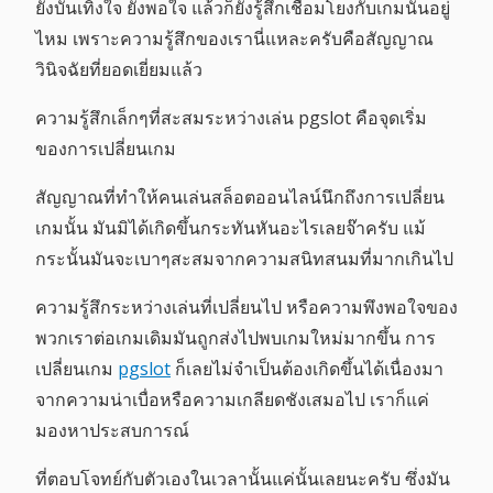
ยังบันเทิงใจ ยังพอใจ แล้วก็ยังรู้สึกเชื่อมโยงกับเกมนั้นอยู่
ไหม เพราะความรู้สึกของเรานี่แหละครับคือสัญญาณ
วินิจฉัยที่ยอดเยี่ยมแล้ว
ความรู้สึกเล็กๆที่สะสมระหว่างเล่น pgslot คือจุดเริ่ม
ของการเปลี่ยนเกม
สัญญาณที่ทำให้คนเล่นสล็อตออนไลน์นึกถึงการเปลี่ยน
เกมนั้น มันมิได้เกิดขึ้นกระทันหันอะไรเลยจ๊าครับ แม้
กระนั้นมันจะเบาๆสะสมจากความสนิทสนมที่มากเกินไป
ความรู้สึกระหว่างเล่นที่เปลี่ยนไป หรือความพึงพอใจของ
พวกเราต่อเกมเดิมมันถูกส่งไปพบเกมใหม่มากขึ้น การ
เปลี่ยนเกม
pgslot
ก็เลยไม่จำเป็นต้องเกิดขึ้นได้เนื่องมา
จากความน่าเบื่อหรือความเกลียดชังเสมอไป เราก็แค่
มองหาประสบการณ์
ที่ตอบโจทย์กับตัวเองในเวลานั้นแค่นั้นเลยนะครับ ซึ่งมัน