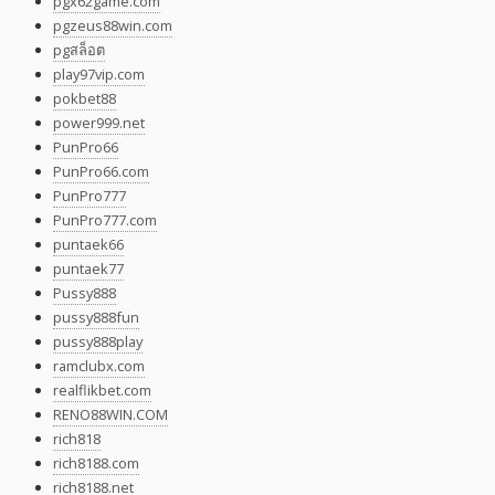
pgx62game.com
pgzeus88win.com
pgสล็อต
play97vip.com
pokbet88
power999.net
PunPro66
PunPro66.com
PunPro777
PunPro777.com
puntaek66
puntaek77
Pussy888
pussy888fun
pussy888play
ramclubx.com
realflikbet.com
RENO88WIN.COM
rich818
rich8188.com
rich8188.net