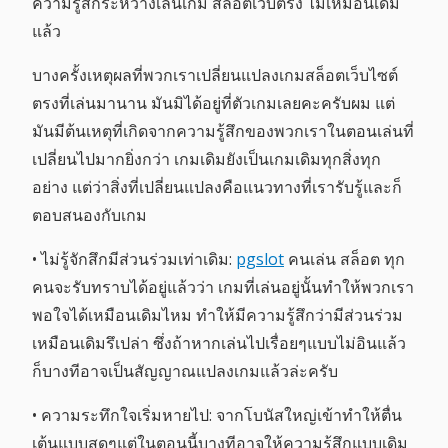
ความรู้สึกระหว่างเล่นเกม สล็อตเว็บตรง ไม่เหมือนเดิม
แล้ว
บางครั้งเหตุผลที่พวกเราเปลี่ยนแปลงเกมสล็อตเว็บไซต์
ตรงที่เล่นมานาน มันมิได้อยู่ที่ตัวเกมเลยคะครับผม แต่
มันมีต้นเหตุที่เกิดจากความรู้สึกของพวกเราในตอนเล่นที่
เปลี่ยนไปมากยิ่งกว่า เกมเดิมยังเป็นเกมเดิมทุกสิ่งทุก
อย่าง แต่ว่าสิ่งที่เปลี่ยนแปลงคือแนวทางที่เรารับรู้และก็
ตอบสนองกับเกม
• ไม่รู้จักสึกมีส่วนร่วมเท่าเดิม:
pgslot
คนเล่น สล็อต ทุก
คนจะรับทราบได้อยู่แล้วว่า เกมที่เล่นอยู่นั้นทำให้พวกเรา
พอใจได้เหมือนเดิมไหม ทำให้มีความรู้สึกว่ามีส่วนร่วม
เหมือนเดิมรึเปล่า ซึ่งถ้าหากเล่นไปเรื่อยๆแบบไม่อินแล้ว
ก็บางทีอาจเป็นสัญญาณแปลงเกมแล้วล่ะครับ
• ความระทึกใจเริ่มหายไป: จากโบนัสใหญ่เข้าทำให้ตื่น
เต้นแบบสุดๆแต่ในตอนนี้บางทีอาจให้ความรู้สึกแบบเดิม