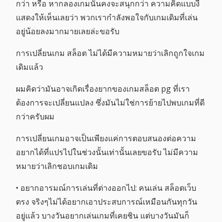
กว่า หรือ หากลองเกมนั้นคงจะสนุกกว่า ความคิดแบบงี้
แสดงให้เห็นเลยว่า พวกเรากำลังพอใจกับเกมเดิมที่เล่น
อยู่น้อยลงมากมายเลยล่ะขอรับ
การเปลี่ยนเกม สล็อต ไม่ได้มีความหมายว่าเลิกถูกใจเกม
เดิมแล้ว
ผมคิดว่ามันอาจเกิดเรื่องยากของเกมสล็อต pg ที่เรา
ต้องการจะเปลี่ยนแปลง ซึ่งมันไม่ใช่การย้ายไปพบเกมที่ดี
กว่าครับผม
การเปลี่ยนเกมอาจเป็นเพียงแค่การตอบสนองต่อความ
อยากได้ที่แปรไปในช่วงนั้นเท่านั้นเลยขอรับ ไม่มีความ
หมายว่าเลิกชอบเกมเดิม
• อยากอารมณ์การเล่นที่ต่างออกไป: คนเล่น สล็อตเว็บ
ตรง จริงๆไม่ได้อยากเอาประสบการณ์เหมือนกันทุกวัน
อยู่แล้ว บางวันอยากเล่นเกมที่เคยชิน แต่บางวันมันก็