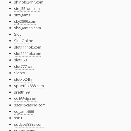
shinobi24hr.com
sing55fun.com
six9game
sky2899.com
sl99games.com
Slot
Slot Online
slot1111ok.com
slot1111ok.com
slot168
slot777.win
Slotxo
slotxo24hr
spbetflik888.com
sretthi99
ss168vip.com
ssc915casino.com
ssgame666
ssru
sudyod888s.com
suppergame