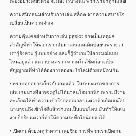
เพียงอย่างเดียวด้วย จะมีอะไรบ้างนั้น พวกเรามาดูกันเลย!
ความสนิทสนมสำหรับการเล่น สล็อต จากความสบายใจ
เปลี่ยนเป็นความจำเจ
ความคุ้นเคยสำหรับการเล่น pgslot อาจเป็นเหตุผล
สำคัญที่ทำให้พวกเรากลับมาเล่นเกมเดิมบ่อยๆเพราะว่า
เรารู้จังหวะ รู้แบบอย่าง และก็รู้ว่าเกมให้อารมณ์แบบ
ไหนอยู่แล้ว แต่ว่าบางคราว ความใกล้ชิดก็อาจเป็น
สัญญาณที่ทำให้ต้องการลองอะไรใหม่ด้วยเหมือนกัน
• ทราบทุกอย่างเกี่ยวกับเกมแล้ว: ในระยะแรกของการ
เล่น เกมบางทีอาจจะดูไม่ได้น่าสนใจมากนัก เพราะมีราย
ละเอียดให้ทำความเข้าใจตลอดเวลา แต่ว่าถ้าเกิดเล่นไป
นานๆจนถึงเข้าใจดีแล้วว่าเกมเป็นแบบไหน มันทำให้เล่น
ง่ายก็จริง แต่ว่าก็ทำให้ความระทึกใจน้อยลงได้
• เปิดเกมด้วยเหตุว่าความเคยชิน: การที่พวกเราเปิดเกม