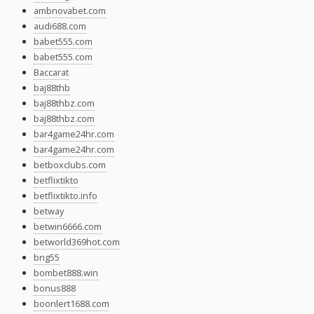
ambnovabet.com
audi688.com
babet555.com
babet555.com
Baccarat
baj88thb
baj88thbz.com
baj88thbz.com
bar4game24hr.com
bar4game24hr.com
betboxclubs.com
betflixtikto
betflixtikto.info
betway
betwin6666.com
betworld369hot.com
bng55
bombet888.win
bonus888
boonlert1688.com