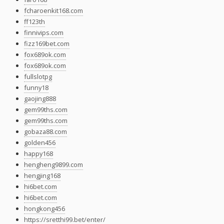
fcharoenkit168.com
ff123th
finnivips.com
fizz169bet.com
fox689ok.com
fox689ok.com
fullslotpg
funny18
gaojing888
gem99ths.com
gem99ths.com
gobaza88.com
golden456
happy168
hengheng9899.com
hengjing168
hi6bet.com
hi6bet.com
hongkong456
https://sretthi99.bet/enter/