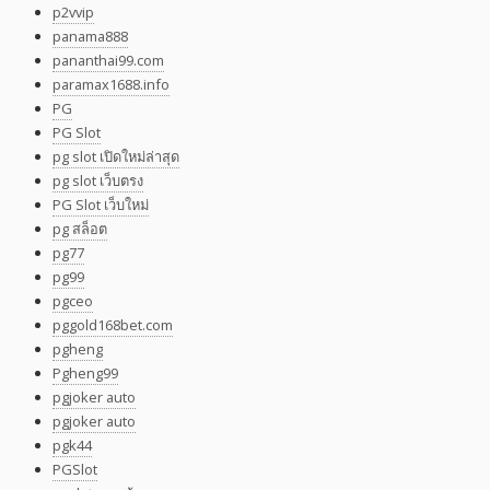
p2vvip
panama888
pananthai99.com
paramax1688.info
PG
PG Slot
pg slot เปิดใหม่ล่าสุด
pg slot เว็บตรง
PG Slot เว็บใหม่
pg สล็อต
pg77
pg99
pgceo
pggold168bet.com
pgheng
Pgheng99
pgjoker auto
pgjoker auto
pgk44
PGSlot