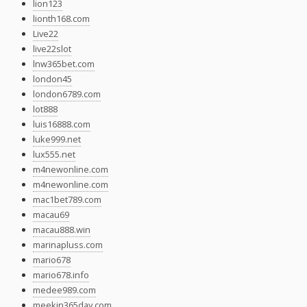
lion123
lionth168.com
Live22
live22slot
lnw365bet.com
london45
london6789.com
lot888
luis16888.com
luke999.net
lux555.net
m4newonline.com
m4newonline.com
mac1bet789.com
macau69
macau888.win
marinapluss.com
mario678
mario678.info
medee989.com
meekin365day.com