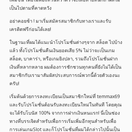
เป็นไปตามที่คาดหวัง
อย่าคอยช้า ! มาเริ่มสมัครสมาชิกกับทางเราและรับ
เครดิตฟรีก่อนได้เลย!
ในฐานะที่ผมได้แนะนำโปรโมชั่นต่างๆจาก สล็อต ไปบ้าง
แล้ว ทั้งโปรโมชั่นคืนเงินยอดเสีย 5% ไม่ว่าจะเป็นเกม
สล็อต, บาคาร่า, หรือเกมยิงปลา, รวมถึงโปรโมชั่นฝาก
เงินที่หลากหลาย ผมต้องการชักชวนทุกคนที่ยังไม่ได้เป็น
สมาชิกกับเรามาสัมผัสประสบการณ์พวกนี้ด้วยตัวเองนะ
ครับ!
เริ่มต้นด้วยการลงทะเบียนเป็นสมาชิกใหม่ที่ temmax69
และรับโปรโมชั่นต้อนรับลงทะเบียนใหม่ในทันที โดยคุณ
จะได้รับโบนัส 100% จากการฝากเงินหนแรก! นี่เป็นช่อง
ทางที่บรรเจิดสำหรับเพื่อการเริ่มเพิ่มอีกทุนสำหรับเพื่อ
การเล่นเกมSlot และก็โปรโมชั่นที่ผมได้กล่าวไปนั้นเป็น