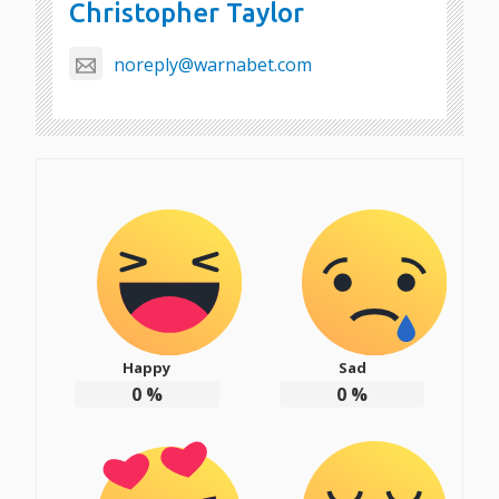
Christopher Taylor
noreply@warnabet.com
Happy
Sad
0
%
0
%