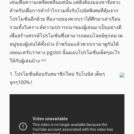
เล่นเพื่อความเพลิดเพลินแค่นั้น แต่ยังต้องมองหาจังหวะ
สำหรับเพื่อการทำกำไรรวมทั้งรับโบนัสพิเศษที่คุ้มจาก
โปรโมชั่นอีกด้วย ทีมงานของพวกเราได้ศึกษาเล่าเรียน
รวมทั้งวิเคราะห์ความปรารถนาของผู้เล่นมาเป็นอย่างดี
เพื่อสร้างสรรค์โปรโมชั่นซึ่งสามารถตอบโจทย์ทุกหมวด
หมู่ของผู้เล่นได้ทั้งปวง ถ้าพร้อมแล้วพวกเรามาดูกันได้
เลยนะครับว่าทาง pgslot นั้นมอบโปรโมชั่นเด็ดๆอะไร
ให้กับผู้เล่นบ้าง ^^
1. โปรโมชั่นต้อนรับสมาชิกใหม่ รับโบนัส เต็มๆ
จุกๆ100% !