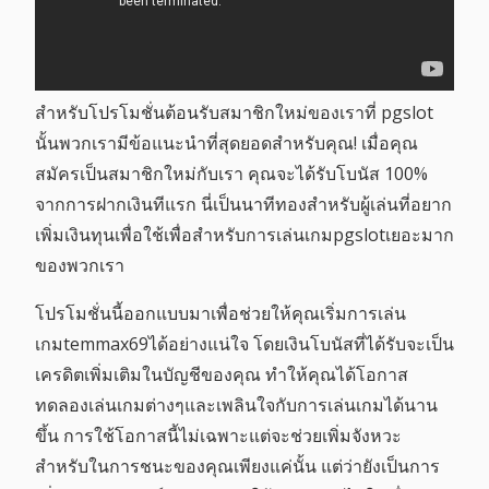
สำหรับโปรโมชั่นต้อนรับสมาชิกใหม่ของเราที่ pgslot
นั้นพวกเรามีข้อแนะนำที่สุดยอดสำหรับคุณ! เมื่อคุณ
สมัครเป็นสมาชิกใหม่กับเรา คุณจะได้รับโบนัส 100%
จากการฝากเงินทีแรก นี่เป็นนาทีทองสำหรับผู้เล่นที่อยาก
เพิ่มเงินทุนเพื่อใช้เพื่อสำหรับการเล่นเกมpgslotเยอะมาก
ของพวกเรา
โปรโมชั่นนี้ออกแบบมาเพื่อช่วยให้คุณเริ่มการเล่น
เกมtemmax69ได้อย่างแน่ใจ โดยเงินโบนัสที่ได้รับจะเป็น
เครดิตเพิ่มเติมในบัญชีของคุณ ทำให้คุณได้โอกาส
ทดลองเล่นเกมต่างๆและเพลินใจกับการเล่นเกมได้นาน
ขึ้น การใช้โอกาสนี้ไม่เฉพาะแต่จะช่วยเพิ่มจังหวะ
สำหรับในการชนะของคุณเพียงแค่นั้น แต่ว่ายังเป็นการ