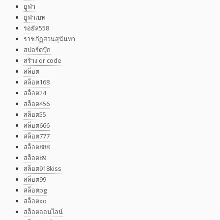
ยูฟ่า
ยูฟ่าเบท
รอยัล558
ราชภัฏสวนสุนันทา
สปอร์ตบุ๊ก
สร้าง qr code
สล็อต
สล็อต168
สล็อต24
สล็อต456
สล็อต55
สล็อต666
สล็อต777
สล็อต888
สล็อต89
สล็อต918kiss
สล็อต99
สล็อตpg
สล็อตxo
สล็อตออนไลน์