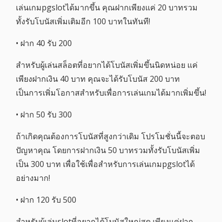
เล่นเกมpgslotได้มากขึ้น คุณฝากเพียงแค่ 20 บาทรวม
ทั้งรับโบนัสเพิ่มเติมอีก 100 บาทในทันที!
• ฝาก 40 รับ 200
สำหรับผู้เล่นสล็อตที่อยากได้โบนัสเพิ่มขึ้นนิดหน่อย แค่
เพียงฝากเงิน 40 บาท คุณจะได้รับโบนัส 200 บาท
เป็นการเพิ่มโอกาสสำหรับเพื่อการเล่นเกมได้มากเพิ่มขึ้น!
• ฝาก 50 รับ 300
ถ้าเกิดคุณต้องการโบนัสที่สูงกว่าเดิม โปรโมชั่นนี้จะตอบ
ปัญหาคุณ โดยการฝากเงิน 50 บาทรวมทั้งรับโบนัสเพิ่ม
เป็น 300 บาท เพื่อใช้เพื่อสำหรับการเล่นเกมpgslotได้
อย่างมาก!
• ฝาก 120 รับ 500
สำหรับผู้เล่นslotที่อยากได้โบนัสใหญ่สุด เพียงแค่ฝาก