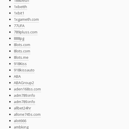
188betth
1xbetth
1xbit1
1xgameth.com
77UFA
789pluss.com
888pg
8lots.com
8lots.com
8lots.me
918Kiss
918kissauto
ABA
ABAGroup2
aden168ss.com
adm789.info
adm789.info
allbet24hr
allone745s.com
alot666
ambking