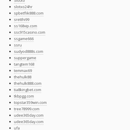
Slotxo
slotxo24hr
spbetflik888.com
sretthi99
ss168vip.com
ssc915casino.com
ssgame666
ssru
sudyod888s.com
suppergame
tangtem168
temmax69
thehulk88
thehulk888.com
tia8kingbet.com
tkbpgg.com
topstar359win.com
tree78999.com
udee365day.com
udee365day.com
ufa