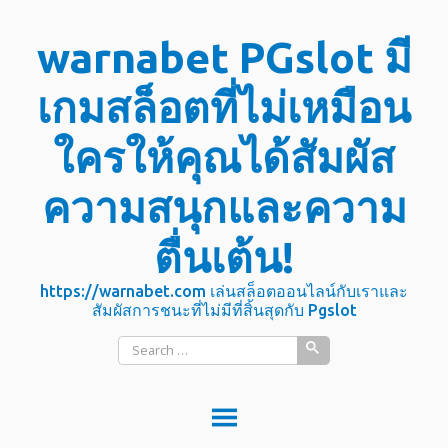
Skip
warnabet PGslot มี
to
content
เกมสล็อตที่ไม่เหมือน
ใครให้คุณได้สัมผัส
ความสนุกและความ
ตื่นเต้น!
https://warnabet.com เล่นสล็อตออนไลน์กับเราและ
สัมผัสการชนะที่ไม่มีที่สิ้นสุดกับ Pgslot
Search
for: