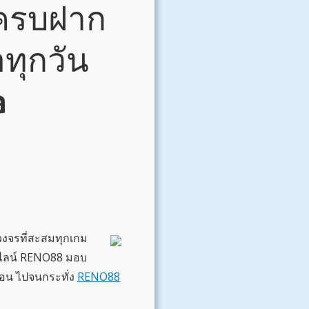
นครบฝาก
ทุกวัน
a
วงจรที่สะสมทุกเกม
อนไลน์ RENO88 มอบ
นตอน ไปจนกระทั่ง
RENO88