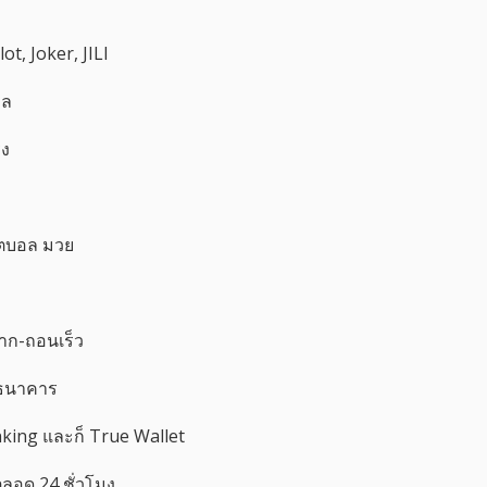
ot, Joker, JILI
หล
ิง
ตบอล มวย
ฝาก-ถอนเร็ว
กธนาคาร
king และก็ True Wallet
ตลอด 24 ชั่วโมง