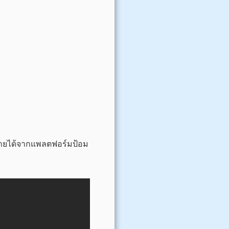
างรายได้จากแพลตฟอร์มป้อม