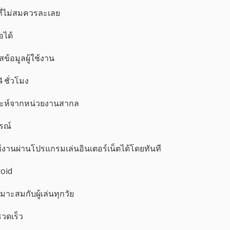
ี่ไม่สมควรละเลย
อได้
สข้อมูลผู้ใช้งาน
ชั่วโมง
าะห์จากหน่วยงานสากล
รณ์
้งานผ่านโปรแกรมเล่นอินเตอร์เน็ตได้โดยทันที
roid
มาะสมกับผู้เล่นทุกวัย
วดเร็ว