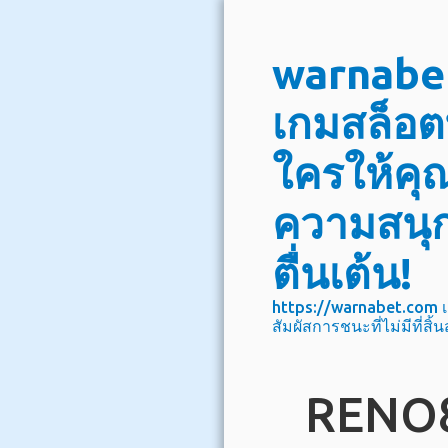
Skip
warnabet
to
content
เกมสล็อตท
ใครให้คุณ
ความสนุ
ตื่นเต้น!
https://warnabet.com เ
สัมผัสการชนะที่ไม่มีที่สิ้
RENO88