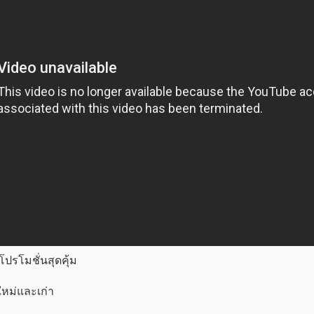
ปรโมชั่นสุดคุ้ม
หม่และเก่า