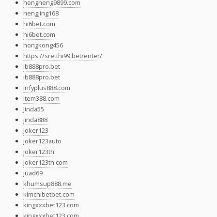
hengheng9899.com
hengjing168
hi6bet.com
hi6bet.com
hongkong456
https://sretthi99.bet/enter/
ib888pro.bet
ib888pro.bet
infyplus888.com
item388.com
Jinda55
jinda888
Joker123
joker123auto
joker123th
Joker123th.com
juad69
khumsup888.me
kimchibetbet.com
kingxxxbet123.com
kingxxxbet123.com