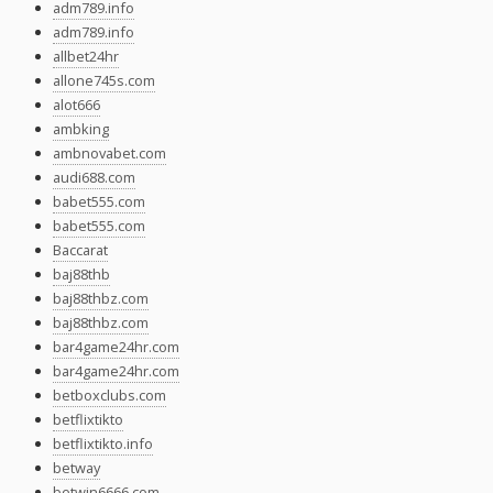
adm789.info
adm789.info
allbet24hr
allone745s.com
alot666
ambking
ambnovabet.com
audi688.com
babet555.com
babet555.com
Baccarat
baj88thb
baj88thbz.com
baj88thbz.com
bar4game24hr.com
bar4game24hr.com
betboxclubs.com
betflixtikto
betflixtikto.info
betway
betwin6666.com