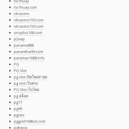
no1huay
no1huay.com
okcasino
okcasino159.com
okcasino159.com
onoplus168.com
p2vvip
panama888
pananthai99.com
paramax1688.info
PG
PG Slot
pg slot เปิดใหม่ล่าสุด
pg slot เว็บตรง
PG Slot เว็บใหม่
pg สล็อต
pg77
pg99
pgceo
pggold168bet.com
pgheng