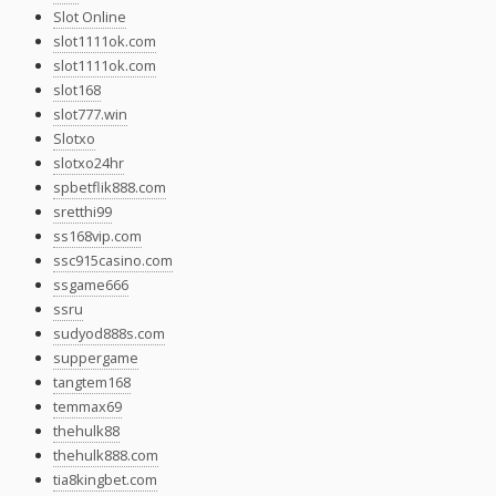
Slot Online
slot1111ok.com
slot1111ok.com
slot168
slot777.win
Slotxo
slotxo24hr
spbetflik888.com
sretthi99
ss168vip.com
ssc915casino.com
ssgame666
ssru
sudyod888s.com
suppergame
tangtem168
temmax69
thehulk88
thehulk888.com
tia8kingbet.com