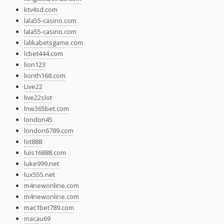
ktv4sd.com
lala55-casino.com
lala55-casino.com
lalikabetsgame.com
lcbet444.com
lion123
lionth168.com
Live22
live22slot
lnw365bet.com
london45
london6789.com
lot888
luis16888.com
luke999.net
lux555.net
m4newonline.com
m4newonline.com
mac1bet789.com
macau69