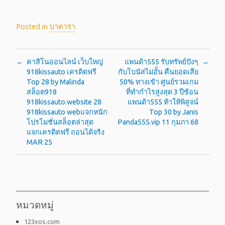
Posted in
บาคาร่า
แนะแนว
คาสิโนออนไลน์ เว็บใหญ่
แพนด้า555 รับทรัพย์ปังๆ
918kissauto เครดิตฟรี
กับโบนัสไม่อั้น คืนยอดเสีย
เรื่อง
Top 28 by Malinda
50% ทางเข้า ศูนย์รวมเกม
สล็อต918
ที่ทำกำไรสูงสุด 3 ปีซ้อน
918kissauto.website 28
แพนด้า555 ท้าให้พิสูจน์
918kissauto webแจกหนัก
Top 30 by Janis
โปรโมชั่นสล็อตล่าสุด
Panda555.vip 11 กุมภา 68
แจกเครดิตฟรี ถอนได้จริง
MAR 25
หมวดหมู่
123xos.com