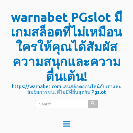
Skip
warnabet PGslot มี
to
content
เกมสล็อตที่ไม่เหมือน
ใครให้คุณได้สัมผัส
ความสนุกและความ
ตื่นเต้น!
https://warnabet.com เล่นสล็อตออนไลน์กับเราและ
สัมผัสการชนะที่ไม่มีที่สิ้นสุดกับ Pgslot
Search
for: