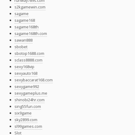
runway789s.com
s2kgamewin.com
sagame
sagame168
sagame168th
sagame168th.com
sawan888
sbobet
sbotop1688.com
sclass8888.com
sexy168vip
sexyauto168
sexybaccarat168.com
sexygame992
sexygameplus.me
shinobi24hr.com
sing55fun.com
six9game
sky2899.com
sl99games.com
Slot