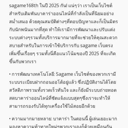
sagame168th ในปี 2025 กัน! แน่ๆว่า เราเป็นเว็บไซต์
สำหรับเดิมพันบาคาร่าออนไลน์ที่กำลังเป็นที่นิยมอย่าง
สม่ำเสมอ ด้วยคุณสมบัติต่างๆที่ตอบปัญหาและก็เป็นมิตร
กับนักพนันมากที่สุด ทำให้เรามีการพัฒนาและปรับแต่ง
ระบบต่างๆรวมทั้งบริการมากมายที่จะช่วยให้คุณสะดวก
สบายสำหรับในการเข้าใช้บริการกับ sagame เว็บตรง
เพิ่มขึ้นเรื่อยๆ รวมทั้งนี่คือแนวโน้มของปี 2025 ที่จะเกิด
ขึ้นกับพวกเรา
• การพัฒนาเทคโนโลยี: Sagame เว็บไซต์ของพวกเรามี
ระบบระเบียบฝากถอนออโต้อยู่แล้ว ซึ่งปฏิบัติงานได้โดย
สวัสดิภาพรวมทั้งรวดเร็วทันใจ และก็ยังมีระบบถ่ายทอด
สดบาคาร่าออนไลน์ที่ชัดแจ้งแบบสุดๆซึ่งเราจะทำให้
สามารถรองรับได้ทุกเครื่องใช้ไม้สอยอีกด้วย
• ความมากมายหลาย: บาคาร่า ในตอนนี้ ผู้เล่นเยอะมาก
มองหาความท้าทายใหม่ๆพวกเราเองก็ด้วยเหมือนกัน