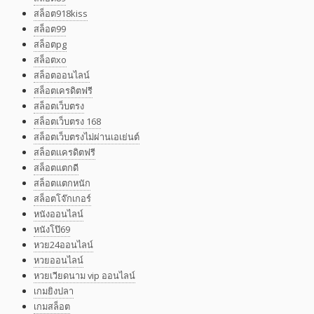
สล็อต918kiss
สล็อต99
สล็อตpg
สล็อตxo
สล็อตออนไลน์
สล็อตเครดิตฟรี
สล็อตเว็บตรง
สล็อตเว็บตรง 168
สล็อตเว็บตรงไม่ผ่านเอเย่นต์
สล็อตเเครดิตฟรี
สล็อตแตกดี
สล็อตแตกหนัก
สล็อตโจ๊กเกอร์
หนังออนไลน์
หนังโป๊69
หวย24ออนไลน์
หวยออนไลน์
หวยเวียดนาม vip ออนไลน์
เกมยิงปลา
เกมสล็อต