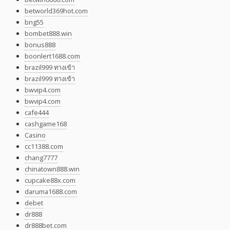
betworld369hot.com
bng55
bombet888.win
bonus888
boonlert1688.com
brazil999 ทางเข้า
brazil999 ทางเข้า
bwvip4.com
bwvip4.com
cafe444
cashgame168
Casino
cc11388.com
chang7777
chinatown888.win
cupcake88x.com
daruma1688.com
debet
dr888
dr888bet.com