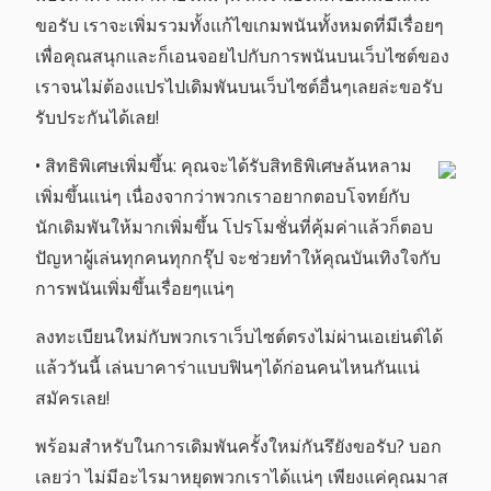
ขอรับ เราจะเพิ่มรวมทั้งแก้ไขเกมพนันทั้งหมดที่มีเรื่อยๆ
เพื่อคุณสนุกและก็เอนจอยไปกับการพนันบนเว็บไซต์ของ
เราจนไม่ต้องแปรไปเดิมพันบนเว็บไซต์อื่นๆเลยล่ะขอรับ
รับประกันได้เลย!
• สิทธิพิเศษเพิ่มขึ้น: คุณจะได้รับสิทธิพิเศษล้นหลาม
เพิ่มขึ้นแน่ๆ เนื่องจากว่าพวกเราอยากตอบโจทย์กับ
นักเดิมพันให้มากเพิ่มขึ้น โปรโมชั่นที่คุ้มค่าแล้วก็ตอบ
ปัญหาผู้เล่นทุกคนทุกกรุ๊ป จะช่วยทำให้คุณบันเทิงใจกับ
การพนันเพิ่มขึ้นเรื่อยๆแน่ๆ
ลงทะเบียนใหม่กับพวกเราเว็บไซต์ตรงไม่ผ่านเอเย่นต์ได้
แล้ววันนี้ เล่นบาคาร่าแบบฟินๆได้ก่อนคนไหนกันแน่
สมัครเลย!
พร้อมสำหรับในการเดิมพันครั้งใหม่กันรึยังขอรับ? บอก
เลยว่า ไม่มีอะไรมาหยุดพวกเราได้แน่ๆ เพียงแค่คุณมาส