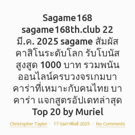
Sagame168
sagame168th.club 22
มี.ค. 2025 sagame สัมผัส
คาสิโนระดับโลก รับโบนัส
สูงสูด 1000 บาท รวมพนัน
ออนไลน์ครบวงจรเกมบา
คาร่าที่เหมาะกับคนไทย บา
คาร่า แจกสูตรอัปเดทล่าสุด
Top 20 by Muriel
Christopher Taylor
·
17 กุมภาพันธ์ 2025
·
No Comments