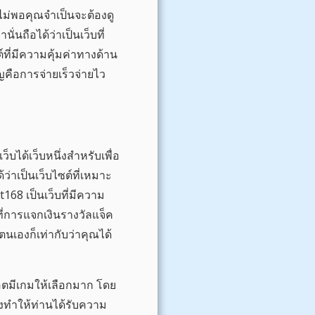
วไม่พอคุณจำเป็นจะต้องดู
ั่นถือได้ว่าเป็นเว็บที่
ี่มีความคุ้มค่าทางด้าน
คัญคือการจ่ายเร็วจ่ายไว
ว็บได้เว็บหนึ่งสำหรับเพื่อ
ว่าเป็นเว็บไซต์ที่เหมาะ
t168 เป็นเว็บที่มีความ
ำที่การแจกเงินรางวัลแจ็ค
บตนเองก็เท่ากับว่าคุณได้
็อตมีเกมให้เลือกมาก โดย
ิ่งทำให้ท่านได้รับความ