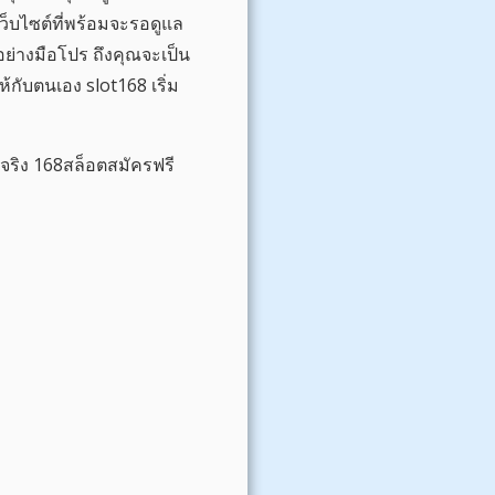
ว็บไซต์ที่พร้อมจะรอดูแล
อย่างมือโปร ถึงคุณจะเป็น
ห้กับตนเอง slot168 เริ่ม
าจริง 168สล็อตสมัครฟรี