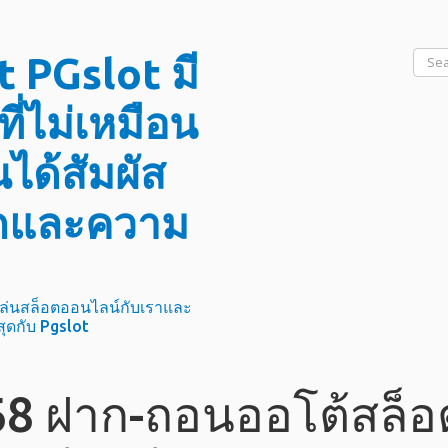
Searc
 PGslot มี
for:
ี่ไม่เหมือน
ได้สัมผัส
กและความ
ล่นสล็อตออนไลน์กับเราและ
นสุดกับ Pgslot
68 ฝาก-ถอนออโต้สล็อ