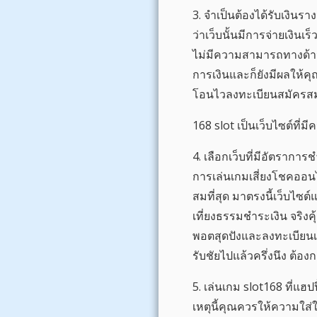
3. จำเป็นต้องได้รับเงินร
ว่าเว็บนั้นมีการจ่ายเงินเร
ไม่มีความสามารถทางด้าน
การเงินและก็ยังมีผลให้คุณ
โอนไวลงทะเบียนสมัครสมาช
168 slot เป็นเว็บไซต์ที่
4. เลือกเว็บที่มีอัตราการช
การเล่นเกมเสี่ยงโชคออนไล
สมที่สุด มาตรงนี้เว็บไซต์
เที่ยงธรรมชำระเงิน จริงคุ
พอตสุดปังและลงทะเบียนเป็น
รับชัยไปแล้วครึ่งนึง ต้อง
5. เล่นเกม slot168 ที่แ
เหตุนี้คุณควรให้ความใส่ใ