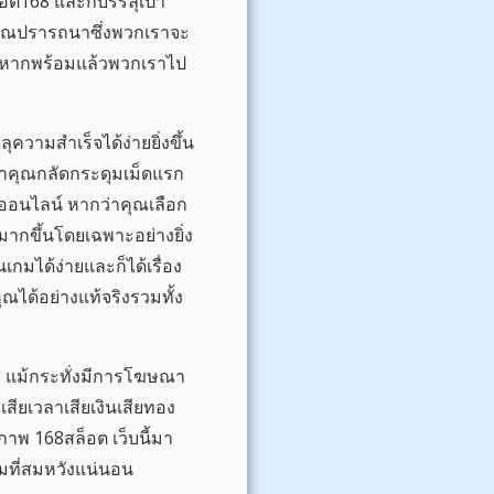
็อต168 และก็บรรลุเป้า
ี่คุณปรารถนาซึ่งพวกเราจะ
านหากพร้อมแล้วพวกเราไป
ลุความสำเร็จได้ง่ายยิ่งขึ้น
ว่าคุณกลัดกระดุมเม็ดแรก
อตออนไลน์ หากว่าคุณเลือก
มมากขึ้นโดยเฉพาะอย่างยิ่ง
กมได้ง่ายและก็ได้เรื่อง
ุณได้อย่างแท้จริงรวมทั้ง
้าย แม้กระทั่งมีการโฆษณา
สียเวลาเสียเงินเสียทอง
ภาพ 168สล็อต เว็บนี้มา
กมที่สมหวังแน่นอน