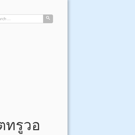
h
ตทรูวอ