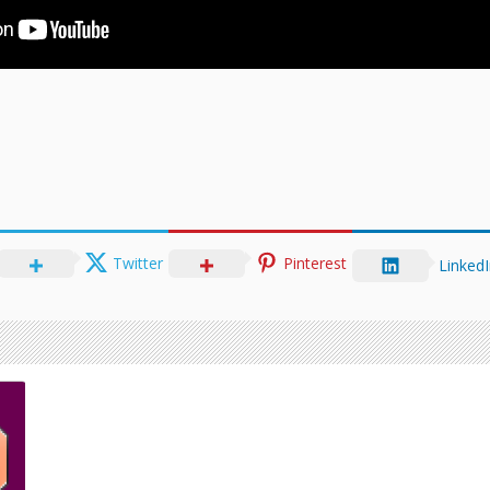
Twitter
Pinterest
Linked