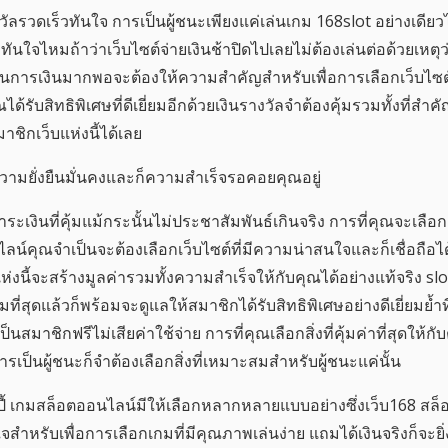
างวัลรวดเร็วทันใจ การเป็นผู้ชนะเพียงแค่เล่นเกม 168slot อย่างเดีย
็วทันใจไหมถ้าว่าเว็บไซต์จ่ายเงินช้าปิดไปเลยไม่ต้องเล่นต่อด้วยเหตุว่าน
การเงินมากพอจะต้องให้ความสำคัญสำหรับเพื่อการเลือกเว็บไซต์ท
ได้รับสิทธิพิเศษที่ดีเยี่ยมอีกด้วยเงินรางวัลจำต้องคุ้มรวมทั้งที่สำ
ิกเว็บแห่งนี้ได้เลย
มีความยั่งยืนมั่นคงและก็ความสำเร็จรอคอยคุณอยู่
ำระเงินที่คุ้มแม้กระนั้นไม่ประชาสัมพันธ์เกินจริง การที่คุณจะเลือกเ
น์คุณจำเป็นจะต้องเลือกเว็บไซต์ที่มีความน่าสนใจและก็เชื่อถือได้
แห่งนี้จะสร้างมูลค่ารวมทั้งความสำเร็จให้กับคุณได้อย่างแท้จริง slo
้มที่สุดแล้วก็พร้อมจะดูแลให้สมาชิกได้รับสิทธิพิเศษอย่างดีเยี่ยมย้
สมาชิกฟรีไม่เสียค่าใช้จ่าย การที่คุณเลือกสิ่งที่คุ้มค่าที่สุดให้กั
การเป็นผู้ชนะก็จำต้องเลือกสิ่งที่เหมาะสมสำหรับผู้ชนะแค่นั้น
ฮปปี้ เกมสล็อตออนไลน์มีให้เลือกหลากหลายแบบอย่างซึ่งเว็บ168 สล
จสำหรับเพื่อการเลือกเกมที่มีคุณภาพเล่นง่าย แถมได้เงินจริงก็จะย