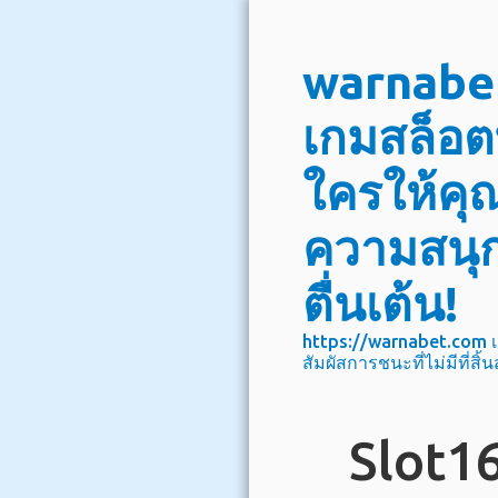
Skip
warnabet
to
content
เกมสล็อตท
ใครให้คุณ
ความสนุ
ตื่นเต้น!
https://warnabet.com เ
สัมผัสการชนะที่ไม่มีที่สิ้
Slot1