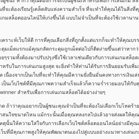
งผู้ชนะ หากว่าคุณต้องการจะเป็นผู้ชนะสำหรับเพื่อการเล่นเกม สล
ี่จะต้องเรียนรู้เคล็ดลับแห่งความสำเร็จ ที่จะทำให้คุณได้ในสิ่งท
เกมสล็อตออนไลน์ให้เก่งขึ้นได้ แบบไม่จำเป็นที่จะต้องใช้เวลาน
เคราะห์เว็บให้ดี การที่คุณเลือกสิ่งที่ถูกตั้งแต่แรกก็จะทำให้คุณบรร
ุมเม็ดแรกแม้คุณกลัดกระดุมถูกเม็ดต่อไปก็ติดง่ายขึ้นแต่ว่าหาก
ื่อยๆรวมทั้งต้องมาปรับปรุงซึ่งใช้เวลาเช่นเดียวกับการเล่นเกมสล็
สำหรับในการเล่นเกมสูงสุด จะยิ่งทำให้ท่านได้รับการยินยอมรับเพิ่
ื่องจากเป็นเว็บที่จะทำให้คุณมีความยั่งยืนมั่นคงทางการเงินเล่นเ
็อต เป็นเว็บไซต์ที่มีคุณภาพความสำเร็จแล้วก็ความร่ำรวยมอบให้กับค
e winner สำหรับเพื่อการเล่นเกมสล็อตได้อย่างง่ายๆ
็ดขาด ถ้าว่าคุณอยากเป็นผู้ชนะคุณจำเป็นที่จะต้องไม่เลือกเว็บโหดร
่น่าสนใจขนาดไหน แม้กระนั้นเมื่อคุณหลงกลไปแล้วอาจส่งผลให้คุณเ
เหตุนั้นให้ความใส่ใจกับการเลือกเว็บไซต์สล็อตออนไลน์อย่างมีคุณ
็นเว็บที่มีคุณภาพสูงให้คุณพัฒนาตนเองไปสู่แบบอย่างแนวทางเล่นเ