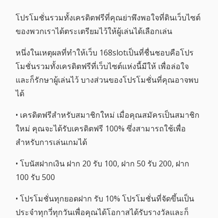
โปรโมชั่นรวมทั้งเครดิตฟรีที่คุณย่าพึงพอใจที่ดินเว็บไซต์
ของพวกเราได้ตระเตรียมไว้ให้ผู้เล่นได้เลือกเล่น
หนึ่งในเหตุผลที่ทำให้เว็บ 168slotเป็นที่ชื่นชอบคือโปร
โมชั่นรวมทั้งเครดิตฟรีที่เว็บไซต์แห่งนี้มีให้ เพื่อล่อใจ
และก็รักษาผู้เล่นไว้ บางส่วนของโปรโมชั่นที่คุณอาจพบ
ได้
• เครดิตฟรีสำหรับสมาชิกใหม่ เมื่อคุณสมัครเป็นสมาชิก
ใหม่ คุณจะได้รับเครดิตฟรี 100% ซึ่งสามารถใช้เพื่อ
สำหรับการเล่นเกมได้
• โบนัสฝากเงิน ฝาก 20 รับ 100, ฝาก 50 รับ 200, ฝาก
100 รับ 500
• โปรโมชั่นทุกยอดฝาก รับ 10% โปรโมชั่นที่จัดขึ้นเป็น
ประจำทุกวี่ทุกวันเพื่อคุณได้โอกาสได้รับรางวัลและก็