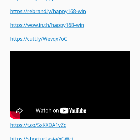
https://rebrand.ly/happy168-win
https://wow.in.th/happy168-win
https://cutt.ly/Wevqx7oC
https://t.co/5xKXDA1vZc
https://shorturl.asia/xGWcj