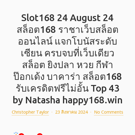
Slot168 24 August 24
สล็อต168 ราชาเว็บสล็อต
ออนไลน์ แจกโบนัสระดับ
เซียน ครบจบที่เว็บเดียว
สล็อต ยิงปลา หวย กีฬา
ป๊อกเด้ง บาคาร่า สล็อต168
รับเครดิตฟรีไม่อั้น Top 43
by Natasha happy168.win
Christopher Taylor
·
23 สิงหาคม 2024
·
No Comments