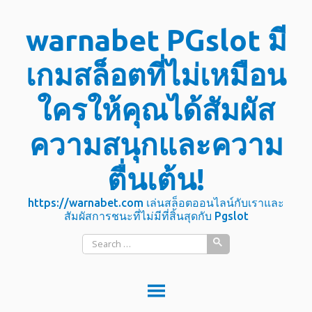
Skip
warnabet PGslot มี
to
content
เกมสล็อตที่ไม่เหมือน
ใครให้คุณได้สัมผัส
ความสนุกและความ
ตื่นเต้น!
https://warnabet.com เล่นสล็อตออนไลน์กับเราและ
สัมผัสการชนะที่ไม่มีที่สิ้นสุดกับ Pgslot
Search
for: