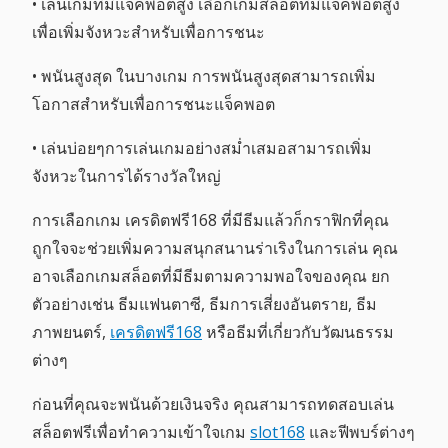
• เล่นเกมที่มีแจ็คพอตสูง เลือกเกมสล็อตที่มีแจ็คพอตสูง
เพื่อเพิ่มจังหวะสำหรับเพื่อการชนะ
• พนันสูงสุด ในบางเกม การพนันสูงสุดสามารถเพิ่ม
โอกาสสำหรับเพื่อการชนะแจ็คพอต
• เล่นบ่อยๆการเล่นเกมอย่างสม่ำเสมอสามารถเพิ่ม
จังหวะในการได้รางวัลใหญ่
การเลือกเกม เครดิตฟรี168 ที่มีธีมแล้วก็กราฟิกที่คุณ
ถูกใจจะช่วยเพิ่มความสนุกสนานร่าเริงในการเล่น คุณ
อาจเลือกเกมสล็อตที่มีธีมตามความพอใจของคุณ ยก
ตัวอย่างเช่น ธีมแฟนตาซี, ธีมการเสี่ยงอันตราย, ธีม
ภาพยนตร์,
เครดิตฟรี168
หรือธีมที่เกี่ยวกับวัฒนธรรม
ต่างๆ
ก่อนที่คุณจะพนันด้วยเงินจริง คุณสามารถทดสอบเล่น
สล็อตฟรีเพื่อทำความเข้าใจเกม
slot168
และฟีพบร์ต่างๆ