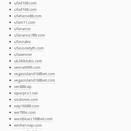
ufad168.com
ufad168.com
ufaheno88.com
ufam11.com
ufanance
ufanance789.com
ufasnake
ufasocietyth.com
ufawinner
uk369clubs.com
veera6999.com
vegasisland168bet.com
vegasisland168bet.com
ver888.vip
viperpro1.net
visdomm.com
vvip16688.com
we789s.com
westbluez168bet.com
winherovip.com