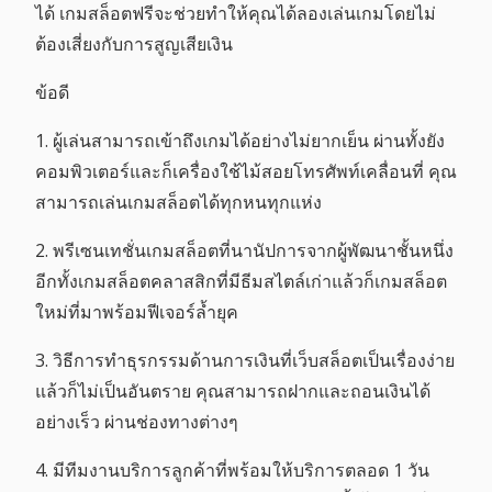
ได้ เกมสล็อตฟรีจะช่วยทำให้คุณได้ลองเล่นเกมโดยไม่
ต้องเสี่ยงกับการสูญเสียเงิน
ข้อดี
1. ผู้เล่นสามารถเข้าถึงเกมได้อย่างไม่ยากเย็น ผ่านทั้งยัง
คอมพิวเตอร์และก็เครื่องใช้ไม้สอยโทรศัพท์เคลื่อนที่ คุณ
สามารถเล่นเกมสล็อตได้ทุกหนทุกแห่ง
2. พรีเซนเทชั่นเกมสล็อตที่นานัปการจากผู้พัฒนาชั้นหนึ่ง
อีกทั้งเกมสล็อตคลาสสิกที่มีธีมสไตล์เก่าแล้วก็เกมสล็อต
ใหม่ที่มาพร้อมฟีเจอร์ล้ำยุค
3. วิธีการทำธุรกรรมด้านการเงินที่เว็บสล็อตเป็นเรื่องง่าย
แล้วก็ไม่เป็นอันตราย คุณสามารถฝากและถอนเงินได้
อย่างเร็ว ผ่านช่องทางต่างๆ
4. มีทีมงานบริการลูกค้าที่พร้อมให้บริการตลอด 1 วัน