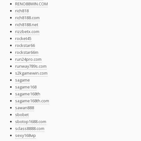
RENO88WIN.COM
rich818
rich8188.com
rich8188.net
rizzbetx.com
rocket45
rockstar66
rockstar66m
run24pro.com
runway789s.com
s2kgamewin.com
sagame
sagame168
sagame168th
sagame168th.com
sawan888
sbobet
sbotop1688.com
sclass8888.com
sexy168vip