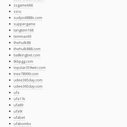
ssgame666
ssru
sudyod888s.com
suppergame
tangtem168
temmax69
thehulk88
thehulk888.com
tia8kingbet.com
tkbpgg.com
topstar359win.com
tree78999.com
udee365day.com
udee365day.com
ufa
ufa11k
ufa89
ufa9r
ufabet
ufabombx