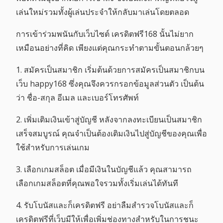
เล่นใหม่รวมทั้งผู้เล่นประจำให้กลับมาเล่นโดยตลอด
การเข้าร่วมพนันกับเว็บไซต์ เครดิตฟรี168 นั้นไม่ยาก
เหมือนอย่างที่คิด เพียงแต่คุณกระทำตามขั้นตอนกล้วยๆ
1. สมัครเป็นสมาชิก เริ่มต้นด้วยการสมัครเป็นสมาชิกบน
เว็บ happy168 ซึ่งคุณจึงควรกรอกข้อมูลส่วนตัว เป็นต้น
ว่า ชื่อ-สกุล อีเมล และเบอร์โทรศัพท์
2. เพิ่มเติมเงินเข้าสู่บัญชี หลังจากลงทะเบียนเป็นสมาชิก
เสร็จสมบูรณ์ คุณจำเป็นต้องเติมเงินไปสู่บัญชีของคุณเพื่อ
ใช้สำหรับการเล่นเกม
3. เลือกเกมสล็อต เมื่อมีเงินในบัญชีแล้ว คุณสามารถ
เลือกเกมสล็อตที่คุณพอใจรวมทั้งเริ่มเล่นได้ทันที
4. รับโบนัสและก็เครดิตฟรี อย่าลืมสำรวจโบนัสและก็
เครดิตฟรีที่เว็บมีให้เพื่อเพิ่มช่องทางสำหรับในการชนะ