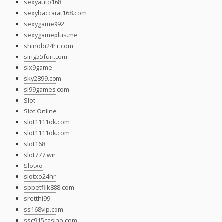
sexyauto168
sexybaccarat168.com
sexygame992
sexygameplus.me
shinobi24hr.com
sing55fun.com
six9game
sky2899.com
sl99games.com
Slot
Slot Online
slot1111ok.com
slot1111ok.com
slot168
slot777.win
Slotxo
slotxo24hr
spbetflik888.com
sretthi99
ss168vip.com
ssc915casino.com