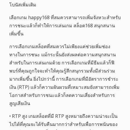
โบนัสเพิ่มเติม
เลือกเกม happy168 ที่สมควรสามารถเพิ่มจังหวะสำหรับ
การชนะแล้วก็ทำให้การเล่นเกม สล็อต168 สนุกสนาน
เพิ่มขึ้น
การเลือกเกมสล็อตที่สมควรไม่เพียงแค่ช่วยเพิ่มช่อง
ทางในการชนะ แม้กระนั้นยังส่งผลต่อความสนุกสนาน
สำหรับในการเล่นเกมด้วย การเลือกเกมที่มีธีมแล้วก็ฟี
พบร์ที่คุณถูกใจจะทำให้คุณรู้สึกสนุกรวมทั้งมีส่วนร่วม
มากเพิ่มขึ้น ยิ่งไปกว่านี้ การเลือกเกมที่มีอัตราการชำระ
เงิน (RTP) แล้วก็ความผันผวนที่เหมาะสมยังสามารถเพิ่ม
โอกาสสำหรับการชนะแล้วก็ลดความเสี่ยงสำหรับการ
สูญเสียเงิน
• RTP สูง เกมสล็อตที่มี RTP สูงหมายถึงความน่าจะเป็น
ไปได้ที่คุณจะได้รับคืนมากกว่าสำหรับเพื่อการพนันของ