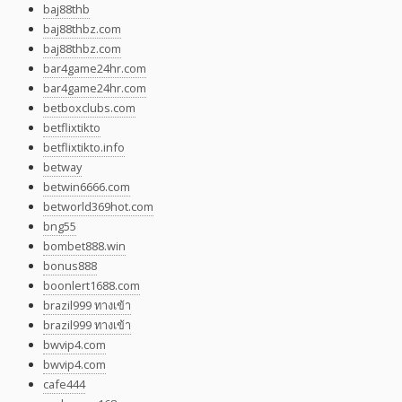
baj88thb
baj88thbz.com
baj88thbz.com
bar4game24hr.com
bar4game24hr.com
betboxclubs.com
betflixtikto
betflixtikto.info
betway
betwin6666.com
betworld369hot.com
bng55
bombet888.win
bonus888
boonlert1688.com
brazil999 ทางเข้า
brazil999 ทางเข้า
bwvip4.com
bwvip4.com
cafe444