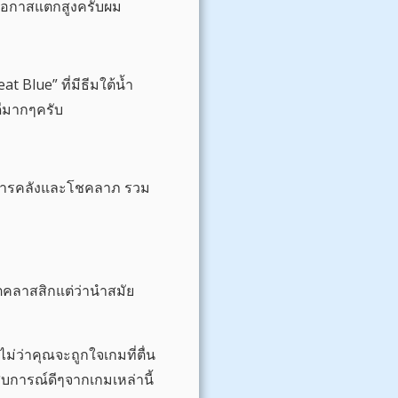
็มีโอกาสแตกสูงครับผม
at Blue” ที่มีธีมใต้น้ำ
ดีมากๆครับ
ธีมการคลังและโชคลาภ รวม
็อตคลาสสิกแต่ว่านำสมัย
ไม่ว่าคุณจะถูกใจเกมที่ตื่น
สบการณ์ดีๆจากเกมเหล่านี้