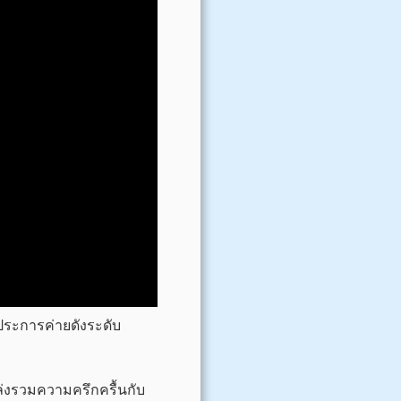
ประการค่ายดังระดับ
่งรวมความครึกครื้นกับ