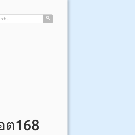
h
็อต168