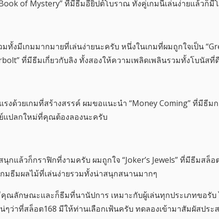
ok of Mystery” ที่มีธีมอียิปต์โบราณ ทั้งคู่เกมนี้เล่นง่ายแล้วก
ยรวมทั้งมีเกมมากมายที่เล่นง่ายนะครับ หนึ่งในเกมที่ผมถูกใจเป็น “Gre
t” ที่มีธีมเกี่ยวกับลิง ทั้งสองให้ความเพลิดเพลินรวมทั้งโบนัสที่
ังมาแรงด้วยเกมที่สร้างสรรค์ ผมขอแนะนำ “Money Coming” ที่มี
เพลย์แปลกใหม่ที่คุณต้องลองนะครับ
ามสนุกแล้วก็กราฟิกที่งามครับ ผมถูกใจ “Joker’s Jewels” ที่มีธีมสล
็นเกมธีมผลไม้ที่เล่นง่ายรวมทั้งน่าสนุกสนานมากๆ
มที่มีคุณลักษณะและก็ธีมที่นานัปการ เหมาะกับผู้เล่นทุกประเภทขอรับ 
น่ๆว่าที่สล็อต168 มีให้ท่านเลือกเฟ้นครับ ทดลองเข้ามาสัมผัสประ