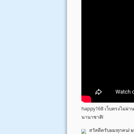
happy168 เว็บตรงไม่ผ่า
นานาชาติ!
สวัสดีครับผมทุกคน! 