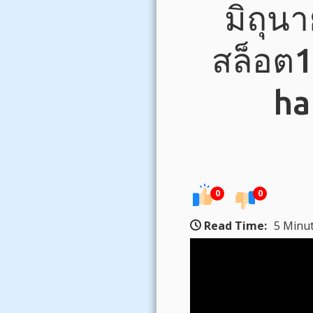
มิถุน
สล็อต1
ha
0
0
Read Time:
5 Minut