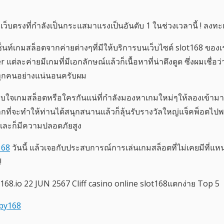
ว็บตรงที่กำลังเป็นกระแสมาแรงเป็นอันดับ 1 ในช่วงเวลานี้ ! ลงทะเ
ซ็นท์เกมสล็อตจากค่ายต่างๆที่มีให้บริการบนเว็บไซต์ slot168 ของเร
er แต่ละค่ายมีเกมที่มีเอกลักษณ์แล้วก็เนื้อหาที่น่าดึงดูด ซึ่งผมเชื่
ุกคนอย่างแน่นอนครับผม
บใจเกมสล็อตหรือใครกันแน่ที่กำลังมองหาเกมใหม่ๆให้ลองเข้ามา
กที่จะทำให้ท่านได้สนุกสนานแล้วก็ลุ้นรับรางวัลใหญ่แจ็คพ็อตไป
จและก็มีความปลอดภัยสูง
168
วันนี้ แล้วเจอกับประสบการณ์การเล่นเกมสล็อตที่ไม่เคยมีที่แห
!
8.io 22 JUN 2567 Cliff casino online slot168แตกง่าย Top 5
py168