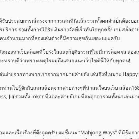
่ได้รับประสบการณ์ตรงจากการเล่นที่นี่แล้ว รวมทั้งผมจำเป็นต้องบ
ิการ รวมทั้งการได้รับเงินรางวัลที่เร็วทันใจทุกครั้ง เกมสล็อต16
ผู้คนจำนวนมากที่ลองเล่นต่างก็มีความสุขกันเยอะแยะครับ
งมองหาเว็บสล็อตที่โปร่งใสและก็ยุติธรรมที่ไม่มีการล็อคผล ลองเ
ะทราบดีว่าเพราะเหตุไรผมถึงเสนอแนะเว็บไซต์นี้ให้กับทุกคน!
นง่ายจากทางพวกเราจากมากมายค่ายดัง เล่นถึงที่เหมาะ Happy1
ทุกท่านไปรู้จักกับเกมสล็อตจากค่ายต่างๆที่น่าสนใจบนเว็บ สล็อต1
ss, Jili รวมทั้ง Joker ที่แต่ละค่ายมีเกมที่สะดุดตารวมทั้งน่าเล่
ดงามและเนื้อเรื่องที่ดึงดูดครับ ผมชี้แนะ “Mahjong Ways” ที่มีธ