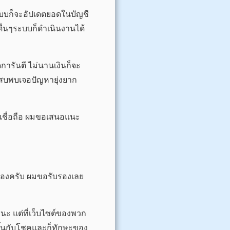
บบก็จะอัปเดตยอดในบัญชี
ดื่นๆระบบก็ดำเนินงานได้
การันตี ไม่นานเงินก็จะ
ะสบพบเจอปัญหายุ่งยาก
าเชื่อถือ ผมขอเสนอแนะ
ี่เองครับ ผมขอรับรองเลย
นะ แต่ที่เว็บไซต์ของพวก
นขึ้นกับโชคและก็ทักษะของ