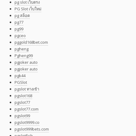
pg slot เว็บตรง
PG Slot เว็บใหม่
pg สล็อต
pg77
pg99
pgceo
pggold168bet.com
pgheng
Pgheng99
pgjoker auto
pgjoker auto
pgk44
PGSlot
pgslot ทางเข้า
pgslot168
pgslot77
pgslot77.com
pgslot99
pgslot9999.co
pgslot999bets.com
pgslotfish