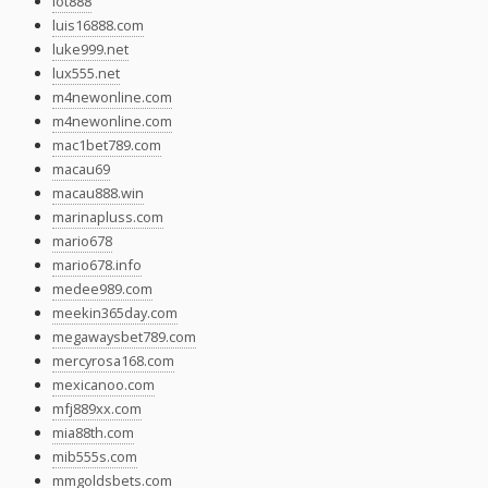
lot888
luis16888.com
luke999.net
lux555.net
m4newonline.com
m4newonline.com
mac1bet789.com
macau69
macau888.win
marinapluss.com
mario678
mario678.info
medee989.com
meekin365day.com
megawaysbet789.com
mercyrosa168.com
mexicanoo.com
mfj889xx.com
mia88th.com
mib555s.com
mmgoldsbets.com