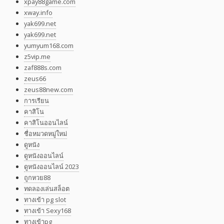
xpay88game.com
xway.info
yak699.net
yak699.net
yumyum168.com
z5vip.me
zaf888s.com
zeus66
zeus88new.com
การเรียน
คาสิโน
คาสิโนออนไลน์
ชื่อหมวดหมู่ใหม่
ดูหนัง
ดูหนังออนไลน์
ดูหนังออนไลน์ 2023
ถูกหวย88
ทดลองเล่นสล็อต
ทางเข้า pg slot
ทางเข้า Sexy168
ทางเข้าpg