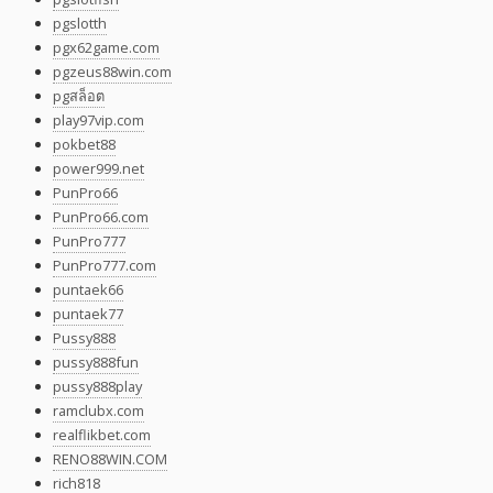
pgslotth
pgx62game.com
pgzeus88win.com
pgสล็อต
play97vip.com
pokbet88
power999.net
PunPro66
PunPro66.com
PunPro777
PunPro777.com
puntaek66
puntaek77
Pussy888
pussy888fun
pussy888play
ramclubx.com
realflikbet.com
RENO88WIN.COM
rich818