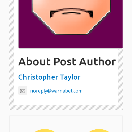
About Post Author
Christopher Taylor
noreply@warnabet.com