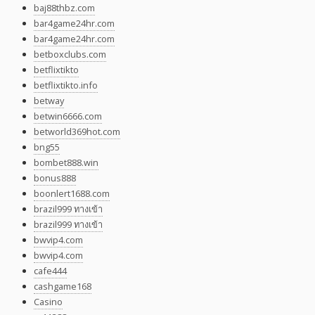
baj88thbz.com
bar4game24hr.com
bar4game24hr.com
betboxclubs.com
betflixtikto
betflixtikto.info
betway
betwin6666.com
betworld369hot.com
bng55
bombet888.win
bonus888
boonlert1688.com
brazil999 ทางเข้า
brazil999 ทางเข้า
bwvip4.com
bwvip4.com
cafe444
cashgame168
Casino