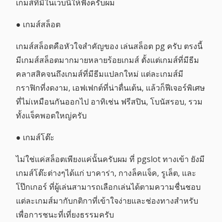
เกมส์ที่มีในเว็บนี้ให้ฟังครับผม
● เกมส์สล็อต
เกมส์สล็อตคือหัวใจสำคัญของ เล่นสล็อต pg ครับ ตรงนี้
มีเกมส์สล็อตมากมายหลายร้อยเกมส์ ตั้งแต่เกมส์ที่มีธีม
คลาสสิคจนถึงเกมส์ที่มีธีมแปลกใหม่ แต่ละเกมส์มี
กราฟิกที่งดงาม, เอฟเฟกต์ที่น่าตื่นเต้น, แล้วก็ฟีเจอร์พิเศษ
ที่ไม่เหมือนกันออกไป อาทิเช่น ฟรีสปิน, โบนัสรอบ, รวม
ทั้งแจ็คพอตใหญ่ครับ
● เกมส์โต๊ะ
ไม่ใช่แค่สล็อตเพียงแค่นั้นครับผม ที่ pgslot ทางเข้า ยังมี
เกมส์โต๊ะต่างๆได้แก่ บาคาร่า, กางล็คแจ็ค, รูเล็ต, และ
โป๊กเกอร์ ที่ผู้เล่นสามารถเลือกเล่นได้ตามความชื่นชอบ
แต่ละเกมส์มากับกติกาที่เข้าใจง่ายและช่องทางสำหรับ
เพื่อการชนะที่เที่ยงธรรมครับ