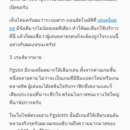
เปิดขอรับ
เห็นไหมครับผมว่าระบบฝาก-ถอนอัตโนมัติที่
เล่นสล็อต
pg
มีข้อดีมากไม่น้อยเลยทีเดียว ทำให้ผมเลือกใช้บริการ
ที่นี่ แล้วก็ผมเชื่อว่าผู้เล่นหลายๆคนก็จะต้องถูกใจระบบนี้
อย่างกับผมแน่ๆนะครับ!
3. เกมส์มากมาย
Pgslot มีเกมสล็อตมากให้เลือกเล่น ทั้งจากค่ายเกมชั้น
หนึ่งหลายค่าย ไม่ว่าจะเป็นเกมที่มีธีมแปลกใหม่หรือเกม
คลาสสิค ผู้เล่นจะได้เพลินใจกับกราฟิกที่งดงามและก็
เสียงประกอบที่น่าระทึกใจ พร้อมโอกาสชนะรางวัลใหญ่
ที่นานัปการครับ
ในเว็บไซต์ตรงอย่าง Pgslotth นั้นมีเกมส์ให้เลือกเล่นล้น
หลามจริงๆครับผม ผมขออธิบายถึงความมากมายของ