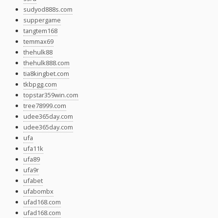
sudyod888s.com
suppergame
tangtem168
temmax69
thehulk88
thehulk888.com
tia8kingbet.com
tkbpgg.com
topstar359win.com
tree78999.com
udee365day.com
udee365day.com
ufa
ufa11k
ufa89
ufa9r
ufabet
ufabombx
ufad168.com
ufad168.com