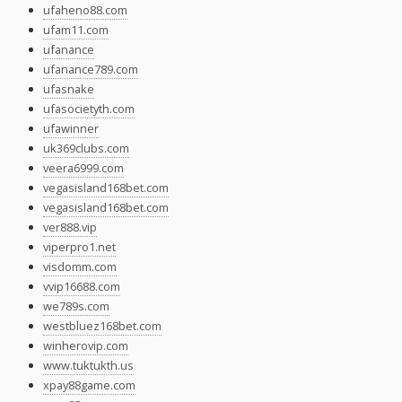
ufaheno88.com
ufam11.com
ufanance
ufanance789.com
ufasnake
ufasocietyth.com
ufawinner
uk369clubs.com
veera6999.com
vegasisland168bet.com
vegasisland168bet.com
ver888.vip
viperpro1.net
visdomm.com
vvip16688.com
we789s.com
westbluez168bet.com
winherovip.com
www.tuktukth.us
xpay88game.com