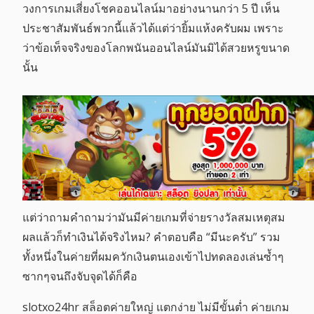
วงการเกมเสี่ยงโชคออนไลน์มาอย่างนานกว่า 5 ปี เห็น
ประชาสัมพันธ์พวกนี้แล้วได้แต่ว่ายิ้มแห้งครับผม เพราะ
ว่าข้อเท็จจริงของโลกพนันออนไลน์มันมิได้สวยหรูขนาด
นั้น
แต่ว่าถามคำถามว่ามันมีค่ายเกมที่จ่ายรางวัลสมเหตุสม
ผลแล้วก็ทำเงินได้จริงไหม? คำตอบคือ “มีนะครับ” รวม
ทั้งหนึ่งในค่ายที่ผมควักเงินตนเองเข้าไปทดลองเล่นซ้ำๆ
ซากๆจนถึงจับจุดได้ก็คือ
slotxo24hr สล็อตค่ายใหญ่ แตกง่าย ไม่มีขั้นต่ำ ค่ายเกม