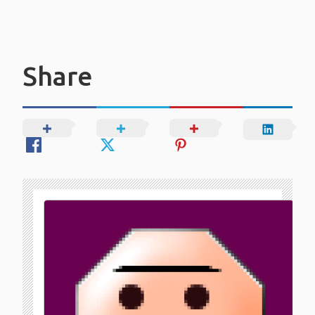
Share