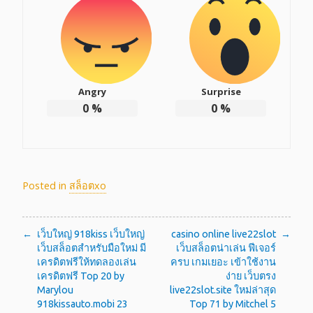
Angry
Surprise
0
%
0
%
Posted in
สล็อตxo
แนะแนว
เว็บใหญ่ 918kiss เว็บใหญ่
casino online live22slot
เว็บสล็อตสำหรับมือใหม่ มี
เว็บสล็อตน่าเล่น ฟีเจอร์
เรื่อง
เครดิตฟรีให้ทดลองเล่น
ครบ เกมเยอะ เข้าใช้งาน
เครดิตฟรี Top 20 by
ง่าย เว็บตรง
Marylou
live22slot.site ใหม่ล่าสุด
918kissauto.mobi 23
Top 71 by Mitchel 5