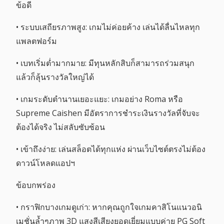
ข้อดี
• ระบบเสถียรภาพสูง: เกมไม่ค่อยค้าง เล่นได้ลื่นไหลทุก
แพลตฟอร์ม
• เบทเริ่มต่ำมากมาย: มีทุนหลักสิบก็สามารถร่วมสนุก
แล้วก็ลุ้นรางวัลใหญ่ได้
• เกมระดับตำนานเยอะแยะ: เกมอย่าง Roma หรือ
Supreme Caishen มีอัตราการชำระเงินรางวัลที่จับจะ
ต้องได้จริง ไม่สลับซับซ้อน
• เข้าถึงง่าย: เล่นสล็อตได้ทุกแห่ง ผ่านเว็บไซต์ตรงไม่ต้อง
ดาวน์โหลดแอปฯ
ข้อบกพร่อง
• กราฟิกบางเกมดูเก่า: หากคุณถูกใจเกมคาสิโนแนวอนิ
เมชั่นล้ำๆภาพ 3D แสงสีเสียงยอดเยี่ยมแบบค่าย PG Soft