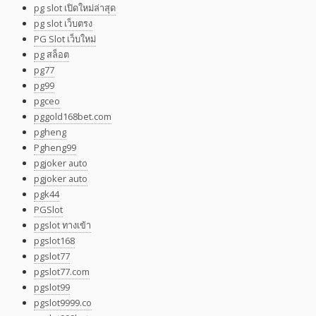
pg slot เปิดใหม่ล่าสุด
pg slot เว็บตรง
PG Slot เว็บใหม่
pg สล็อต
pg77
pg99
pgceo
pggold168bet.com
pgheng
Pgheng99
pgjoker auto
pgjoker auto
pgk44
PGSlot
pgslot ทางเข้า
pgslot168
pgslot77
pgslot77.com
pgslot99
pgslot9999.co