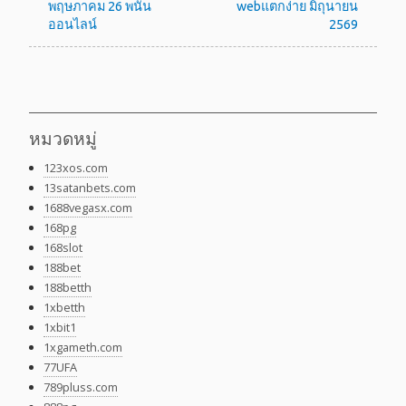
พฤษภาคม 26 พนัน
webแตกง่าย มิถุนายน
ออนไลน์
2569
หมวดหมู่
123xos.com
13satanbets.com
1688vegasx.com
168pg
168slot
188bet
188betth
1xbetth
1xbit1
1xgameth.com
77UFA
789pluss.com