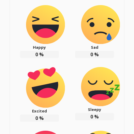
Happy
Sad
0
%
0
%
Sleepy
Excited
0
%
0
%