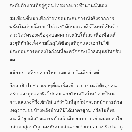
ระดับตำนานที่อยู่คู่คนไทยมาอย่างช้านานนั่นเอง
ผมเขียนขึ้นมาเพื่อถ่ายทอดประสบการณ์จริงจากการ
พนันในค่ายนี้แบบ “ไม่อวย” ดีก็บอกว่าดี ที่ไหนที่เป็นข้อ
ควรไตร่ตรองหรือจุดบอดผมก็จะสับให้เละ เพื่อเพื่อนพ้
องๆที่กำลังเล็งค่ายนี้อยู่ได้ข้อมูลที่ถูกและเอาไปใช้
ประกอบการตกลงใจก่อนที่จะควักกระเป๋าลงทุนจริงครับ
ผม
สล็อตxo สล็อตค่ายใหญ่ แตกง่าย ไม่มีอย่างต่ำ
ย้อนกลับไปช่วงแรกๆที่ผมเริ่มเข้าวงการ ผมก็ดังทุกคน
ครับ ลองถูกลองผิดไปบ่อย ค่ายไหนเปิดใหม่ ค่ายไหน
กระแสแรงก็วิ่งเข้าใส่ แต่ว่าในที่สุดก็มักจะตกม้าตายด้วย
เหตุว่าระบบข้างหลังบ้านที่มิได้มาตรฐาน หรือไม่ก็พบ
เกมที่ “สูบเงิน” จนกระทั่งหน้ามืด จนตราบเท่าผมตกลงใจ
กลับมาสู่สามัญ ลองหันมาเล่นค่ายเก๋าเกมอย่าง Slotxo ดู