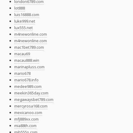
london6789.com
lot888
luis16888.com
luke999.net
lux555.net
m4newonline.com
m4newonline.com
mac1bet789.com
macau69
macau888.win
marinapluss.com
mario678
mario678.info
medee989.com
meekin365day.com
megawaysbet789.com
mercyrosa168.com
mexicanoo.com
mfj889xx.com
mia88th.com
mib555s.com