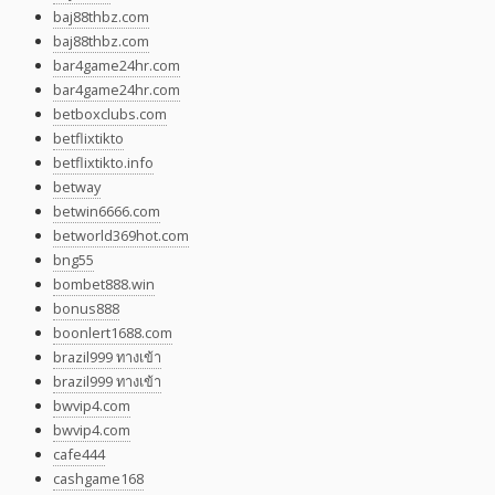
baj88thbz.com
baj88thbz.com
bar4game24hr.com
bar4game24hr.com
betboxclubs.com
betflixtikto
betflixtikto.info
betway
betwin6666.com
betworld369hot.com
bng55
bombet888.win
bonus888
boonlert1688.com
brazil999 ทางเข้า
brazil999 ทางเข้า
bwvip4.com
bwvip4.com
cafe444
cashgame168