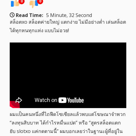
0
0
Read Time:
5 Minute, 32 Second
สล็อตxo สล็อตค่ายใหญ่ แตกง่าย ไม่มีอย่างต่ำ เล่นสล็อต
ได้ทุกหนทุกแห่ง แบบไม่อวย!
ผมเเป็นคนหนึ่งที่ไถฟีดโซเชียลแล้วพบแต่โฆษณาจำพวก
“ลงทุนสิบบาท ได้กำไรหมื่นแปด” หรือ “สูตรสล็อตแตก
ยับ slotxo แค่กดตามนี้” ผมบอกเลยว่าในฐานะผู้ที่อยู่ใน