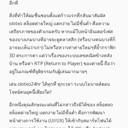
อีกที
สิ่งที่ทำให้ผมชื่นชอบตั้งแต่ก้าวแรกที่กลับมาสัมผัส
slotxo สล็อตค่ายใหญ่ แตกง่าย ไม่มีขั้นต่ำ คือความ
เสถียรภาพของตัวเกมครับ หากแม้ใบหน้าอินเตอร์เฟส
ของบางเกมบางทีอาจจะดูคลาสสิก (หรือบางคนบางทีก็
อาจจะเห็นว่าเก่า) ไม่หวือหวาเท่าค่ายใหม่ๆที่ย้ำกราฟิก
3D ตระการตา แต่ว่าเรื่องของระบบเลขคณิตข้างหลัง
บ้าน หรือค่า RTP (Return to Player) ของค่ายนี้ ถือว่า
อยู่ในเกณฑ์ที่ยุติธรรมกับผู้เล่นมากมายๆ
เล่น slotxo24hr ได้ทุกที่ ทุกเวลา ระบบโมบายล์ตอบ
โจทย์คนยุคนี้เพียงใด?
อีกหนึ่งคุณลักษณะเด่นที่ไม่กล่าวถึงมิได้ของ สล็อตxo
สล็อตค่ายใหญ่ แตกง่าย ไม่มีขั้นต่ำ คือการพัฒนา
หน้าต่างการใช้งาน (UI/UX) ให้เข้ากับสมาร์ทโฟนได้