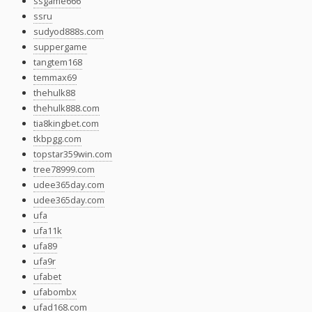
ssgame666
ssru
sudyod888s.com
suppergame
tangtem168
temmax69
thehulk88
thehulk888.com
tia8kingbet.com
tkbpgg.com
topstar359win.com
tree78999.com
udee365day.com
udee365day.com
ufa
ufa11k
ufa89
ufa9r
ufabet
ufabombx
ufad168.com