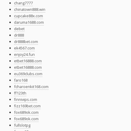
chang7777
chinatown888.win
cupcake88x.com
daruma1688.com
debet
dr888
dr888bet.com
ek4567.com
enjoy24.fun
etbet16888.com
etbet16888.com
eu369clubs.com
faro168
fcharoenkit168.com
ff123th
finnivips.com
fizz169bet.com
fox689ok.com
fox689ok.com
fullslotpg