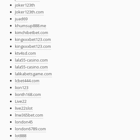
joker123th
Joker123th.com
juad69
khumsup888.me
kimchibetbet.com
kingxxxbet123.com
kingxxxbet123.com
ktv4sd.com
lala55-casino.com
lala55-casino.com
lalikabetsgame.com
lcbet444.com
lion123
lionth168.com
Live22
live22slot
lnw365bet.com
london45
london6789.com
lot888