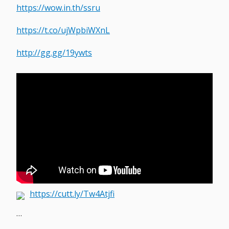
https://wow.in.th/ssru
https://t.co/ujWpbiWXnL
http://gg.gg/19ywts
https://cutt.ly/Tw4Atjfi
…