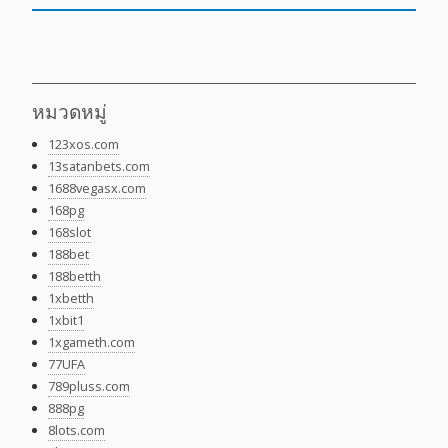
หมวดหมู่
123xos.com
13satanbets.com
1688vegasx.com
168pg
168slot
188bet
188betth
1xbetth
1xbit1
1xgameth.com
77UFA
789pluss.com
888pg
8lots.com