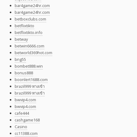
bar4game24hr.com
bar4game24hr.com
betboxclubs.com
betflixtikto
betflixtikto.info
betway
betwin6666.com
betworld369hot.com
bng55
bombet888.win
bonus888
boonlert1688.com
brazil999 ทางเข้า
brazil999 ทางเข้า
bwvip4.com
bwvip4.com
cafe444
cashgame168
Casino
cc11388.com