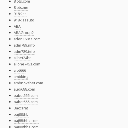
8lots.com
8lots.me
918Kiss
918kissauto
ABA
ABAGroup2
aden168ss.com
adm789.info
adm789.info
allbet24hr
allone745s.com
alot666
ambking
ambnovabet.com
audi688.com
babet555.com
babet555.com
Baccarat
baj88thb
baj88thbz.com
baj88thbz.com