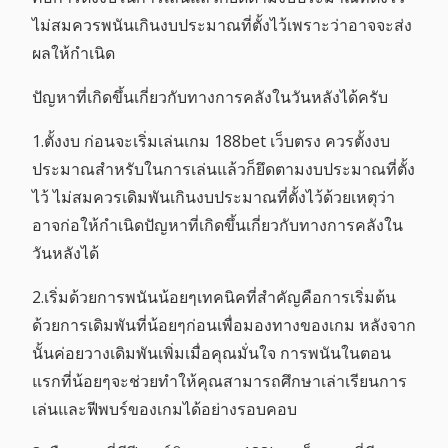
ไม่สมควรพนันเกินงบประมาณที่ตั้งไว้เพราะว่าอาจจะส่ง
ผลให้กำเนิด
ปัญหาที่เกิดขึ้นเกี่ยวกับทางการคลังในวันหลังได้ครับ
1.ตั้งงบ ก่อนจะเริ่มเล่นเกม 188bet เว็บตรง ควรตั้งงบ
ประมาณสำหรับในการเล่นแล้วก็ยึดตามงบประมาณที่ตั้ง
ไว้ ไม่สมควรเดิมพันเกินงบประมาณที่ตั้งไว้ด้วยเหตุว่า
อาจก่อให้กำเนิดปัญหาที่เกิดขึ้นเกี่ยวกับทางการคลังใน
วันหลังได้
2.เริ่มด้วยการพนันน้อยๆเทคนิคที่สำคัญคือการเริ่มต้น
ด้วยการเดิมพันที่น้อยๆก่อนเพื่อมองทางของเกม หลังจาก
นั้นค่อยวางเดิมพันเพิ่มเมื่อคุณมั่นใจ การพนันในตอน
แรกที่น้อยๆจะช่วยทำให้คุณสามารถศึกษาเล่าเรียนการ
เล่นและฟีพบร์ของเกมได้อย่างรอบคอบ