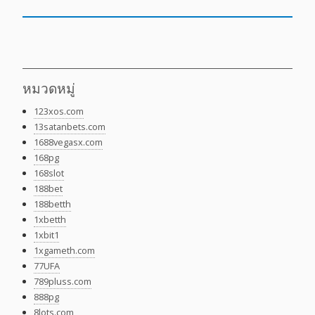
หมวดหมู่
123xos.com
13satanbets.com
1688vegasx.com
168pg
168slot
188bet
188betth
1xbetth
1xbit1
1xgameth.com
77UFA
789pluss.com
888pg
8lots.com