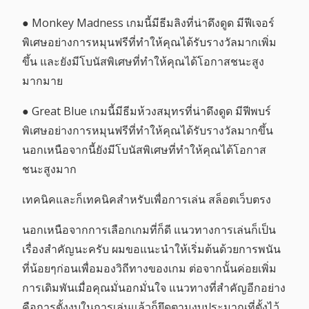
● Monkey Madness เกมนี้มีธีมลิงที่น่าดึงดูด มีฟีเจอร์
พิเศษอย่างการหมุนฟรีที่ทำให้คุณได้รับรางวัลมากเพิ่ม
ขึ้น และยังมีโบนัสพิเศษที่ทำให้คุณได้โอกาสชนะสูง
มากมาย
● Great Blue เกมนี้มีธีมห้วงสมุทรที่น่าดึงดูด มีฟีพบร์
พิเศษอย่างการหมุนฟรีที่ทำให้คุณได้รับรางวัลมากขึ้น
นอกเหนือจากนี้ยังมีโบนัสพิเศษที่ทำให้คุณได้โอกาส
ชนะสูงมาก
เทคนิคและก็เทคนิคสำหรับเพื่อการเล่น สล็อตเว็บตรง
นอกเหนือจากการเลือกเกมที่ก็ดี แนวทางการเล่นก็เป็น
เรื่องสำคัญนะครับ ผมขอแนะนำให้เริ่มต้นด้วยการพนัน
ที่น้อยๆก่อนเพื่อมองวิถีทางของเกม ต่อจากนั้นค่อยเพิ่ม
การเดิมพันเมื่อคุณมั่นอกมั่นใจ แนวทางที่สำคัญอีกอย่าง
คือการตั้งงบในการเล่นแล้วก็ยึดตามงบประมาณที่ตั้งไว้