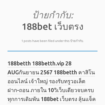
ป้ายกำกับ:
188bet เว็บตรง
1 posts have been filed under this ป้ายกำกับ.
188betth 188betth.vip 28
AUGกันยายน 2567 188betth คาสิโน
ออนไลน์ เจ้าใหญ่ รองรับทรูวอเล็ต
ฝาก-ถอน ภายใน 10วิเว็บเดียวจบครบ
ทุกการเดิมพัน 188bet เว็บตรง ลุ้นแจ็ค