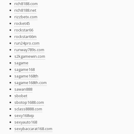
rich8188.com
rich8188.net
rizzbetx.com
rocket45
rockstar66
rockstar66m
run24pro.com
runway789s.com
s2kgamewin.com
sagame
sagame168
sagame168th
sagame168th.com
sawan888
sbobet
sbotop1688.com
sclass8888.com
sexy168vip
sexyauto168
sexybaccarat168.com