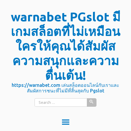
Skip
warnabet PGslot มี
to
content
เกมสล็อตที่ไม่เหมือน
ใครให้คุณได้สัมผัส
ความสนุกและความ
ตื่นเต้น!
https://warnabet.com เล่นสล็อตออนไลน์กับเราและ
สัมผัสการชนะที่ไม่มีที่สิ้นสุดกับ Pgslot
Search
for: