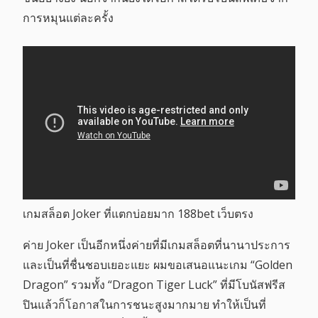
การหมุนแต่ละครั้ง
เกมสล็อต Joker ที่แตกบ่อยมาก 188bet เว็บตรง
ค่าย Joker เป็นอีกหนึ่งค่ายที่มีเกมสล็อตที่นานาประการ
และเป็นที่ชื่นชอบเยอะแยะ ผมขอเสนอแนะเกม “Golden
Dragon” รวมทั้ง “Dragon Tiger Luck” ที่มีโบนัสฟรีส
ปินแล้วก็โอกาสในการชนะสูงมากมาย ทำให้เป็นที่