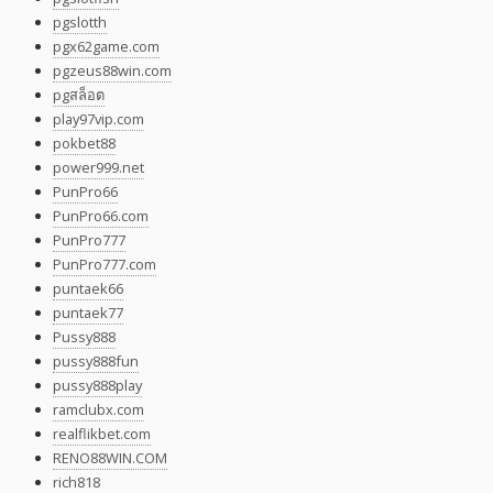
pgslotth
pgx62game.com
pgzeus88win.com
pgสล็อต
play97vip.com
pokbet88
power999.net
PunPro66
PunPro66.com
PunPro777
PunPro777.com
puntaek66
puntaek77
Pussy888
pussy888fun
pussy888play
ramclubx.com
realflikbet.com
RENO88WIN.COM
rich818