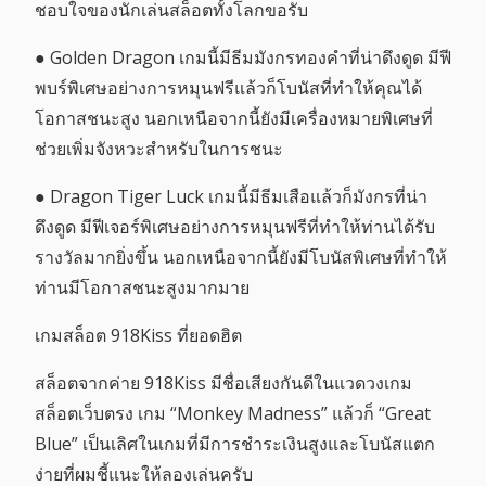
ชอบใจของนักเล่นสล็อตทั้งโลกขอรับ
● Golden Dragon เกมนี้มีธีมมังกรทองคำที่น่าดึงดูด มีฟี
พบร์พิเศษอย่างการหมุนฟรีแล้วก็โบนัสที่ทำให้คุณได้
โอกาสชนะสูง นอกเหนือจากนี้ยังมีเครื่องหมายพิเศษที่
ช่วยเพิ่มจังหวะสำหรับในการชนะ
● Dragon Tiger Luck เกมนี้มีธีมเสือแล้วก็มังกรที่น่า
ดึงดูด มีฟีเจอร์พิเศษอย่างการหมุนฟรีที่ทำให้ท่านได้รับ
รางวัลมากยิ่งขึ้น นอกเหนือจากนี้ยังมีโบนัสพิเศษที่ทำให้
ท่านมีโอกาสชนะสูงมากมาย
เกมสล็อต 918Kiss ที่ยอดฮิต
สล็อตจากค่าย 918Kiss มีชื่อเสียงกันดีในแวดวงเกม
สล็อตเว็บตรง เกม “Monkey Madness” แล้วก็ “Great
Blue” เป็นเลิศในเกมที่มีการชำระเงินสูงและโบนัสแตก
ง่ายที่ผมชี้แนะให้ลองเล่นครับ