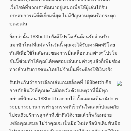
เว็บไซต์ที่พวกเราพัฒนาอยู่เสมอเพื่อให้ผู้เล่นได้รับ
ประสบการณ์ที่ดีเยี่ยมที่สุด ไม่มีปัญหาหลุดหรือกระตุก
ขณะเล่น
ยิ่งกว่านั้น 188betth ยังมีโปรโมชั่นต้อนรับสำหรับ
สมาชิกใหม่ที่สมัครในวันนี้ คุณจะได้รับเครดิตฟรีโดย
ทันทีเพื่อใช้ในลัษณะของการปั่นสล็อตเกมต่างๆโปรโม
ชั่นนี้ช่วยทำให้คุณได้ทดสอบเล่นเกมต่างๆแล้วก็เพิ่มช่อง
ทางสำหรับการชนะโดยไม่จำเป็นที่จะต้องใช้เงินจริง
รับประกันว่าการเลือกเล่นเกมสล็อตที่ 188betth คือ
การตัดสินใจที่คุณจะไม่ผิดหวัง ด้วยเหตุว่าที่นี่มีทุก
อย่างที่นักเล่น 188betth อยากได้ ตั้งแต่เกมที่นานัปการ
ระบบกระบวนการทำธุรกรรมที่เร็วทันใจและก็ปลอดภัย
ไปจนถึงบริการลูกค้าที่เข้าถึงได้ง่ายแล้วก็พร้อมช่วย
เหลือคุณเสมอ ไม่ว่าคุณจะเป็นมือใหม่หรือนักเดิมพันมือ