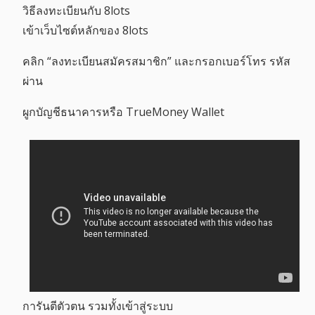
วิธีลงทะเบียนกับ 8lots
เข้าเว็บไซต์หลักของ 8lots
คลิก “ลงทะเบียนสมัครสมาชิก” และกรอกเบอร์โทร รหัส
ผ่าน
ผูกบัญชีธนาคารหรือ TrueMoney Wallet
การันตีตัวตน รวมทั้งเข้าสู่ระบบ