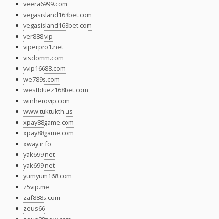
veera6999.com
vegasisland168bet.com
vegasisland168bet.com
ver888.vip
viperpro1.net
visdomm.com
vvip16688.com
we789s.com
westbluez168bet.com
winherovip.com
www.tuktukth.us
xpay88game.com
xpay88game.com
xway.info
yak699.net
yak699.net
yumyum168.com
z5vip.me
zaf888s.com
zeus66