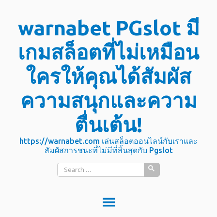
Skip
warnabet PGslot มี
to
content
เกมสล็อตที่ไม่เหมือน
ใครให้คุณได้สัมผัส
ความสนุกและความ
ตื่นเต้น!
https://warnabet.com เล่นสล็อตออนไลน์กับเราและ
สัมผัสการชนะที่ไม่มีที่สิ้นสุดกับ Pgslot
Search
for: