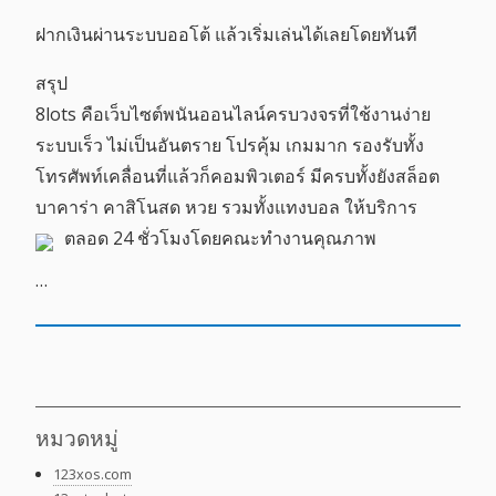
ฝากเงินผ่านระบบออโต้ แล้วเริ่มเล่นได้เลยโดยทันที
สรุป
8lots คือเว็บไซต์พนันออนไลน์ครบวงจรที่ใช้งานง่าย
ระบบเร็ว ไม่เป็นอันตราย โปรคุ้ม เกมมาก รองรับทั้ง
โทรศัพท์เคลื่อนที่แล้วก็คอมพิวเตอร์ มีครบทั้งยังสล็อต
บาคาร่า คาสิโนสด หวย รวมทั้งแทงบอล ให้บริการ
ตลอด 24 ชั่วโมงโดยคณะทำงานคุณภาพ
…
หมวดหมู่
123xos.com