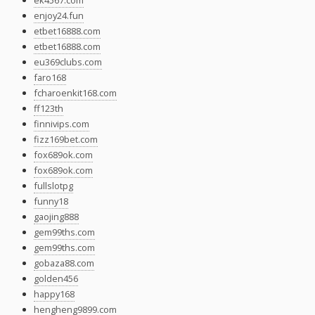
ek4567.com
enjoy24.fun
etbet16888.com
etbet16888.com
eu369clubs.com
faro168
fcharoenkit168.com
ff123th
finnivips.com
fizz169bet.com
fox689ok.com
fox689ok.com
fullslotpg
funny18
gaojing888
gem99ths.com
gem99ths.com
gobaza88.com
golden456
happy168
hengheng9899.com