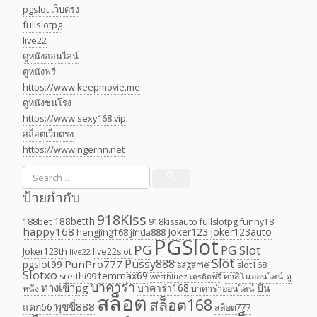
pgslot เว็บตรง
fullslotpg
live22
ดูหนังออนไลน์
ดูหนังฟรี
https://www.keepmovie.me
ดูหนังชนโรง
https://www.sexy168.vip
สล็อตเว็บตรง
https://www.ngernn.net
Search
for:
ป้ายกำกับ
918Kiss
188betth
188bet
918kissauto
fullslotpg
funny18
happy168
Joker123
joker123auto
hengjing168
jinda888
PGSlot
PG
PG Slot
Joker123th
live22slot
live22
Slot
Pussy888
PunPro777
pgslot99
sagame
slot168
Slotxo
temmax69
sretthi99
คาสิโนออนไลน์
ดู
westbluez เครดิตฟรี
บาคาร่า
ทางเข้าpg
บาคาร่า168
ปั่น
หนัง
บาคาร่าออนไลน์
สล็อต
สล็อต168
พุซซี่888
แตก66
สล็อต777