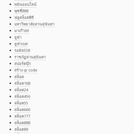
พนันออนไลน์
พุซซี่888
ฟลูสล็อตพีจี
มหาวิทยาลัยสวนสุนันทา
มาเก๊า69
ยูฟ่า
ยูฟ่าเบท
รอยัล558
ราชภัฏสวนสุนันทา
สปอร์ตบุ๊ก
สร้าง qr code
สล็อต
สล็อต168
สล็อต24
สล็อต456
สล็อต55
สล็อต666
สล็อต777
สล็อต888
สล็อต89