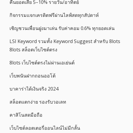
คืนยอดเสีย 5–10% รายวัน/อาทิตย์
กิจกรรมแจกเครดิตฟรีผ่านไลฟ์สดทุกสัปดาห์
เชิญชวนเพื่อนฝูงมาเล่น รับค่าคอม 0.6% ทุกยอดเล่น
LSI Keyword รวมทั้ง Keyword Suggest สำหรับ 8lots
8lots สล็อตเว็บไซต์ตรง
8lots เว็บไซต์ตรงไม่ผ่านเอเย่นต์
เว็บพนันฝากถอนออโต้
บาคาร่าได้เงินจริง 2024
สล็อตแตกง่าย รองรับวอเลท
คาสิโนสดมือถือ
เว็บไซต์ลอตเตอรี่ออนไลน์ไม่มีกลั้น