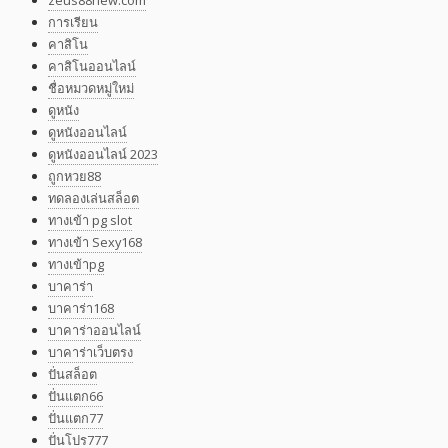
zeus88new.com
การเรียน
คาสิโน
คาสิโนออนไลน์
ชื่อหมวดหมู่ใหม่
ดูหนัง
ดูหนังออนไลน์
ดูหนังออนไลน์ 2023
ถูกหวย88
ทดลองเล่นสล็อต
ทางเข้า pg slot
ทางเข้า Sexy168
ทางเข้าpg
บาคาร่า
บาคาร่า168
บาคาร่าออนไลน์
บาคาร่าเว็บตรง
ปั่นสล็อต
ปั่นแตก66
ปั่นแตก77
ปั่นโปร777