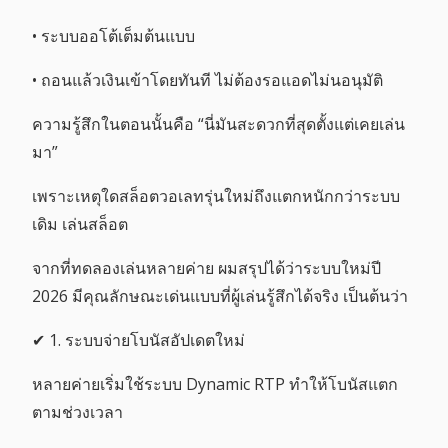
• ระบบออโต้เต็มต้นแบบ
• ถอนแล้วเงินเข้าโดยทันที ไม่ต้องรอแอดไม่นอนุมัติ
ความรู้สึกในตอนนั้นคือ “นี่มันสะดวกที่สุดตั้งแต่เคยเล่น
มา”
เพราะเหตุใดสล็อตวอเลทรุ่นใหม่ถึงแตกหนักกว่าระบบ
เดิม เล่นสล็อต
จากที่ทดลองเล่นหลายค่าย ผมสรุปได้ว่าระบบใหม่ปี
2026 มีคุณลักษณะเด่นแบบที่ผู้เล่นรู้สึกได้จริง เป็นต้นว่า
✔ 1. ระบบจ่ายโบนัสอัปเดตใหม่
หลายค่ายเริ่มใช้ระบบ Dynamic RTP ทำให้โบนัสแตก
ตามช่วงเวลา