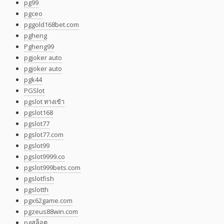
pg99
pgceo
pggold168bet.com
pgheng
Pgheng99
pgjoker auto
pgjoker auto
pgk44
PGSlot
pgslot ทางเข้า
pgslot168
pgslot77
pgslot77.com
pgslot99
pgslot9999.co
pgslot999bets.com
pgslotfish
pgslotth
pgx62game.com
pgzeus88win.com
pgสล็อต