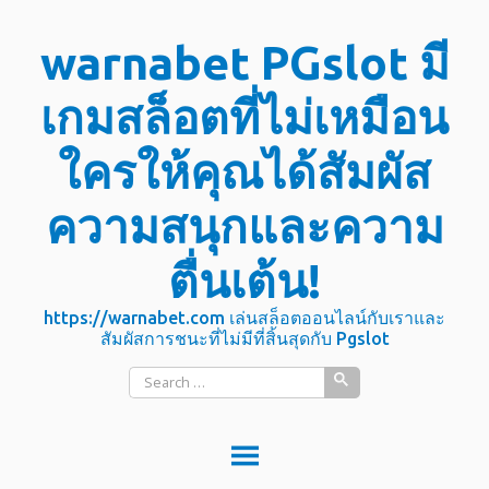
Skip
warnabet PGslot มี
to
content
เกมสล็อตที่ไม่เหมือน
ใครให้คุณได้สัมผัส
ความสนุกและความ
ตื่นเต้น!
https://warnabet.com เล่นสล็อตออนไลน์กับเราและ
สัมผัสการชนะที่ไม่มีที่สิ้นสุดกับ Pgslot
Search
for: