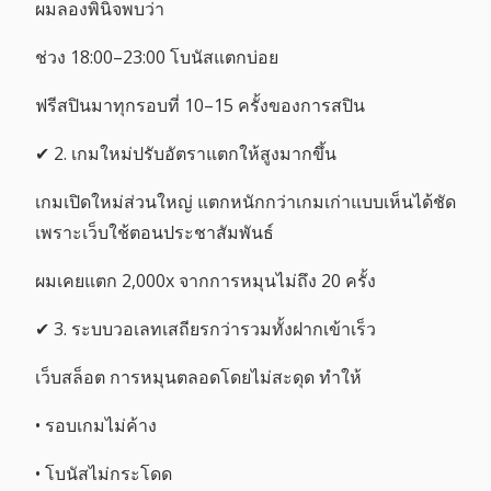
ผมลองพินิจพบว่า
ช่วง 18:00–23:00 โบนัสแตกบ่อย
ฟรีสปินมาทุกรอบที่ 10–15 ครั้งของการสปิน
✔ 2. เกมใหม่ปรับอัตราแตกให้สูงมากขึ้น
เกมเปิดใหม่ส่วนใหญ่ แตกหนักกว่าเกมเก่าแบบเห็นได้ชัด
เพราะเว็บใช้ตอนประชาสัมพันธ์
ผมเคยแตก 2,000x จากการหมุนไม่ถึง 20 ครั้ง
✔ 3. ระบบวอเลทเสถียรกว่ารวมทั้งฝากเข้าเร็ว
เว็บสล็อต การหมุนตลอดโดยไม่สะดุด ทำให้
• รอบเกมไม่ค้าง
• โบนัสไม่กระโดด