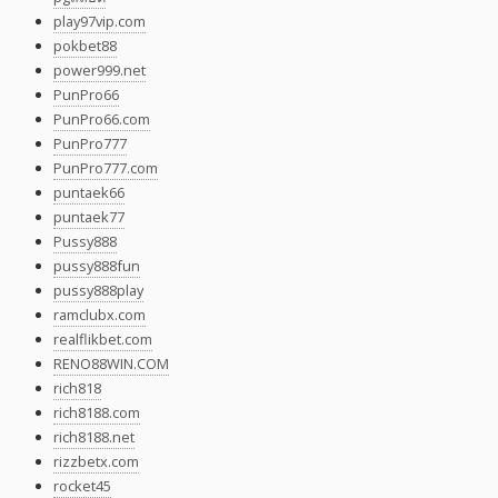
play97vip.com
pokbet88
power999.net
PunPro66
PunPro66.com
PunPro777
PunPro777.com
puntaek66
puntaek77
Pussy888
pussy888fun
pussy888play
ramclubx.com
realflikbet.com
RENO88WIN.COM
rich818
rich8188.com
rich8188.net
rizzbetx.com
rocket45