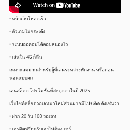
• หน้าเว็บโหลดเร็ว
• ตัวเกมไม่กระเด้ง
• ระบบออตอบโต้ตอบสนองไว
• เล่นใน 4G ก็ลื่น
เหมาะสมมากสำหรับผู้ที่เล่นระหว่างพักงาน หรือก่อน
นอนแบบผม
เล่นสล็อต โปรโมชั่นที่สะดุดตาในปี 2025
เว็บไซต์สล็อตวอเลทมาใหม่ส่วนมากมีโปรเด็ด ดังเช่นว่า
• ฝาก 20 รับ 100 วอเลท
• เครดิตฟรีกดรับเองไม่ต้องแชร์