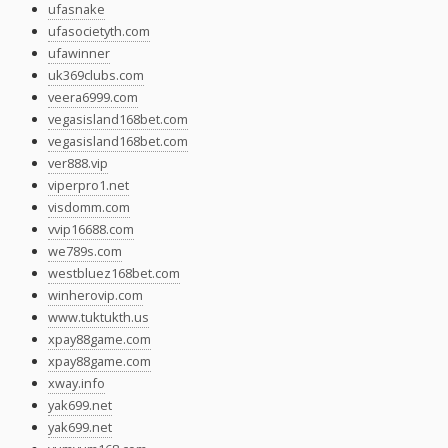
ufasnake
ufasocietyth.com
ufawinner
uk369clubs.com
veera6999.com
vegasisland168bet.com
vegasisland168bet.com
ver888.vip
viperpro1.net
visdomm.com
vvip16688.com
we789s.com
westbluez168bet.com
winherovip.com
www.tuktukth.us
xpay88game.com
xpay88game.com
xway.info
yak699.net
yak699.net