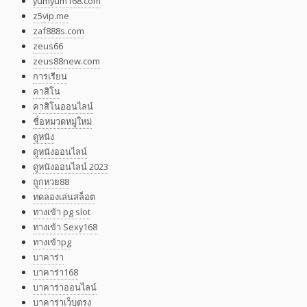
yumyum168.com
z5vip.me
zaf888s.com
zeus66
zeus88new.com
การเรียน
คาสิโน
คาสิโนออนไลน์
ชื่อหมวดหมู่ใหม่
ดูหนัง
ดูหนังออนไลน์
ดูหนังออนไลน์ 2023
ถูกหวย88
ทดลองเล่นสล็อต
ทางเข้า pg slot
ทางเข้า Sexy168
ทางเข้าpg
บาคาร่า
บาคาร่า168
บาคาร่าออนไลน์
บาคาร่าเว็บตรง