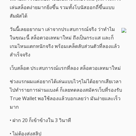
เล่นสล็อตง่ายมากยิ่งขึ้น รวมทั้งโบนัสออกถี่ขึ้นแบบ
สัมผัสได้
วันนี้เลยอยากมา เล่าจากประสบการณ์จริง ว่าทำไม
ในขณะนี้ สล็อตวอเลทมาใหม่ ถึงเป็นกระแส และก็
เกมไหนแตกหนักจริง พร้อมเคล็ดลับส่วนตัวที่ลองแล้ว
สำเร็จจริง
เว็บสล็อต ประสบการณ์แรกที่ลอง สล็อตวอเลทมาใหม่
ช่วงแรกผมแค่อยากได้เล่นแบบไวๆไม่ได้อยากเสียเวลา
ไปทำรายการผ่านแบงค์ ก็เลยทดลองสมัครเว็บที่รองรับ
True Wallet พอใช้ลองแล้วบอกเลยว่า มันง่ายและเร็ว
มาก
• ฝาก 20 ก็เข้าข้างใน 3 วินาที
• ไม่ต้องส่งสลิป