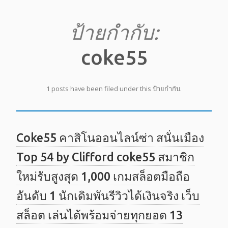
ป้ายกำกับ:
coke55
1 posts have been filed under this ป้ายกำกับ.
Coke55 คาสิโนออนไลน์ซ่า สนั่นเมือง
Top 54 by Clifford coke55 สมาชิก
ใหม่รับสูงสุด 1,000 เกมสล็อตมือถือ
อันดับ 1 นักเดิมพันรีวิวได้เงินจริง เว็บ
สล็อต เล่นได้พร้อมจ่ายทุกยอด 13