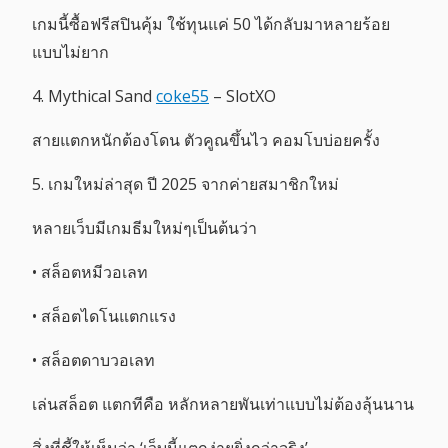
เกมนี้ซื้อฟรีสปินคุ้ม ใช้ทุนแค่ 50 ได้กลับมาหลายร้อย
แบบไม่ยาก
4. Mythical Sand
coke55
– SlotXO
สายแตกหนักต้องโดน ตัวคูณขึ้นไว คอมโบบ่อยครั้ง
5. เกมใหม่ล่าสุด ปี 2025 จากค่ายสมาชิกใหม่
หลายเว็บมีเกมธีมใหม่ๆเป็นต้นว่า
• สล็อตหมีวอเลท
• สล็อตไดโนแตกแรง
• สล็อตดาบวอเลท
เล่นสล็อต แตกทีคือ หลักหลายพันเท่าแบบไม่ต้องลุ้นนาน