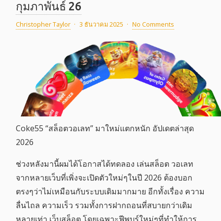
กุมภาพันธ์ 26
Christopher Taylor
·
3 ธันวาคม 2025
·
No Comments
Coke55 “สล็อตวอเลท” มาใหม่แตกหนัก อัปเดตล่าสุด
2026
ช่วงหลังมานี้ผมได้โอกาสได้ทดลอง เล่นสล็อต วอเลท
จากหลายเว็บที่เพิ่งจะเปิดตัวใหม่ๆในปี 2026 ต้องบอก
ตรงๆว่าไม่เหมือนกับระบบเดิมมากมาย อีกทั้งเรื่อง ความ
ลื่นไถล ความเร็ว รวมทั้งการฝากถอนที่สบายกว่าเดิม
หลายเท่า เว็บสล็อต โดยเฉพาะฟีพบร์ใหม่ๆที่ทำให้การ