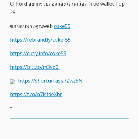
Clifford อยากรวยต้องลอง เล่นสล็อตTrue wallet Top
29
ขอขอบพระคุณweb
coke55
https://rebrand.ly/coke-55
https://cutly.info/coke55
https://bitt.to/m3vb0i
https://shorturl.asia/Zwz5N
https://t.co/n7lsfdeXbt
…