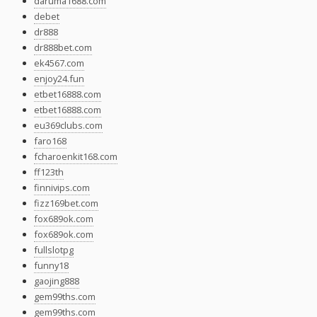
daruma1688.com
debet
dr888
dr888bet.com
ek4567.com
enjoy24.fun
etbet16888.com
etbet16888.com
eu369clubs.com
faro168
fcharoenkit168.com
ff123th
finnivips.com
fizz169bet.com
fox689ok.com
fox689ok.com
fullslotpg
funny18
gaojing888
gem99ths.com
gem99ths.com