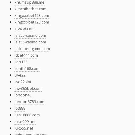
khumsup888.me
kimchibetbet.com
kingxxxbet123.com
kingxxxbet123.com
ktv4sd.com
lala55-casino.com
lala55-casino.com
lalikabetsgame.com
lcbet444.com
lion123
lionth168.com
Live22
live22slot
lnw365bet.com
london45
london6789.com
lot888
luis16888.com
luke999.net
lux555.net
m4newonline.com