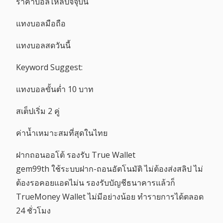
ราคาบอลไหลปัจจุบัน
แทงบอลมือถือ
แทงบอลสดวันนี้
Keyword Suggest:
แทงบอลขั้นต่ำ 10 บาท
สเต็ปเริ่ม 2 คู่
ค่าน้ำเหมาะสมที่สุดในไทย
ฝากถอนออโต้ รองรับ True Wallet
gem99th ใช้ระบบฝาก-ถอนอัตโนมัติ ไม่ต้องส่งสลิป ไม่
ต้องรอคอยแอดไม่น รองรับบัญชีธนาคารแล้วก็
TrueMoney Wallet ไม่มีอย่างน้อย ทำรายการได้ตลอด
24 ชั่วโมง