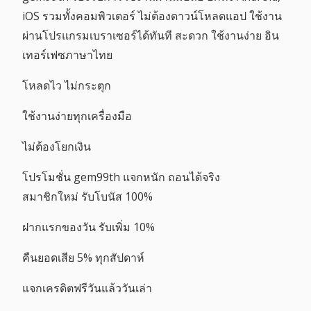
iOS รวมทั้งคอมพิวเตอร์ ไม่ต้องดาวน์โหลดแอป ใช้งาน
ผ่านโปรแกรมเบราเซอร์ได้ทันที สะดวก ใช้งานง่าย อิน
เทอร์เฟซภาษาไทย
โหลดไว ไม่กระตุก
ใช้งานง่ายทุกเครื่องมือ
ไม่ต้องโยกเงิน
โปรโมชั่น gem99th แจกหนัก ถอนได้จริง
สมาชิกใหม่ รับโบนัส 100%
ฝากแรกของวัน รับเพิ่ม 10%
คืนยอดเสีย 5% ทุกสัปดาห์
แจกเครดิตฟรีวันแล้ววันเล่า