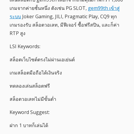
เกมจากค่ายชั้นหนึ่ง ดังเช่น PG SLOT,
gem99th เข้าสู่
ระบบ
Joker Gaming, JILI, Pragmatic Play, CQ9 ทุก
เกมรองรับ สล็อตวอเลท, มีฟีเจอร์ ซื้อฟรีสปิน, และก็ค่า
RTP สูง
LSI Keywords:
สล็อตเว็บไซต์ตรงไม่ผ่านเอเย่นต์
เกมสล็อตมือถือได้เงินจริง
ทดลองเล่นสล็อตฟรี
สล็อตวอเลทไม่มีขั้นต่ำ
Keyword Suggest:
ฝาก 1 บาทก็เล่นได้