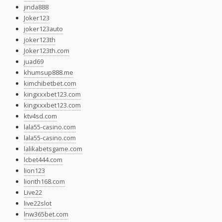
jinda888
Joker123
joker123auto
joker123th
Joker123th.com
juad69
khumsup888.me
kimchibetbet.com
kingxxxbet123.com
kingxxxbet123.com
ktv4sd.com
lala55-casino.com
lala55-casino.com
lalikabetsgame.com
lcbet444.com
lion123
lionth168.com
Live22
live22slot
lnw365bet.com