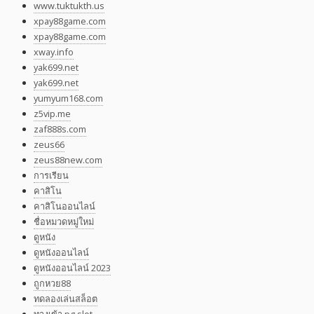
www.tuktukth.us
xpay88game.com
xpay88game.com
xway.info
yak699.net
yak699.net
yumyum168.com
z5vip.me
zaf888s.com
zeus66
zeus88new.com
การเรียน
คาสิโน
คาสิโนออนไลน์
ชื่อหมวดหมู่ใหม่
ดูหนัง
ดูหนังออนไลน์
ดูหนังออนไลน์ 2023
ถูกหวย88
ทดลองเล่นสล็อต