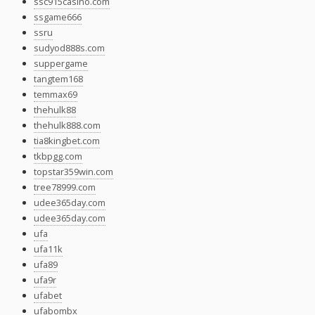
ssc915casino.com
ssgame666
ssru
sudyod888s.com
suppergame
tangtem168
temmax69
thehulk88
thehulk888.com
tia8kingbet.com
tkbpgg.com
topstar359win.com
tree78999.com
udee365day.com
udee365day.com
ufa
ufa11k
ufa89
ufa9r
ufabet
ufabombx