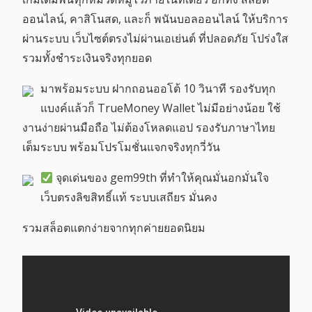
ออนไลน์, คาสิโนสด, และก็ พนันบอลออนไลน์ ให้บริการ
ผ่านระบบ เว็บไซต์ตรงไม่ผ่านเอเย่นต์ ที่ปลอดภัย โปร่งใส
รวมทั้งชำระเงินจริงทุกยอด
มาพร้อมระบบ ฝากถอนออโต้ 10 วินาที รองรับทุก
แบงค์แล้วก็ TrueMoney Wallet ไม่มีอย่างน้อย ใช้
งานง่ายผ่านมือถือ ไม่ต้องโหลดแอป รองรับภาษาไทย
เต็มระบบ พร้อมโปรโมชั่นแจกจริงทุกวี่วัน
จุดเด่นของ gem99th ที่ทำให้คุณมั่นอกมั่นใจ
เว็บตรงลิขสิทธิ์แท้ ระบบเสถียร มั่นคง
รวมสล็อตแตกง่ายจากทุกค่ายยอดนิยม