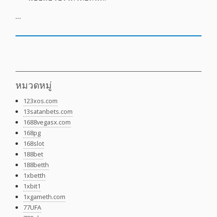
…
หมวดหมู่
123xos.com
13satanbets.com
1688vegasx.com
168pg
168slot
188bet
188betth
1xbetth
1xbit1
1xgameth.com
77UFA