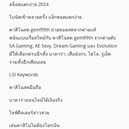
สล็อตแตกง่าย 2024
โบนัสเข้าหลายครั้ง แจ็กพอตแตกง่าย
คาสิโนสด gem99th ถ่ายทอดสดจากค่ายแท้
พนันแบบเรียลไทม์กับ คาสิโนสด gem99th จากค่ายดัง
SA Gaming, AE Sexy, Dream Gaming และ Evolution
มีให้เลือกครบอีกทั้ง บาคาร่า, เสือมังกร, ไฮโล, รูเล็ต
รวมทั้งอีกเพียบเลย
LSI Keywords:
คาสิโนสดมือถือ
บาคาร่าออนไลน์ได้เงินจริง
ไลฟ์ดีลเลอร์สาวสวย
เล่นคาสิโนไม่ต้องโยกเงิน