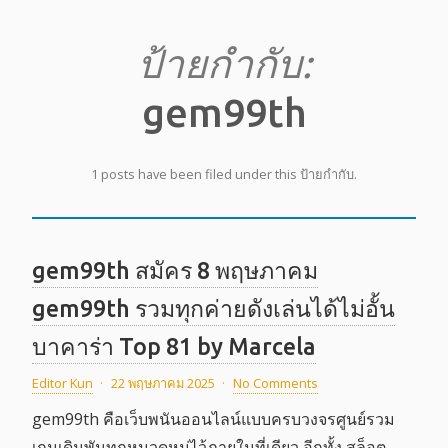
ป้ายกำกับ:
gem99th
1 posts have been filed under this ป้ายกำกับ.
gem99th สมัคร 8 พฤษภาคม
gem99th รวมทุกค่ายดังเล่นได้ไม่อั้น
บาคาร่า Top 81 by Marcela
Editor Kun
·
22 พฤษภาคม 2025
·
No Comments
gem99th คือเว็บพนันออนไลน์แบบครบวงจรศูนย์รวม
เกมเดิมพันทุกหมวดหมู่ไว้ภายในที่เดียว อีกทั้ง สล็อต