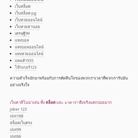
เว็บสล็อต
เว็บสล็อต pg
เว็บหวยออนไลน์
เว็บหวยฮานอย
เศรษฐี99
แทงบอล
แทงบอลออนไลน์
แทงหวยออนไลน์
แพนด้า555
โจ๊กเกอร์123
ความสำเร็จมักมาพร้อมกับการตัดสินใจของพวกเราเวลาที่พวกเรารับมัน
อย่างจริงใจ
เว็บคาสิโนน่าเล่น ทั้ง
สล็อต
และ
บาคาร่า
ตึงจริงแตกบ่อยมาก
joker 123
slot168
สล็อตเว็บตรง
slot99
slot66