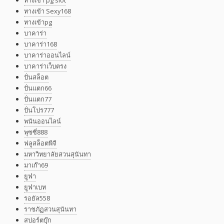
ทางเข้า pg slot
ทางเข้า Sexy168
ทางเข้าpg
บาคาร่า
บาคาร่า168
บาคาร่าออนไลน์
บาคาร่าเว็บตรง
ปั่นสล็อต
ปั่นแตก66
ปั่นแตก77
ปั่นโปร777
พนันออนไลน์
พุซซี่888
ฟลูสล็อตพีจี
มหาวิทยาลัยสวนสุนันทา
มาเก๊า69
ยูฟ่า
ยูฟ่าเบท
รอยัล558
ราชภัฏสวนสุนันทา
สปอร์ตบุ๊ก