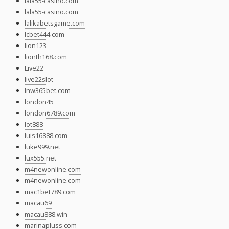
lala55-casino.com
lala55-casino.com
lalikabetsgame.com
lcbet444.com
lion123
lionth168.com
Live22
live22slot
lnw365bet.com
london45
london6789.com
lot888
luis16888.com
luke999.net
lux555.net
m4newonline.com
m4newonline.com
mac1bet789.com
macau69
macau888.win
marinapluss.com