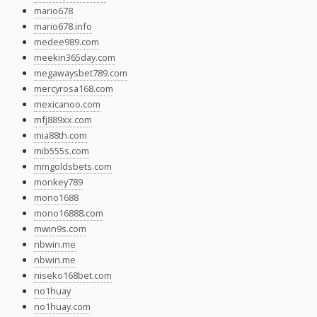
mario678
mario678.info
medee989.com
meekin365day.com
megawaysbet789.com
mercyrosa168.com
mexicanoo.com
mfj889xx.com
mia88th.com
mib555s.com
mmgoldsbets.com
monkey789
mono1688
mono16888.com
mwin9s.com
nbwin.me
nbwin.me
niseko168bet.com
no1huay
no1huay.com