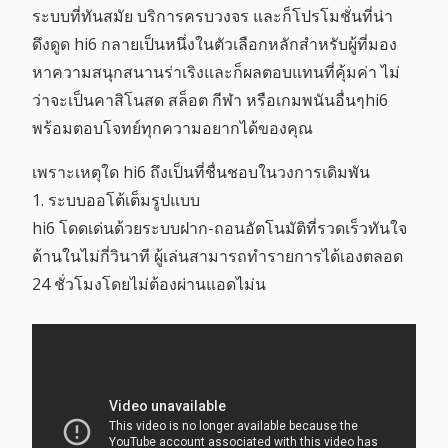
ระบบที่ทันสมัย บริการครบวงจร และก็โปรโมชั่นที่น่า
ดึงดูด hi6 กลายเป็นหนึ่งในตัวเลือกหลักสำหรับผู้ที่มอง
หาความสนุกสนานร่าเริงและก็ผลตอบแทนที่คุ้มค่า ไม่
ว่าจะเป็นคาสิโนสด สล็อต กีฬา หรือเกมพนันอื่นๆhi6
พร้อมตอบโจทย์ทุกความอยากได้ของคุณ
เพราะเหตุใด hi6 ถึงเป็นที่ชื่นชอบในวงการเดิมพัน
1. ระบบออโต้เต็มรูปแบบ
hi6 โดดเด่นด้วยระบบฝาก-ถอนอัตโนมัติที่รวดเร็วทันใจ
ด้านในไม่กี่วินาที ผู้เล่นสามารถทำรายการได้เองตลอด
24 ชั่วโมงโดยไม่ต้องผ่านแอดไม่น