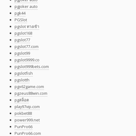
pgjoker auto
pgk44
PGSlot
pgslot ทางเข้า
pgslot168
pgslot77
pgslot77.com
pgslot99
pgslot9999.co
pgslot999bets.com
pgslotfish
pgslotth
pgx62game.com
pgzeus88win.com
pgสล็อต
play97vip.com
pokbet88
power999.net
PunPro66
PunPro66.com