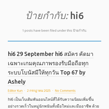
ป้ายกำกับ:
hi6
1 posts have been filed under this ป้ายกำกับ.
hi6 29 September hi6 สมัคร คัดมา
เฉพาะเกมคุณภาพรองรับมือถือทุก
ระบบโบนัสมีให้ทุกวัน Top 67 by
Ashely
Editor Kun
·
2 กรกฎาคม 2025
·
No Comments
hi6 เป็นเว็บเดิมพันออนไลน์ที่ได้รับความนิยมเพิ่มขึ้น
อย่างรวดเร็วในหมู่นักพนันทั้งมือใหม่และมืออาชีพ ด้วย