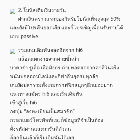
2. โบนัสเติมเงินรายวัน
ฝากเงินคราวแรกของวันรับโบนัสเพิ่มสูงสุด 50%
และยังมีโปรคืนยอดเสีย และก็โปรเชิญเพื่อนรับรายได้
แบบ passive
รวมเกมเดิมพันยอดฮิตจาก hi6
สล็อตแตกง่ายจากค่ายชั้นนำ
บาคาร่า รูเล็ต เสือมังกร ถ่ายทอดสดจากคาสิโนจริง
พนันบอลออนไลน์และกีฬาอื่นๆครบทุกลีก
เกมยิงปลารวมทั้งเกมกราฟฟิกสนุกๆอีกเยอะมาก
แนวทางสมัคร hi6 และเริ่มเดิมพัน
เข้าสู่เว็บ hi6
กดปุ่ม “ลงทะเบียนเป็นสมาชิก”
กรอกเบอร์โทรศัพท์และก็ข้อมูลที่จำเป็นต้อง
ตั้งรหัสผ่านและการันตีตัวตน
ล็อกอินแล้วก็เริ่มเดิมพันได้เลย