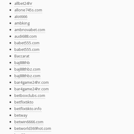
allbet24hr
allone745s.com
alot666
ambking
ambnovabet.com
audi688.com
babet555.com
babet555.com
Baccarat
baj88thb
baj88thbz.com
baj88thbz.com
bar4game24hr.com
bar4game24hr.com
betboxclubs.com
betflixtikto
betflixtikto.info
betway
betwin6666.com
betworld369hot.com