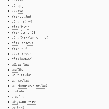
สล็อต99
สล็อตpg
สล็อตxo
สล็อตออนไลน์
สล็อตเครดิตฟรี
สล็อตเว็บตรง
สล็อตเว็บตรง 168
สล็อตเว็บตรงไม่ผ่านเอเย่นต์
สล็อตเเครดิตฟรี
สล็อตแตกดี
สล็อตแตกหนัก
สล็อตโจ๊กเกอร์
หนังออนไลน์
หนังโป๊69
หวย24ออนไลน์
หวยออนไลน์
หวยเวียดนาม vip ออนไลน์
เกมยิงปลา
เกมสล็อต
เข้าสู่ระบบ ufa191
เครดิตฟรี