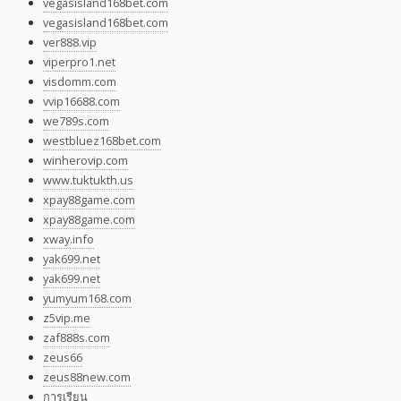
vegasisland168bet.com
vegasisland168bet.com
ver888.vip
viperpro1.net
visdomm.com
vvip16688.com
we789s.com
westbluez168bet.com
winherovip.com
www.tuktukth.us
xpay88game.com
xpay88game.com
xway.info
yak699.net
yak699.net
yumyum168.com
z5vip.me
zaf888s.com
zeus66
zeus88new.com
การเรียน