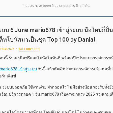
1 posts have been filed under this ป้ายกำกับ.
ะบบ 6 June mario678 เข้าสู่ระบบ มือใหม่ก็ปั่
ทโบนัสมาเป็นชุด Top 100 by Danial
ภาคม 2025
·
No Comments
นี้ รับเครดิตฟรีและโบนัสในทันที พร้อมเปิดประสบการณ์การพนันที
mario678 เข้าสู่ระบบ
วันนี้ แล้วสัมผัสประสบการณ์การเล่นเกมที่ปล
์มเดียว!
 ระบบปลอดภัย ใช้งานง่าย ฝากถอนไว ไม่มีอย่างน้อย รองรับทั้งย
ร้อมบริการตลอด 1 วัน mario678 เว็บตรงมาแรง 2025 รวมเกมเด
นออนไลน์ครบวงจรที่ตอบโจทย์ผู้เล่นทุกสไตล์ ไม่ว่าคุณจะชอบพอ