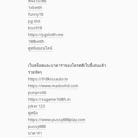
หนังโป๊ไทย
1xbetth
funny18
pg slot
kiss918
https://pgslotth.me
188betth
ดูหนังออนไลน์
เว็บสล็อตและบาคาร่าของโครตดีเว็บนี้เล่นแล้ว
รวยจัดๆ
https://918kissauto.tv
https://www.madoohd.com
punpro66
https://sagame168th.in
joker 123
ดูหนัง
https://www.pussy888play.com
pussy888
บาคาร่า