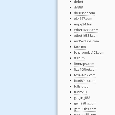
debet
dr888
dr888bet.com
ek4567.com
enjoy24.fun
etbet16888.com
etbet16888.com
eu369clubs.com
faro168
fcharoenkit168.com
ff123th
finnivips.com
fizz169bet.com
fox689ok.com
fox689ok.com
fullslotpg
funny18
gaojing888
gem99ths.com
gem99ths.com
gobaza88.com