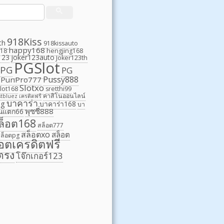
918Kiss
th
918kissauto
happy168
y18
hengjing168
123
joker123auto
Joker123th
PGSlot
PG
PG
Pussy888
PunPro777
Slotxo
slot168
sretthi99
คาสิโนออนไลน์
tbluez เครดิตฟรี
บาคาร่า
pg
บาคาร่า168
บา
พุซซี่888
ั่นแตก66
ล็อต168
สล็อต777
สล็อตxo
สล็อต
ล็อตpg
็อตเครดิตฟรี
ตรง
โจ๊กเกอร์123