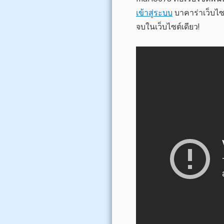
เข้าสู่ระบบ
บาคาร่าเว็บไซต
จบในเว็บไซต์เดียว!