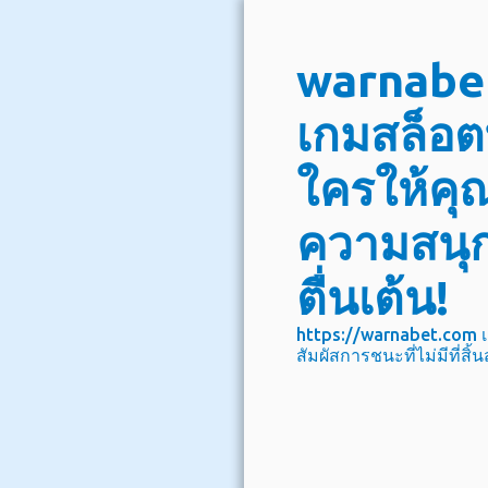
Skip
warnabet
to
content
เกมสล็อตท
ใครให้คุณ
ความสนุ
ตื่นเต้น!
https://warnabet.com เ
สัมผัสการชนะที่ไม่มีที่สิ้