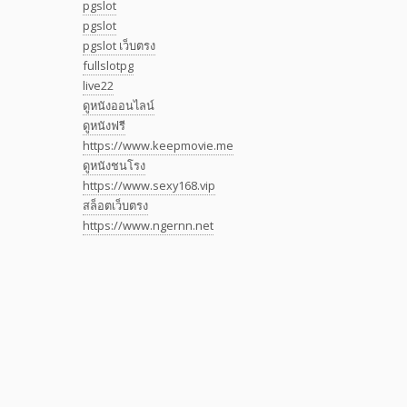
pgslot
pgslot
pgslot เว็บตรง
fullslotpg
live22
ดูหนังออนไลน์
ดูหนังฟรี
https://www.keepmovie.me
ดูหนังชนโรง
https://www.sexy168.vip
สล็อตเว็บตรง
https://www.ngernn.net