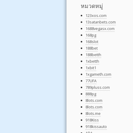
หมวดหมู่
123xos.com
13satanbets.com
1688vegasx.com
168pg
168slot
188bet
188betth
1xbetth
1xbit1
1xgameth.com
77UFA
789pluss.com
888pg
8lots.com
8lots.com
8lots.me
918Kiss
918kissauto