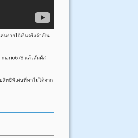
่นง่ายได้เงินจริงจำเป็น
่ mario678 แล้วสัมผัส
ับสิทธิพิเศษที่หาไม่ได้จาก