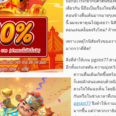
บอกอะไรเกี่ยวกับตัวตนของ
เดียวกัน นี่ถือเป็นเรื่องใหม
ค่อนข้างตื่นเต้นมากมายๆเ
นี้ ผมจะพาคุณไปดูเลยว่า น
ตอนเล่นสล็อตจริงไหม? ถ้าห
เพราะเหตุไรนิสัยจริงของเร
มากกว่าที่คิด?
สิ่งที่ทำให้เกม pgslot77 ต่า
อีกทั้งแรงกดดัน ความมุ่งหว
ความตื่นเต้นเกิดขึ้นพร
ก็เลยมักสนองตอบด้วยนิสั
ดวงใจให้มองเห็น โดยยิ่
กันหรือในช่วงเวลาที่เก
pgslot77
จึงทำให้เรามอ
มากขึ้น แต่ว่าพวกเราย