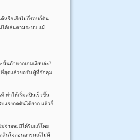
ด้หรือเสียไม่กี่รอบก็ดัน
่ได้เล่นตามระบบ แม้
นั้นถ้าหากเกมเงียบล่ะ?
ุดแล้วขอรับ ผู้ที่กักคุม
ี ทำให้เริ่มสปินเร็วขึ้น
รับแรงกดดันได้ยาก แล้วก็
ม่จ่ายจะมิได้รีบแก้โดย
ตัดสินใจตอนอารมณ์ไม่ดี