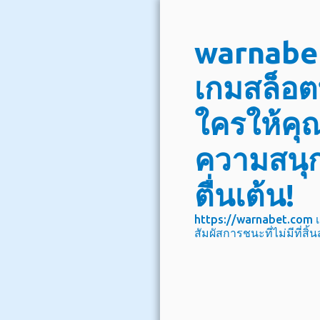
Skip
warnabet
to
content
เกมสล็อตท
ใครให้คุณ
ความสนุ
ตื่นเต้น!
https://warnabet.com เ
สัมผัสการชนะที่ไม่มีที่สิ้