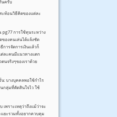
กันครับ
น สะท้อนวิธีคิดของแต่ละ
น pg77 การใช้ทุนระหว่าง
ีคิดของคนเล่นได้แจ้งชัด
ิธีการจัดการเงินแล้วก็
ง แต่ละคนมีแนวทางแตก
ตัวตนจริงๆของเราด้วย
ื่อมั่น: บางบุคคลพอใช้กำไร
กลุ่มที่ตัดสินใจไว ใช้
ับ เพราะเหตุว่าถึงแม้ว่าจะ
อะแยะรวมทั้งอยากควบคุม