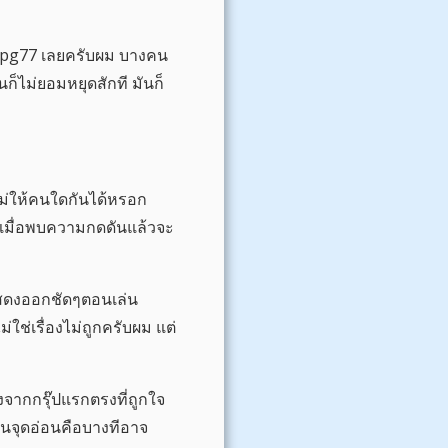
กับ pg77 เลยครับผม บางคน
ก็ไม่ยอมหยุดสักที มันก็
ใหม่ให้คนใดกันได้หรอก
า เมื่อพบความกดดันแล้วจะ
แสดงออกชัดๆตอนเล่น
ม่ใช่เรื่องไม่ถูกครับผม แต่
งจากกรุ๊ปแรกตรงที่ถูกใจ
นจุดอ่อนคือบางทีอาจ