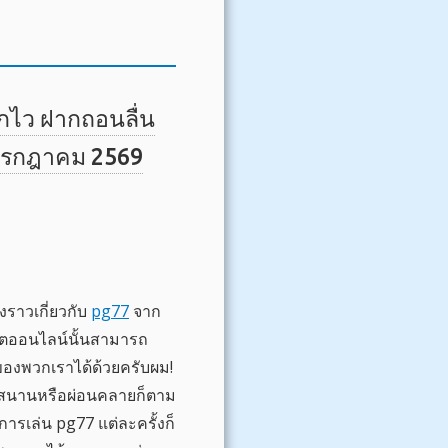
ตกไว ฝากถอนลื่น
 กรกฎาคม 2569
องราวเกี่ยวกับ
pg77
จาก
็อตออนไลน์นั้นสามารถ
ของพวกเราได้ด้วยครับผม!
ุกสนานหรือผ่อนคลายก็ตาม
อการเล่น pg77 แต่ละครั้งก็