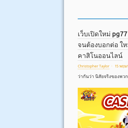
เว็บเปิดใหม่ pg7
จนต้องบอกต่อ ให
คาสิโนออนไลน์
Christopher Taylor
·
15 พฤษ
ว่ากันว่า นิสัยจริงของพ