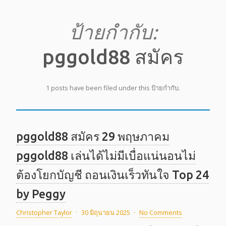
ป้ายกำกับ:
pggold88 สมัคร
1 posts have been filed under this ป้ายกำกับ.
pggold88 สมัคร 29 พฤษภาคม
pggold88 เล่นได้ไม่มีเบื่อแน่นอนไม่
ต้องโยกบัญชี ถอนเงินเร็วทันใจ Top 24
by Peggy
Christopher Taylor
·
30 มิถุนายน 2025
·
No Comments