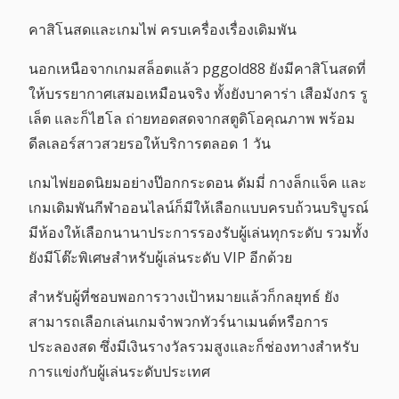
คาสิโนสดและเกมไพ่ ครบเครื่องเรื่องเดิมพัน
นอกเหนือจากเกมสล็อตแล้ว pggold88 ยังมีคาสิโนสดที่
ให้บรรยากาศเสมอเหมือนจริง ทั้งยังบาคาร่า เสือมังกร รู
เล็ต และก็ไฮโล ถ่ายทอดสดจากสตูดิโอคุณภาพ พร้อม
ดีลเลอร์สาวสวยรอให้บริการตลอด 1 วัน
เกมไพ่ยอดนิยมอย่างป๊อกกระดอน ดัมมี่ กางล็กแจ็ค และ
เกมเดิมพันกีฬาออนไลน์ก็มีให้เลือกแบบครบถ้วนบริบูรณ์
มีห้องให้เลือกนานาประการรองรับผู้เล่นทุกระดับ รวมทั้ง
ยังมีโต๊ะพิเศษสำหรับผู้เล่นระดับ VIP อีกด้วย
สำหรับผู้ที่ชอบพอการวางเป้าหมายแล้วก็กลยุทธ์ ยัง
สามารถเลือกเล่นเกมจำพวกทัวร์นาเมนต์หรือการ
ประลองสด ซึ่งมีเงินรางวัลรวมสูงและก็ช่องทางสำหรับ
การแข่งกับผู้เล่นระดับประเทศ