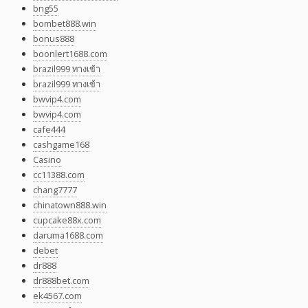
bng55
bombet888.win
bonus888
boonlert1688.com
brazil999 ทางเข้า
brazil999 ทางเข้า
bwvip4.com
bwvip4.com
cafe444
cashgame168
Casino
cc11388.com
chang7777
chinatown888.win
cupcake88x.com
daruma1688.com
debet
dr888
dr888bet.com
ek4567.com