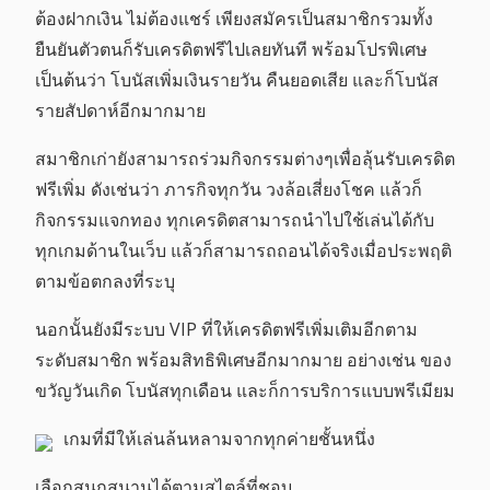
ต้องฝากเงิน ไม่ต้องแชร์ เพียงสมัครเป็นสมาชิกรวมทั้ง
ยืนยันตัวตนก็รับเครดิตฟรีไปเลยทันที พร้อมโปรพิเศษ
เป็นต้นว่า โบนัสเพิ่มเงินรายวัน คืนยอดเสีย และก็โบนัส
รายสัปดาห์อีกมากมาย
สมาชิกเก่ายังสามารถร่วมกิจกรรมต่างๆเพื่อลุ้นรับเครดิต
ฟรีเพิ่ม ดังเช่นว่า ภารกิจทุกวัน วงล้อเสี่ยงโชค แล้วก็
กิจกรรมแจกทอง ทุกเครดิตสามารถนำไปใช้เล่นได้กับ
ทุกเกมด้านในเว็บ แล้วก็สามารถถอนได้จริงเมื่อประพฤติ
ตามข้อตกลงที่ระบุ
นอกนั้นยังมีระบบ VIP ที่ให้เครดิตฟรีเพิ่มเติมอีกตาม
ระดับสมาชิก พร้อมสิทธิพิเศษอีกมากมาย อย่างเช่น ของ
ขวัญวันเกิด โบนัสทุกเดือน และก็การบริการแบบพรีเมียม
เกมที่มีให้เล่นล้นหลามจากทุกค่ายชั้นหนึ่ง
เลือกสนุกสนานได้ตามสไตล์ที่ชอบ