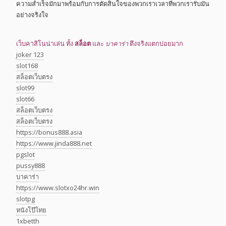
ความสำเร็จมักมาพร้อมกับการตัดสินใจของพวกเราเวลาที่พวกเรารับมัน
อย่างจริงใจ
เว็บคาสิโนน่าเล่น ทั้ง
สล็อต
และ
บาคาร่า
ตึงจริงแตกบ่อยมาก
joker 123
slot168
สล็อตเว็บตรง
slot99
slot66
สล็อตเว็บตรง
สล็อตเว็บตรง
https://bonus888.asia
https://www.jinda888.net
pgslot
pussy888
บาคาร่า
https://www.slotxo24hr.win
slotpg
หนังโป๊ไทย
1xbetth