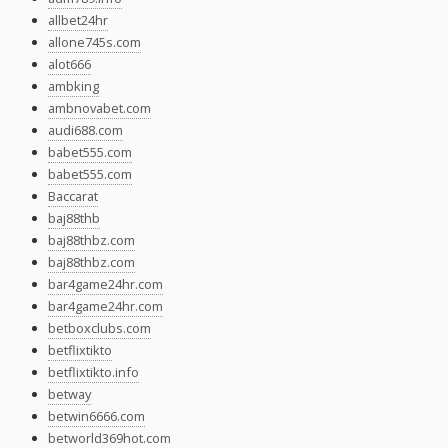
allbet24hr
allone745s.com
alot666
ambking
ambnovabet.com
audi688.com
babet555.com
babet555.com
Baccarat
baj88thb
baj88thbz.com
baj88thbz.com
bar4game24hr.com
bar4game24hr.com
betboxclubs.com
betflixtikto
betflixtikto.info
betway
betwin6666.com
betworld369hot.com