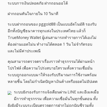
ระบบการเงินปลอดภัย ฝากถอนออโต้
ฝากถอนทันใจภายใน 10 วินาที
ระบบฝากถอนของ pggold88 เป็นแบบอัตโนมัติ รองรับ
อีกทั้งบัญชีธนาคารทุกแห่งในประเทศไทย แล้วก็
TrueMoney Wallet ผู้เล่นสามารถทำรายการได้เองไม่
ต้องผ่านแอดไม่น ทำงานได้ตลอด 1 วัน ไม่จำกัดรอบ
และไม่มีค่าประเพณี
คุณสามารถตรวจตราเรื่องราวทำธุรกรรมได้ผ่านหน้า
โปรไฟล์ เพื่อความโปร่งสบายใสรวมทั้งความเชื่อมั่น
ระบบถูกออกแบบมาให้รองรับปริมาณการใช้งานพร้อม
หลายชิ้น โดยไม่กำเนิดปัญหาเงินค้างหรือยอดไม่อัปเดต
ระบบยังรองรับการแจ้งเตือนผ่าน LINE และอีเมลเมื่อ
มีการทำธุรกรรม เพื่อความเชื่อมั่นในทุกขั้นตอน ทั้ง
ยังยังมีระบบระเบียบตรวจดูการฝากไม่ถูกบัญชีรวมทั้ง