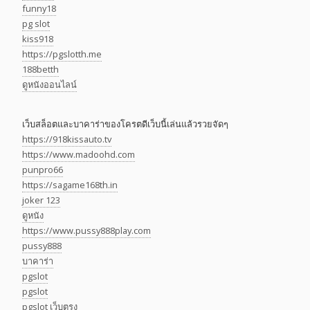
funny18
pg slot
kiss918
https://pgslotth.me
188betth
ดูหนังออนไลน์
เว็บสล็อตและบาคาร่าของโครตดีเว็บนี้เล่นแล้วรวยจัดๆ
https://918kissauto.tv
https://www.madoohd.com
punpro66
https://sagame168th.in
joker 123
ดูหนัง
https://www.pussy888play.com
pussy888
บาคาร่า
pgslot
pgslot
pgslot เว็บตรง