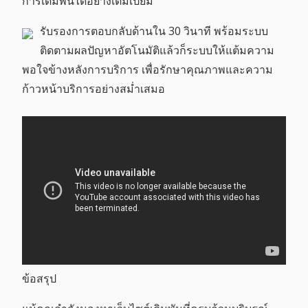
การเดิมพันได้อย่างเต็มเปี่ยม
รับรองการตอบกลับด้านใน 30 วินาที พร้อมระบบ
ติดตามผลปัญหาอัตโนมัติแล้วก็ระบบให้แต้มความ
พอใจข้างหลังการบริการ เพื่อรักษาคุณภาพและความ
ก้าวหน้าบริการอย่างสม่ำเสมอ
ข้อสรุป