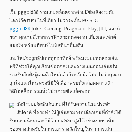
เว็บ pggold88 รวมเกมสล็อตจากค่ายมีชื่อเสียงระดับ
โลกไว้ครบจบในที่เดียว ไม่ว่าจะเป็น PG SLOT,
pggold88
Joker Gaming, Pragmatic Play, JILI, และก็
ฯลฯ ทุกเกมมีภาพกราฟิกสวยสดงดงาม เสียงเอฟเฟกต์
สมจริง พร้อมฟีพบร์โบนัสที่น่าตื่นเต้น
เกมใหม่จะถูกอัปเดตทุกอาทิตย์ พร้อมระบบทดลองเล่น
ฟรีที่ช่วยให้คุณเรียนข้อตกลงและวางแผนก่อนเล่นจริง
รองรับอีกทั้งผู้เล่นมือใหม่แล้วก็ระดับมือโปร ไม่ว่าคุณจะ
ถูกใจแนวไหน ตรงนี้มีให้เลือกครบทั้งสล็อตคลาสสิก
วิดีโอสล็อต รวมทั้งโปรเกรสซีฟแจ็คพอต
ยังมีระบบจัดอันดับเกมที่ได้รับความนิยมประจำ
สัปดาห์ ที่ช่วยทำให้ผู้เล่นสามารถเลือกเกมที่กำลังได้
รับความนิยมและก็มีโอกาสชนะสูงได้อย่างง่ายๆ เพิ่ม
ช่องทางสำหรับในการเอารางวัลใหญ่ในทุกการเล่น