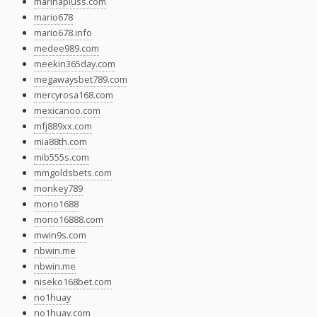
marinapluss.com
mario678
mario678.info
medee989.com
meekin365day.com
megawaysbet789.com
mercyrosa168.com
mexicanoo.com
mfj889xx.com
mia88th.com
mib555s.com
mmgoldsbets.com
monkey789
mono1688
mono16888.com
mwin9s.com
nbwin.me
nbwin.me
niseko168bet.com
no1huay
no1huay.com