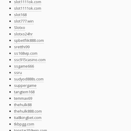
slot1111ok.com
slot1111ok.com
slot168
slot777.win
Slotxo
slotxo24hr
spbetflik888.com
sretthi99
ss168vip.com
ssc915casino.com
ssgame666
ssru
sudyod888s.com
suppergame
tangtem168
temmax69
thehulk88
thehulk888.com
tia8kingbet.com
tkbpgg.com
topstar359win.com