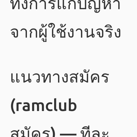
ทั้งการแก้ปัญหา
จากผู้ใช้งานจริง
แนวทางสมัคร
(ramclub
สมัคร) — ทีละ