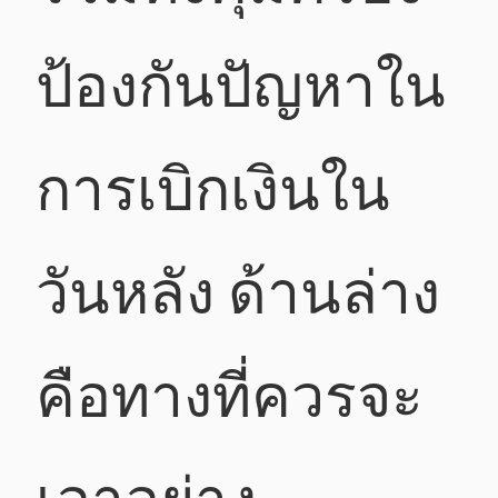
ป้องกันปัญหาใน
การเบิกเงินใน
วันหลัง ด้านล่าง
คือทางที่ควรจะ
เอาอย่าง