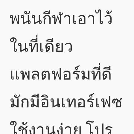
พนันกีฬาเอาไว้
ในที่เดียว
แพลตฟอร์มที่ดี
มักมีอินเทอร์เฟซ
ใช้งานง่าย โปร