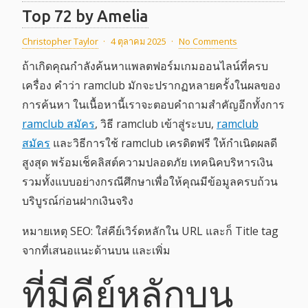
Top 72 by Amelia
Christopher Taylor
·
4 ตุลาคม 2025
·
No Comments
ถ้าเกิดคุณกำลังค้นหาแพลตฟอร์มเกมออนไลน์ที่ครบ
เครื่อง คำว่า ramclub มักจะปรากฏหลายครั้งในผลของ
การค้นหา ในเนื้อหานี้เราจะตอบคำถามสำคัญอีกทั้งการ
ramclub สมัคร
, วิธี ramclub เข้าสู่ระบบ,
ramclub
สมัคร
และวิธีการใช้ ramclub เครดิตฟรี ให้กำเนิดผลดี
สูงสุด พร้อมเช็คลิสต์ความปลอดภัย เทคนิคบริหารเงิน
รวมทั้งแบบอย่างกรณีศึกษาเพื่อให้คุณมีข้อมูลครบถ้วน
บริบูรณ์ก่อนฝากเงินจริง
หมายเหตุ SEO: ใส่คีย์เวิร์ดหลักใน URL และก็ Title tag
จากที่เสนอแนะด้านบน และเพิ่ม
ที่มีคีย์หลักบน