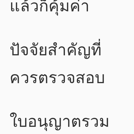
แล้วก็คุ้มค่า
ปัจจัยสำคัญที่
ควรตรวจสอบ
ใบอนุญาตรวม