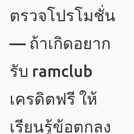
ตรวจโปรโมชั่น
— ถ้าเกิดอยาก
รับ ramclub
เครดิตฟรี ให้
เรียนรู้ข้อตกลง