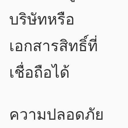
บริษัทหรือ
เอกสารสิทธิ์ที่
เชื่อถือได้
ความปลอดภัย