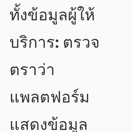
ทั้งข้อมูลผู้ให้
บริการ: ตรวจ
ตราว่า
แพลตฟอร์ม
แสดงข้อมูล