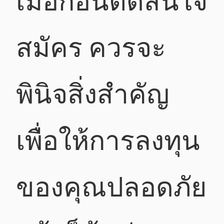
เมื่อก่อนตัดสินใจ
สมัคร ควรจะ
พินิจสิ่งสำคัญ
เพื่อให้การลงทุน
ของคุณปลอดภัย