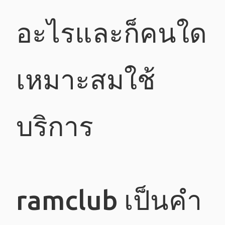
อะไรและก็คนใด
เหมาะสมใช้
บริการ
ramclub เป็นคำ