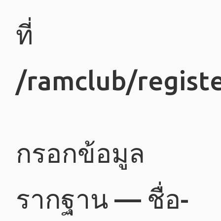
ที่
/ramclub/regist
กรอกข้อมูล
รากฐาน — ชื่อ-