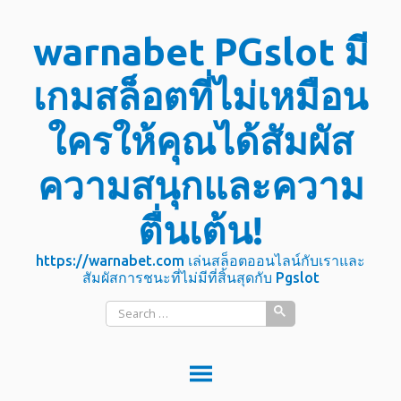
Skip
warnabet PGslot มี
to
content
เกมสล็อตที่ไม่เหมือน
ใครให้คุณได้สัมผัส
ความสนุกและความ
ตื่นเต้น!
https://warnabet.com เล่นสล็อตออนไลน์กับเราและ
สัมผัสการชนะที่ไม่มีที่สิ้นสุดกับ Pgslot
Search
for: