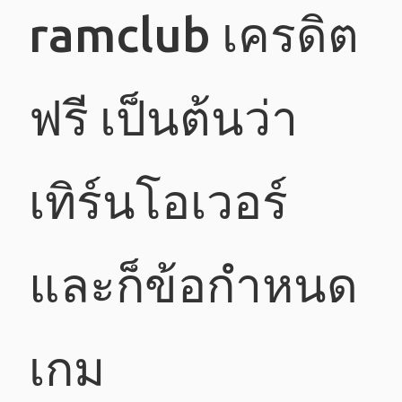
ramclub เครดิต
ฟรี เป็นต้นว่า
เทิร์นโอเวอร์
และก็ข้อกำหนด
เกม