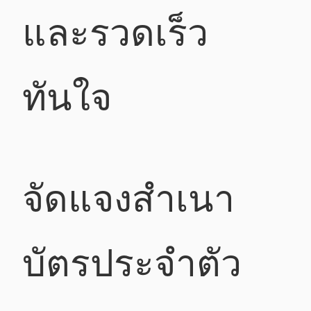
และรวดเร็ว
ทันใจ
จัดแจงสำเนา
บัตรประจำตัว