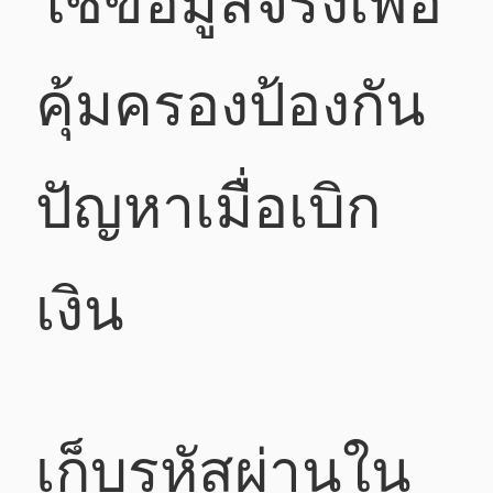
ใช้ข้อมูลจริงเพื่อ
คุ้มครองป้องกัน
ปัญหาเมื่อเบิก
เงิน
เก็บรหัสผ่านใน