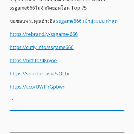
ssgame666ไม่จำกัดยอดโอน Top 75
ขอขอบพระคุณอ้างอิง
ssgame666 เข้าสู่ระบบ ล่าสุด
https://rebrand.ly/ssgame-666
https://cutly.info/ssgame666
https://bitt.to/48ryoe
https://shorturl.asia/vQLtx
https://t.co/UWIFrGpbwn
…