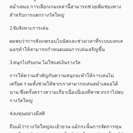
สม่ำเสมอ การเลือกเกมเหล่านี้สามารถช่วยเพิ่มช่องทาง
สำหรับการแตกรางวัลใหญ่
2.จับจังหวะการเล่น
ผมพบว่าการสังเกตรอบโบนัสและช่วงเวลาที่ระบบแจกเส
มอๆทำให้สามารถกำหนดแผนการเล่นเจริญขึ้น
3.สนุกไปกับเกม ไม่ใช่แค่เงินรางวัล
การให้ความสำคัญกับความสนุกจะทำให้การเล่นไม่
เครียด รวมทั้งช่วยให้พวกเราสามารถเล่นสม่ำเสมอได้
นาน ซึ่งครั้งคราวความเกี่ยวเนื่องนี่เองที่พาพวกเราไปพบ
รางวัลใหญ่
4.ลงทุนอย่างมีสติ
ถึงแม้ว่ารางวัลใหญ่จะเย้ายวน แม้กระนั้นการจัดการทุน