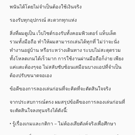
พนันได้โดยไม่จำเป็นต้องใช้เงินจริง
รองรับทุกอุปกรณ์ สะดวกทุกแห่ง
สิ่งที่ผมดูเป็น เว็บไซต์รองรับทั้งคอมพิวเตอร์ แท็บเล็ต
รวมทั้งมือถือ ทำให้ผมสามารถเล่นได้ทุกที่ ไม่ว่าจะนั่ง
ทำงานอยู่บ้าน หรือระหว่างเดินทาง ระบบไม่สะดุดรวม
ทั้งโหลดเกมได้เร็วมาก การใช้งานผ่านมือถือก็ง่าย เพียง
แค่แตะต้องๆจอ ไม่สลับซับซ้อนเสมือนบางแอปที่จำเป็น
ต้องปรับขนาดจอเอง
ข้อดีของการลองเล่นก่อนที่จะคิดที่จะตัดสินใจจริง
จากประสบการณ์ตรง ผมสรุปข้อดีของการลองเล่นก่อนที่
จะตัดสินใจลงทุนจริงได้ดังนี้:
• รู้เรื่องเกมและกติกา – ไม่ต้องเสียตังค์จริงเพื่อศึกษา