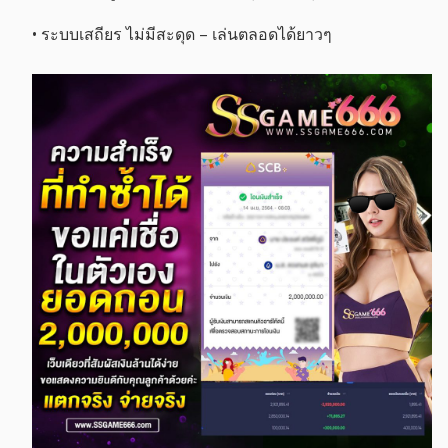
• ระบบเสถียร ไม่มีสะดุด – เล่นตลอดได้ยาวๆ