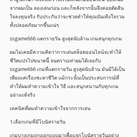
จากผมเป็น ลองเล่นก่อน และก็หลังจากนั้นจึงค่อยตัดสิน
ใจลงทุนจริง รับประกันว่าจะช่วยทำให้คุณบันเทิงใจรวม
ทั้งปลอดภัยมากขึ้นแน่ๆ
ssgame666 แตกรายวัน สูงสุดนับล้าน เกมสนุกทุกเกม
ผมไม่เคยมีความคิดว่าการเล่นสล็อตออนไลน์จะทำให้
ชีวิตแปรไปขนาดนี้ จนตราบเท่าผมได้เจอกับ
ssgame666 เกมที่แตกรายวัน สูงสุดนับล้าน มันมิได้เป็น
เพียงแค่เรื่องชะตาชีวิต แม้กระนั้นเป็นประสบการณ์ที่
ทำให้ผมทำความเข้าใจ วิธี และสนุกสนานกับทุกเกม
อย่างแท้จริง
เทคนิคที่ผมทำความเข้าใจจากการเล่น
1.เลือกเกมที่มีโบนัสรายวัน
เกมบางเกมถูกออกแบบมาเพื่อแจกโบนัสรายวันอย่าง