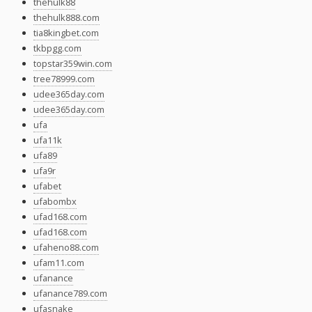
thehulk88
thehulk888.com
tia8kingbet.com
tkbpgg.com
topstar359win.com
tree78999.com
udee365day.com
udee365day.com
ufa
ufa11k
ufa89
ufa9r
ufabet
ufabombx
ufad168.com
ufad168.com
ufaheno88.com
ufam11.com
ufanance
ufanance789.com
ufasnake