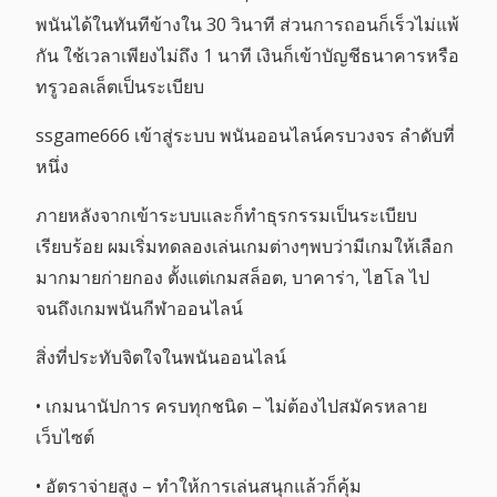
พนันได้ในทันทีข้างใน 30 วินาที ส่วนการถอนก็เร็วไม่แพ้
กัน ใช้เวลาเพียงไม่ถึง 1 นาที เงินก็เข้าบัญชีธนาคารหรือ
ทรูวอลเล็ตเป็นระเบียบ
ssgame666 เข้าสู่ระบบ พนันออนไลน์ครบวงจร ลำดับที่
หนึ่ง
ภายหลังจากเข้าระบบและก็ทำธุรกรรมเป็นระเบียบ
เรียบร้อย ผมเริ่มทดลองเล่นเกมต่างๆพบว่ามีเกมให้เลือก
มากมายก่ายกอง ตั้งแต่เกมสล็อต, บาคาร่า, ไฮโล ไป
จนถึงเกมพนันกีฬาออนไลน์
สิ่งที่ประทับจิตใจในพนันออนไลน์
• เกมนานัปการ ครบทุกชนิด – ไม่ต้องไปสมัครหลาย
เว็บไซต์
• อัตราจ่ายสูง – ทำให้การเล่นสนุกแล้วก็คุ้ม