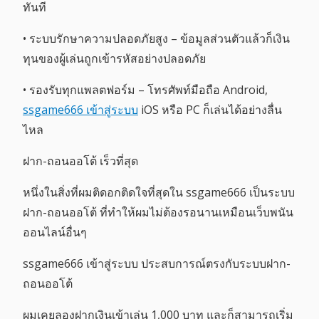
ทันที
• ระบบรักษาความปลอดภัยสูง – ข้อมูลส่วนตัวแล้วก็เงิน
ทุนของผู้เล่นถูกเข้ารหัสอย่างปลอดภัย
• รองรับทุกแพลตฟอร์ม – โทรศัพท์มือถือ Android,
ssgame666 เข้าสู่ระบบ
iOS หรือ PC ก็เล่นได้อย่างลื่น
ไหล
ฝาก-ถอนออโต้ เร็วที่สุด
หนึ่งในสิ่งที่ผมติดอกติดใจที่สุดใน ssgame666 เป็นระบบ
ฝาก-ถอนออโต้ ที่ทำให้ผมไม่ต้องรอนานเหมือนเว็บพนัน
ออนไลน์อื่นๆ
ssgame666 เข้าสู่ระบบ ประสบการณ์ตรงกับระบบฝาก-
ถอนออโต้
ผมเคยลองฝากเงินเข้าเล่น 1,000 บาท และก็สามารถเริ่ม