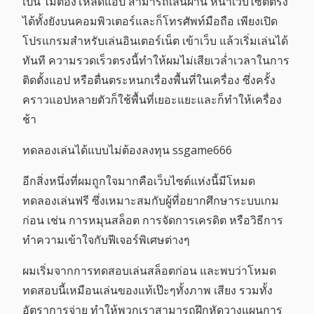
เป็น ไม่ต้องโหลดแอป สามารถเล่นผ่าน หน้าเว็บไซต์ตรง
ได้ทั้งยังบนคอมพิวเตอร์และก็โทรศัพท์มือถือ เพียงเปิด
โปรแกรมสำหรับเล่นอินเตอร์เน็ต เข้าเว็บ แล้วเริ่มเล่นได้
ทันที ความรวดเร็วตรงนี้ทำให้ผมไม่เสียเวล่ำเวลาในการ
ติดตั้งแอป หรือตื่นตระหนกเรื่องพื้นที่ในเครื่อง ซึ่งครั้ง
คราวแอปหลายตัวก็ใช้พื้นที่เยอะแยะและก็ทำให้เครื่อง
ช้า
ทดลองเล่นได้แบบไม่ต้องลงทุน ssgame666
อีกสิ่งหนึ่งที่ผมถูกใจมากคือเว็บไซต์แห่งนี้มีโหมด
ทดลองเล่นฟรี ซึ่งเหมาะสมกับผู้ที่อยากศึกษาระบบเกม
ก่อน เช่น การหมุนสล็อต การจัดการเครดิต หรือวิธีการ
ทำความเข้าใจกับฟีเจอร์พิเศษต่างๆ
ผมเริ่มจากการทดสอบเล่นสล็อตก่อน และพบว่าโหมด
ทดสอบนี้เหมือนเล่นของแท้เป๊ะๆทั้งภาพ เสียง รวมทั้ง
อัตราการจ่าย ทำให้พวกเราสามารถฝึกหัดวางแผนการ