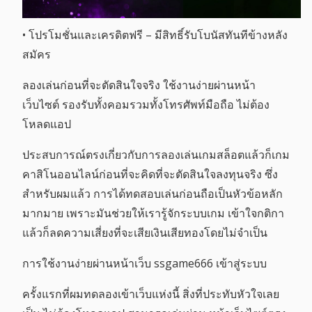
• โปรโมชั่นและเครดิตฟรี – มีสิทธิ์รับโบนัสทันทีข้างหลัง
สมัคร
ลองเล่นก่อนที่จะตัดสินใจจริง ใช้งานง่ายผ่านหน้า
เว็บไซต์ รองรับทั้งคอมรวมทั้งโทรศัพท์มือถือ ไม่ต้อง
โหลดแอป
ประสบการณ์ตรงเกี่ยวกับการลองเล่นเกมสล็อตแล้วก็เกม
คาสิโนออนไลน์ก่อนที่จะคิดที่จะตัดสินใจลงทุนจริง ซึ่ง
สำหรับผมแล้ว การได้ทดสอบเล่นก่อนถือเป็นหัวข้อหลัก
มากมาย เพราะมันช่วยให้เรารู้จักระบบเกม เข้าใจกติกา
แล้วก็ลดความเสี่ยงที่จะเสียเงินเสียทองโดยไม่จำเป็น
การใช้งานง่ายผ่านหน้าเว็บ ssgame666 เข้าสู่ระบบ
ครั้งแรกที่ผมทดลองเข้าเว็บแห่งนี้ สิ่งที่ประทับหัวใจเลย