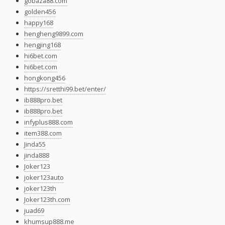
gobaza88.com
golden456
happy168
hengheng9899.com
hengjing168
hi6bet.com
hi6bet.com
hongkong456
https://sretthi99.bet/enter/
ib888pro.bet
ib888pro.bet
infyplus888.com
item388.com
Jinda55
jinda888
Joker123
joker123auto
joker123th
Joker123th.com
juad69
khumsup888.me