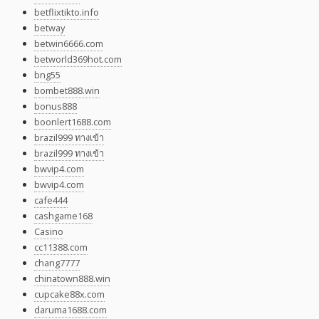
betflixtikto.info
betway
betwin6666.com
betworld369hot.com
bng55
bombet888.win
bonus888
boonlert1688.com
brazil999 ทางเข้า
brazil999 ทางเข้า
bwvip4.com
bwvip4.com
cafe444
cashgame168
Casino
cc11388.com
chang7777
chinatown888.win
cupcake88x.com
daruma1688.com