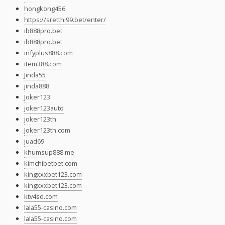
hongkong456
https://sretthi99.bet/enter/
ib888pro.bet
ib888pro.bet
infyplus888.com
item388.com
Jinda55
jinda888
Joker123
joker123auto
joker123th
Joker123th.com
juad69
khumsup888.me
kimchibetbet.com
kingxxxbet123.com
kingxxxbet123.com
ktv4sd.com
lala55-casino.com
lala55-casino.com