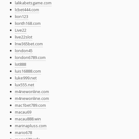
lalikabetsgame.com
lcbet444.com
lion123
lionth168.com
Live22
live22slot
lnw365bet.com
london45
london6789.com
lot888
luis16888.com
luke999.net
lux555.net
m4newonline.com
m4newonline.com
mac1bet789.com
macau69
macau888.win
marinapluss.com
mario678