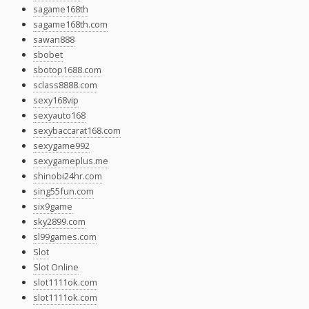
sagame168th
sagame168th.com
sawan888
sbobet
sbotop1688.com
sclass8888.com
sexy168vip
sexyauto168
sexybaccarat168.com
sexygame992
sexygameplus.me
shinobi24hr.com
sing55fun.com
six9game
sky2899.com
sl99games.com
Slot
Slot Online
slot1111ok.com
slot1111ok.com