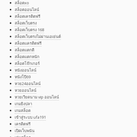
สล็อตxo
สล็อตออนไลน์
สล็อตเครดิตฟรี
สล็อตเว็บตรง
สล็อตเว็บตรง 168
สล็อตเว็บตรงไม่ผ่านเอเย่นต์
สล็อตเเครดิตฟรี
สล็อตแตกดี
สล็อตแตกหนัก
สล็อตโจ๊กเกอร์
หนังออนไลน์
หนังโป๊69
หวย24ออนไลน์
หวยออนไลน์
หวยเวียดนาม vip ออนไลน์
เกมยิงปลา
เกมสล็อต
เข้าสู่ระบบ ufa191
เครดิตฟรี
เปิดเว็บพนัน