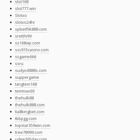
slot168
slot777.win
Slotxo
slotxo24hr
spbetflik888.com
sretthi99
ss168vip.com
ssc915casino.com
ssgame666
ssru
sudyod888s.com
suppergame
tangtem168
temmax69
thehulk88
thehulk888.com
tia8kingbet.com
tkbpgg.com
topstar359win.com
tree78999.com
udee365day.com