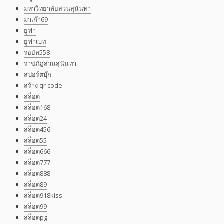
มหาวิทยาลัยสวนสุนันทา
มาเก๊า69
ยูฟ่า
ยูฟ่าเบท
รอยัล558
ราชภัฏสวนสุนันทา
สปอร์ตบุ๊ก
สร้าง qr code
สล็อต
สล็อต168
สล็อต24
สล็อต456
สล็อต55
สล็อต666
สล็อต777
สล็อต888
สล็อต89
สล็อต918kiss
สล็อต99
สล็อตpg