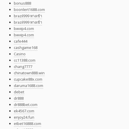
bonus888
boonlert1688.com
brazil999 ทางเข้า
brazil999 ทางเข้า
bwvip4.com
bwvip4.com
cafe444
cashgame168
Casino
cc11388.com
chang7777
chinatown888.win
cupcake88x.com
daruma1688.com
debet
dr888
dr888bet.com
ek4567.com
enjoy24.fun
etbet16888.com