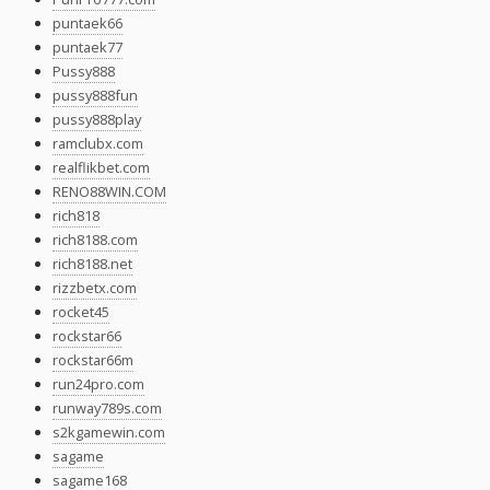
puntaek66
puntaek77
Pussy888
pussy888fun
pussy888play
ramclubx.com
realflikbet.com
RENO88WIN.COM
rich818
rich8188.com
rich8188.net
rizzbetx.com
rocket45
rockstar66
rockstar66m
run24pro.com
runway789s.com
s2kgamewin.com
sagame
sagame168