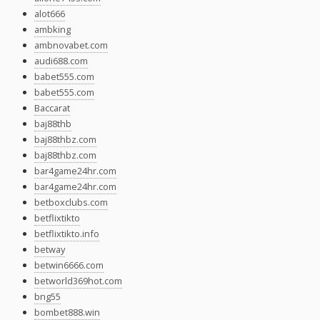
alot666
ambking
ambnovabet.com
audi688.com
babet555.com
babet555.com
Baccarat
baj88thb
baj88thbz.com
baj88thbz.com
bar4game24hr.com
bar4game24hr.com
betboxclubs.com
betflixtikto
betflixtikto.info
betway
betwin6666.com
betworld369hot.com
bng55
bombet888.win