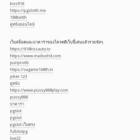
kiss918
https://pgslotth.me
188betth
ดูหนังออนไลน์
เว็บสล็อตและบาคาร่าของโครตดีเว็บนี้เล่นแล้วรวยจัดๆ
https://918kissauto.tv
https://www.madoohd.com
punpro66
https://sagame168th.in
joker 123
ดูหนัง
https://www.pussy888play.com
pussy888
บาคาร่า
pgslot
pgslot
pgslot เว็บตรง
fullslotpg
live22