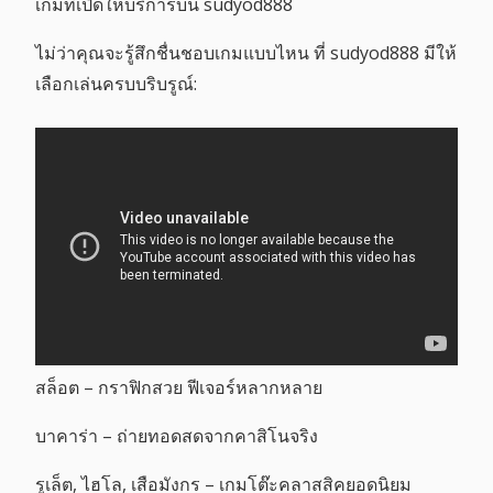
เกมที่เปิดให้บริการบน sudyod888
ไม่ว่าคุณจะรู้สึกชื่นชอบเกมแบบไหน ที่ sudyod888 มีให้
เลือกเล่นครบบริบรูณ์:
สล็อต – กราฟิกสวย ฟีเจอร์หลากหลาย
บาคาร่า – ถ่ายทอดสดจากคาสิโนจริง
รูเล็ต, ไฮโล, เสือมังกร – เกมโต๊ะคลาสสิคยอดนิยม