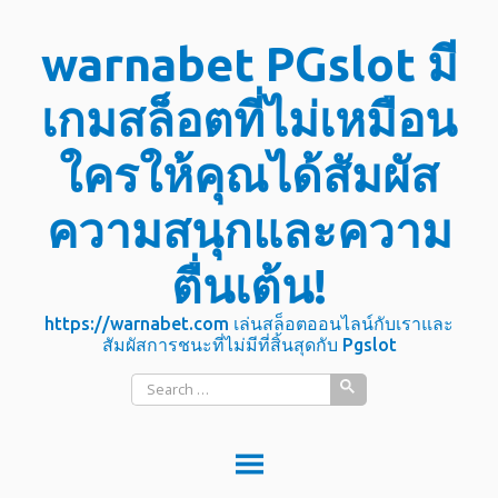
Skip
warnabet PGslot มี
to
content
เกมสล็อตที่ไม่เหมือน
ใครให้คุณได้สัมผัส
ความสนุกและความ
ตื่นเต้น!
https://warnabet.com เล่นสล็อตออนไลน์กับเราและ
สัมผัสการชนะที่ไม่มีที่สิ้นสุดกับ Pgslot
Search
for: