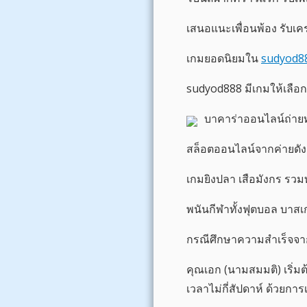
เสนอแนะเพื่อนพ้อง รับ
เกมยอดนิยมใน
sudyod8
sudyod888 มีเกมให้เลือกน
บาคาร่าออนไลน์ถ่า
สล็อตออนไลน์จากค่ายดัง 
เกมยิงปลา เสือมังกร รวมทั
พนันกีฬาทั้งฟุตบอล บาสเ
กรณีศึกษาความสำเร็จจากผ
คุณเอก (นามสมมติ) เริ่ม
เวลาไม่กี่สัปดาห์ ด้วยกา