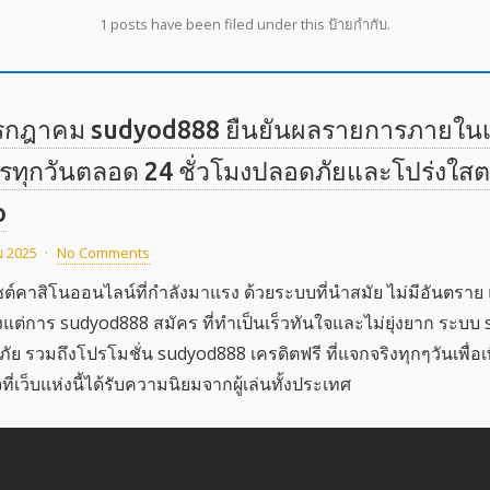
1 posts have been filed under this ป้ายกำกับ.
รกฎาคม sudyod888 ยืนยันผลรายการภายในเว
การทุกวันตลอด 24 ชั่วโมงปลอดภัยและโปร่งใส
o
ม 2025
·
No Comments
ไซต์คาสิโนออนไลน์ที่กำลังมาแรง ด้วยระบบที่นำสมัย ไม่มีอันตร
้งแต่การ sudyod888 สมัคร ที่ทำเป็นเร็วทันใจและไม่ยุ่งยาก ระบบ s
ัย รวมถึงโปรโมชั่น sudyod888 เครดิตฟรี ที่แจกจริงทุกๆวันเพื่อ
ี่เว็บแห่งนี้ได้รับความนิยมจากผู้เล่นทั้งประเทศ