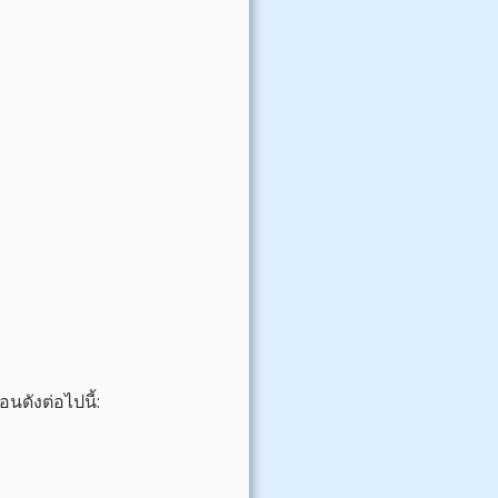
นดังต่อไปนี้: