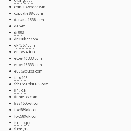
chang7777
chinatown888.win
cupcake88x.com
daruma1688.com
debet
dr888
dr888bet.com
ek4567.com
enjoy24.fun
etbet16888.com
etbet16888.com
eu369clubs.com
faro168
fcharoenkit168.com
ff123th
finnivips.com
fizz169bet.com
fox689ok.com
fox689ok.com
fullslotpg
funny18