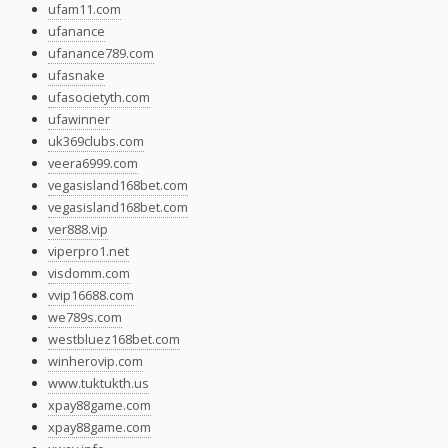
ufam11.com
ufanance
ufanance789.com
ufasnake
ufasocietyth.com
ufawinner
uk369clubs.com
veera6999.com
vegasisland168bet.com
vegasisland168bet.com
ver888.vip
viperpro1.net
visdomm.com
vvip16688.com
we789s.com
westbluez168bet.com
winherovip.com
www.tuktukth.us
xpay88game.com
xpay88game.com