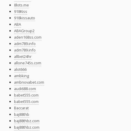
8lots.me
918Kiss
918kissauto
ABA
ABAGroup2
aden168ss.com
adm789.info
adm789.info
allbet24hr
allone745s.com
alot666
ambking
ambnovabet.com
audi688.com
babet555.com
babet555.com
Baccarat
baj88thb
baj88thbz.com
baj88thbz.com