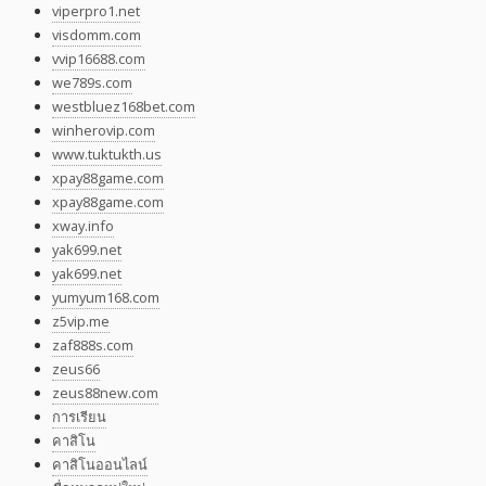
viperpro1.net
visdomm.com
vvip16688.com
we789s.com
westbluez168bet.com
winherovip.com
www.tuktukth.us
xpay88game.com
xpay88game.com
xway.info
yak699.net
yak699.net
yumyum168.com
z5vip.me
zaf888s.com
zeus66
zeus88new.com
การเรียน
คาสิโน
คาสิโนออนไลน์