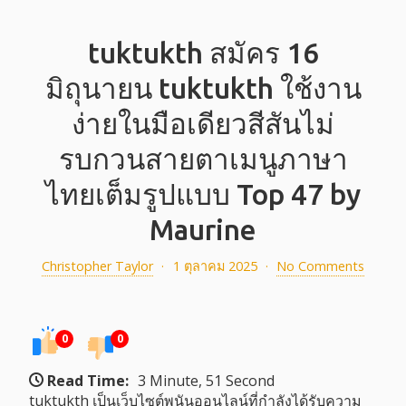
tuktukth สมัคร 16
มิถุนายน tuktukth ใช้งาน
ง่ายในมือเดียวสีสันไม่
รบกวนสายตาเมนูภาษา
ไทยเต็มรูปแบบ Top 47 by
Maurine
Christopher Taylor
·
1 ตุลาคม 2025
·
No Comments
0
0
Read Time:
3 Minute, 51 Second
tuktukth เป็นเว็บไซต์พนันออนไลน์ที่กำลังได้รับความ