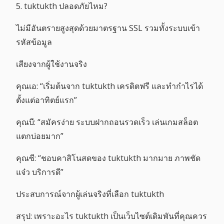
5. tuktukth ปลอดภัยไหม?
ไม่มีอันตรายสูงสุดด้วยมาตรฐาน SSL รวมทั้งระบบเข้า
รหัสข้อมูล
เสียงจากผู้ใช้งานจริง
คุณเอ: “เริ่มต้นจาก tuktukth เครดิตฟรี และทำกำไรได้
ตั้งแต่อาทิตย์แรก”
คุณบี: “สมัครง่าย ระบบฝากถอนรวดเร็ว เล่นเกมสล็อต
แตกบ่อยมาก”
คุณซี: “ชอบคาสิโนสดของ tuktukth มากมาย ภาพชัด
แจ๋ว บริการดี”
ประสบการณ์จากผู้เล่นจริงที่เลือก tuktukth
สรุป: เพราะอะไร tuktukth เป็นเว็บไซต์เดิมพันที่คุณควร