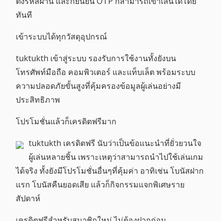
ตั้งรหัสผ่าน และก็ยืนยัน OTP ก็สามารถเข้าเล่นได้โดย
ทันที
เข้าระบบได้ทุกวัสดุอุปกรณ์
tuktukth เข้าสู่ระบบ รองรับการใช้งานทั้งยังบน
โทรศัพท์มือถือ คอมพิวเตอร์ และแท็บเล็ต พร้อมระบบ
ความปลอดภัยขั้นสูงที่คุ้มครองข้อมูลผู้เล่นอย่างมี
ประสิทธิภาพ
โปรโมชั่นแล้วก็เครดิตฟรีมาก
tuktukth เครดิตฟรี นับว่าเป็นข้อแนะนำที่ยั่วยวนใจ
ผู้เล่นหลายชิ้น เพราะเหตุว่าสามารถนำไปใช้เล่นเกม
ได้จริง ทั้งยังมีโปรโมชั่นอื่นๆที่คุ้มค่า อาทิเช่น โบนัสฝาก
แรก โบนัสคืนยอดเสีย แล้วก็กิจกรรมแจกพิเศษราย
สัปดาห์
เครดิตฟรีสำหรับสมาชิกใหม่ ไม่ต้องฝากก่อน