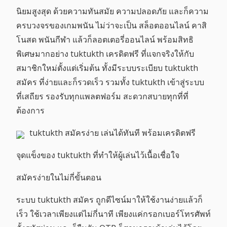
นิยมสูงสุด ด้วยความทันสมัย ความปลอดภัย และก็ความ
ครบวงจรของเกมพนัน ไม่ว่าจะเป็น สล็อตออนไลน์ คาสิ
โนสด พนันกีฬา แล้วก็ลอตเตอรี่ออนไลน์ พร้อมสิทธิ
พิเศษมากอย่าง tuktukth เครดิตฟรี ที่แจกจริงให้กับ
สมาชิกใหม่ตั้งแต่เริ่มต้น ทั้งมีระบบระเบียบ tuktukth
สมัคร ที่ง่ายและก็รวดเร็ว รวมทั้ง tuktukth เข้าสู่ระบบ
ที่เสถียร รองรับทุกแพลตฟอร์ม สะดวกสบายทุกที่ที่
ต้องการ
tuktukth สมัครง่าย เล่นได้ทันที พร้อมเครดิตฟรี
จุดแข็งของ tuktukth ที่ทำให้ผู้เล่นไว้เนื้อเชื่อใจ
สมัครง่ายในไม่กี่ขั้นตอน
ระบบ tuktukth สมัคร ถูกดีไซน์มาให้ใช้งานง่ายแล้วก็
เร็ว ใช้เวลาเพียงแต่ไม่กี่นาที เพียงแค่กรอกเบอร์โทรศัพท์