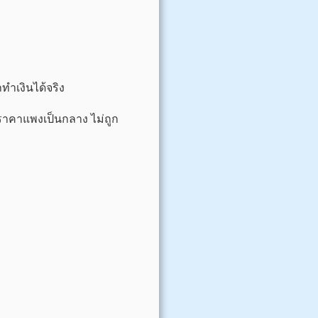
ถทำเงินได้จริง
ง ราคาแพงเป็นกลาง ไม่ถูก