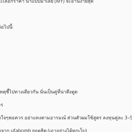
แนะเลือกราคา น้ำแบบมาเลย์ (MY) จะอ่านง่ายสุด
่อไปนี้:
ี้ไปทางเดียวกัน นั่นเป็นคู่ที่น่าดึงดูด
วร
ทิงใจๆพอควร อย่าแทงตามอารมณ์ ส่วนตัวผมใช้สูตร ลงทุนคู่ละ 3
จาก ufabomb ยอดฮิต (เอาอย่างได้ทุกเว็บ)