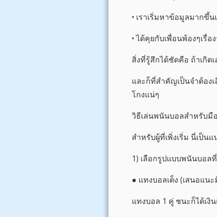
• เราเริ่มหาข้อมูลมากขึ้น
• ได้คุยกับเพื่อนพ้องๆเรื่
สิ่งที่รู้สึกได้ชัดคือ ถ้า
และก็ที่สำคัญเป็นจำต้องเล
โกงแน่ๆ
วิธีเล่นพนันบอลสำหรับมือใ
สำหรับผู้ที่เพิ่งเริ่ม นี่เป
1) เลือกรูปแบบพนันบอลที
● แทงบอลเต็ง (เสนอแนะม
แทงบอล 1 คู่ ชนะก็ได้เงิน