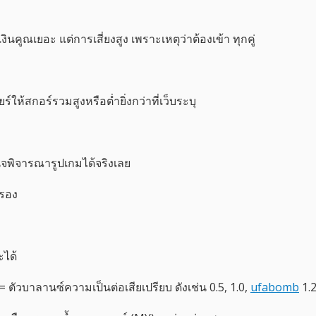
งินคูณเยอะ แต่การเสี่ยงสูง เพราะเหตุว่าต้องเข้า ทุกคู่
ยร์ให้สกอร์รวมสูงหรือต่ำยิ่งกว่าที่เว็บระบุ
จพิจารณารูปเกมได้จริงเลย
อรอง
ะได้
 ตัวบาลานซ์ความเป็นต่อเสียเปรียบ ดังเช่น 0.5, 1.0,
ufabomb
1.