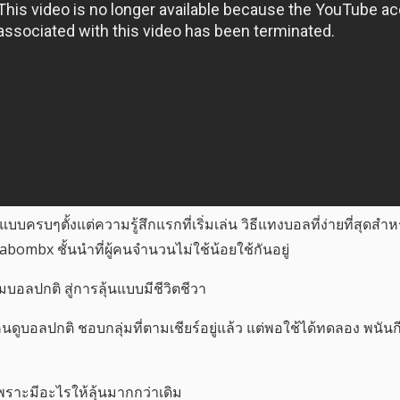
แบบครบๆตั้งแต่ความรู้สึกแรกที่เริ่มเล่น วิธีแทงบอลที่ง่ายที่สุดส
bombx ชั้นนำที่ผู้คนจำนวนไม่ใช้น้อยใช้กันอยู่
บอลปกติ สู่การลุ้นแบบมีชีวิตชีวา
ูบอลปกติ ชอบกลุ่มที่ตามเชียร์อยู่แล้ว แต่พอใช้ได้ทดลอง พนันกี
ราะมีอะไรให้ลุ้นมากกว่าเดิม