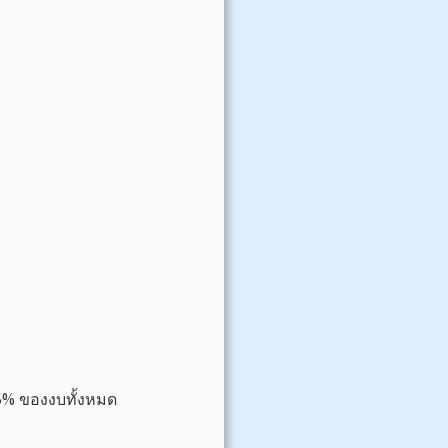
–5% ของงบทั้งหมด