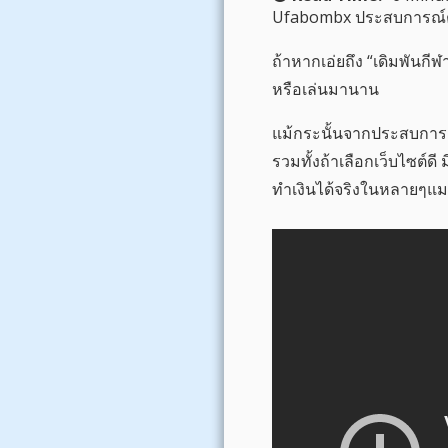
Ufabombx ประสบการณ์ต
ถ้าหากเอ่ยถึง “เดิมพันก
หรือเล่นมานาน
แม้กระนั้นจากประสบการณ์ส
รวมทั้งถ้าเลือกเว็บไซต์
ทำเงินได้จริงในหลายๆแม