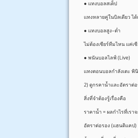
● แทงบอลสเต็ป
แทงหลายคู่ในบิลเดียว ได้เ
● แทงบอลสูง–ต่ำ
ไม่ต้องเชียร์ทีมไหน แค่เชี
● พนันบอลไลฟ์ (Live)
แทงตอนบอลกำลังเตะ พินิ
2) ดูกรคาน้ำและอัตราต่
สิ่งที่จำต้องรู้เรื่องคือ
ราคาน้ำ = ผลกำไรที่เราจ
อัตราต่อรอง (แฮนดิแคป) =