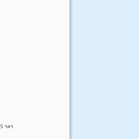
25 ฯลฯ