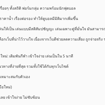
เรื่อยๆ ทั้งสถิติ ฟอร์มกลุ่ม ความพร้อมนักฟุตบอล
องราคาน้ำ เรื่องต่อรอง ทำให้ดูบอลมีมิติมากเพิ่มขึ้น
เกิดเล่นให้เป็น เล่นแบบมีสติสัมปชัญญะ เล่นเฉพาะคู่ที่มั่นใจ มันสามาร
ือกเว็บที่น่าไว้วางใจ เนื่องจากเว็บดีช่วยลดความเสี่ยง ถูกจ่ายจริ
หม่: เดิมพันกีฬา เข้าใจง่าย เล่นเป็นใน 5 นาที
็นแนวทางที่ง่ายที่สุด รวมทั้งใช้ได้กับทุกเว็บไซต์
่เหมาะสมกับตัวเอง
ือใหม่)
เลย เข้าใจง่าย ไม่ซับซ้อน