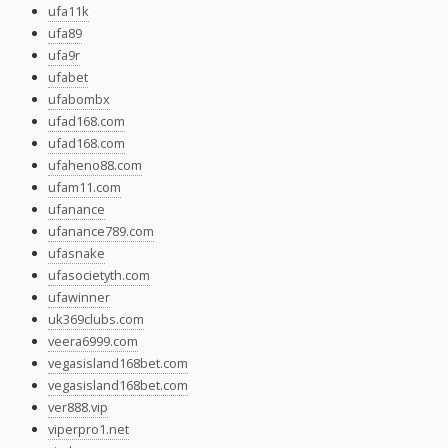
ufa11k
ufa89
ufa9r
ufabet
ufabombx
ufad168.com
ufad168.com
ufaheno88.com
ufam11.com
ufanance
ufanance789.com
ufasnake
ufasocietyth.com
ufawinner
uk369clubs.com
veera6999.com
vegasisland168bet.com
vegasisland168bet.com
ver888.vip
viperpro1.net