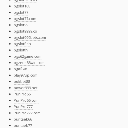
pgslot168
pgslot77
pgslot77.com
pgslot99
pgslot9999.co
pgslot999bets.com
pgslotfish
pgslotth
pgx62game.com
pgzeus88win.com
pgสล็อต
play97vip.com
pokbet88
power999.net
PunPro66
PunPro66.com
PunPro777
PunPro777.com
puntaek66
puntaek77