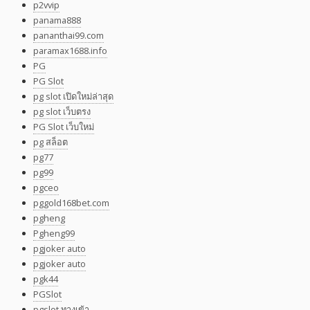
p2vvip
panama888
pananthai99.com
paramax1688.info
PG
PG Slot
pg slot เปิดใหม่ล่าสุด
pg slot เว็บตรง
PG Slot เว็บใหม่
pg สล็อต
pg77
pg99
pgceo
pggold168bet.com
pgheng
Pgheng99
pgjoker auto
pgjoker auto
pgk44
PGSlot
pgslot ทางเข้า