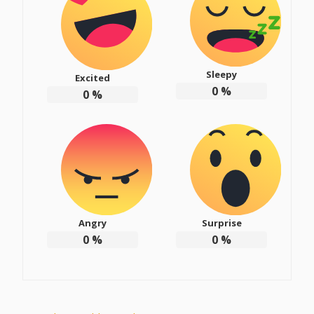
Sleepy
Excited
0
%
0
%
Angry
Surprise
0
%
0
%