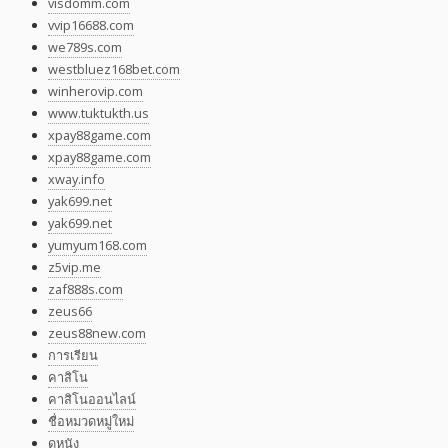
visdomm.com
vvip16688.com
we789s.com
westbluez168bet.com
winherovip.com
www.tuktukth.us
xpay88game.com
xpay88game.com
xway.info
yak699.net
yak699.net
yumyum168.com
z5vip.me
zaf888s.com
zeus66
zeus88new.com
การเรียน
คาสิโน
คาสิโนออนไลน์
ชื่อหมวดหมู่ใหม่
ดูหนัง