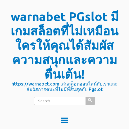
Skip
warnabet PGslot มี
to
content
เกมสล็อตที่ไม่เหมือน
ใครให้คุณได้สัมผัส
ความสนุกและความ
ตื่นเต้น!
https://warnabet.com เล่นสล็อตออนไลน์กับเราและ
สัมผัสการชนะที่ไม่มีที่สิ้นสุดกับ Pgslot
Search
for: