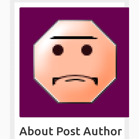
About Post Author