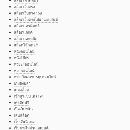
สล็อตเครดิตฟรี
สล็อตเว็บตรง
สล็อตเว็บตรง 168
สล็อตเว็บตรงไม่ผ่านเอเย่นต์
สล็อตเเครดิตฟรี
สล็อตแตกดี
สล็อตแตกหนัก
สล็อตโจ๊กเกอร์
หนังออนไลน์
หนังโป๊69
หวย24ออนไลน์
หวยออนไลน์
หวยเวียดนาม vip ออนไลน์
เกมยิงปลา
เกมสล็อต
เข้าสู่ระบบ ufa191
เครดิตฟรี
เปิดเว็บพนัน
เล่นสล็อต
เว็บ มันนี่ เกม
เว็บตรงไม่ผ่านเอเย่นต์