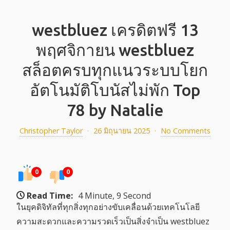
westbluez เครดิตฟรี 13
พฤศจิกายน westbluez
สล็อตครบทุกแนวระบบโยก
อัตโนมัติโบนัสไม่พัก Top
78 by Natalie
Christopher Taylor
·
26 มิถุนายน 2025
·
No Comments
0
0
Read Time:
4 Minute, 9 Second
ในยุคดิจิทัลที่ทุกสิ่งทุกอย่างขับเคลื่อนด้วยเทคโนโลยี
ความสะดวกและความรวดเร็วเป็นสิ่งจำเป็น westbluez