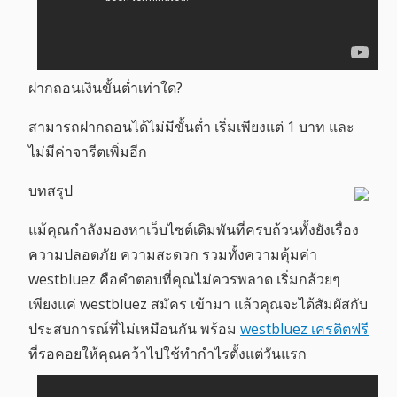
ฝากถอนเงินขั้นต่ำเท่าใด?
สามารถฝากถอนได้ไม่มีขั้นต่ำ เริ่มเพียงแต่ 1 บาท และ
ไม่มีค่าจารีตเพิ่มอีก
บทสรุป
แม้คุณกำลังมองหาเว็บไซต์เดิมพันที่ครบถ้วนทั้งยังเรื่อง
ความปลอดภัย ความสะดวก รวมทั้งความคุ้มค่า
westbluez คือคำตอบที่คุณไม่ควรพลาด เริ่มกล้วยๆ
เพียงแค่ westbluez สมัคร เข้ามา แล้วคุณจะได้สัมผัสกับ
ประสบการณ์ที่ไม่เหมือนกัน พร้อม
westbluez เครดิตฟรี
ที่รอคอยให้คุณคว้าไปใช้ทำกำไรตั้งแต่วันแรก