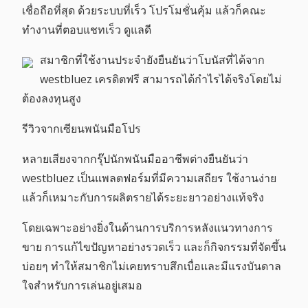
เชื่อถือที่สุด ด้วยระบบที่เร็ว โปรโมชั่นคุ้ม แล้วก็คณะ
ทำงานที่ตอบแชทเร็ว ดูแลดี
สมาชิกที่ใช้งานประจำยังยืนยันว่าโบนัสที่ได้จาก
westbluez เครดิตฟรี สามารถได้กำไรได้จริงโดยไม่
ต้องลงทุนสูง
รีวิวจากเซียนพนันมือโปร
หลายเสียงจากกรุ๊ปนักพนันมืออาชีพต่างยืนยันว่า
westbluez เป็นแพลตฟอร์มที่มีความเสถียร ใช้งานง่าย
แล้วก็เหมาะกับการผลิตรายได้ระยะยาวอย่างแท้จริง
โดยเฉพาะอย่างยิ่งในด้านการบริการหลังแนวทางการ
ขาย การแก้ไขปัญหาอย่างรวดเร็ว และก็กิจกรรมที่จัดขึ้น
บ่อยๆ ทำให้สมาชิกไม่เคยทราบสึกเบื่อและมีแรงบันดาล
ใจสำหรับการเล่นอยู่เสมอ