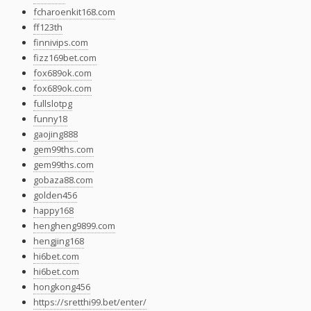
fcharoenkit168.com
ff123th
finnivips.com
fizz169bet.com
fox689ok.com
fox689ok.com
fullslotpg
funny18
gaojing888
gem99ths.com
gem99ths.com
gobaza88.com
golden456
happy168
hengheng9899.com
hengjing168
hi6bet.com
hi6bet.com
hongkong456
https://sretthi99.bet/enter/