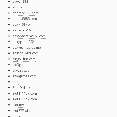
sawan888
sbobet
sbotop1688.com
sclass8888.com
sexy168vip
sexyauto168
sexybaccarat168.com
sexygame992
sexygameplus.me
shinobi24hr.com
sing55fun.com
six9game
sky2899.com
sl99games.com
Slot
Slot Online
slot1111ok.com
slot1111ok.com
slot168
slot777.win
Slotxo