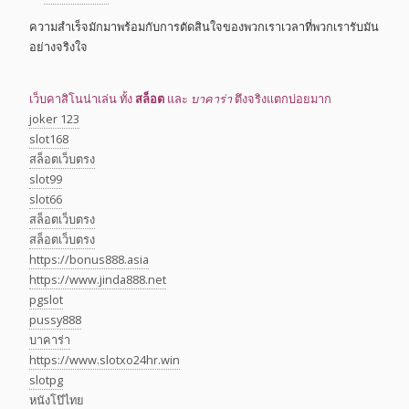
ความสำเร็จมักมาพร้อมกับการตัดสินใจของพวกเราเวลาที่พวกเรารับมัน
อย่างจริงใจ
เว็บคาสิโนน่าเล่น ทั้ง
สล็อต
และ
บาคาร่า
ตึงจริงแตกบ่อยมาก
joker 123
slot168
สล็อตเว็บตรง
slot99
slot66
สล็อตเว็บตรง
สล็อตเว็บตรง
https://bonus888.asia
https://www.jinda888.net
pgslot
pussy888
บาคาร่า
https://www.slotxo24hr.win
slotpg
หนังโป๊ไทย