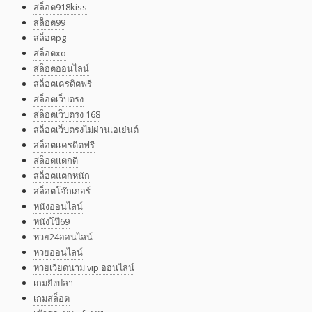
สล็อต918kiss
สล็อต99
สล็อตpg
สล็อตxo
สล็อตออนไลน์
สล็อตเครดิตฟรี
สล็อตเว็บตรง
สล็อตเว็บตรง 168
สล็อตเว็บตรงไม่ผ่านเอเย่นต์
สล็อตเเครดิตฟรี
สล็อตแตกดี
สล็อตแตกหนัก
สล็อตโจ๊กเกอร์
หนังออนไลน์
หนังโป๊69
หวย24ออนไลน์
หวยออนไลน์
หวยเวียดนาม vip ออนไลน์
เกมยิงปลา
เกมสล็อต