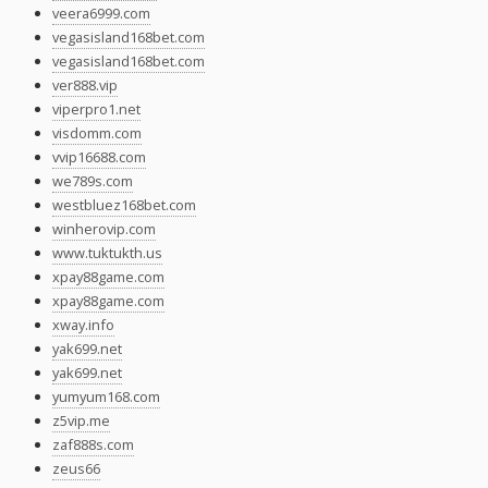
veera6999.com
vegasisland168bet.com
vegasisland168bet.com
ver888.vip
viperpro1.net
visdomm.com
vvip16688.com
we789s.com
westbluez168bet.com
winherovip.com
www.tuktukth.us
xpay88game.com
xpay88game.com
xway.info
yak699.net
yak699.net
yumyum168.com
z5vip.me
zaf888s.com
zeus66