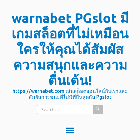
Skip
warnabet PGslot มี
to
content
เกมสล็อตที่ไม่เหมือน
ใครให้คุณได้สัมผัส
ความสนุกและความ
ตื่นเต้น!
https://warnabet.com เล่นสล็อตออนไลน์กับเราและ
สัมผัสการชนะที่ไม่มีที่สิ้นสุดกับ Pgslot
Search
for: