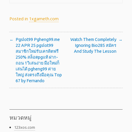
Posted in
1xgameth.com
แนะแนว
Pgslot99 Pgheng99.me
Watch Them Completely
22 APR 25 pgslot99
Ignoring Bio285 สมัคร
เรื่อง
สมาชิกใหม่รับเครดิตฟรี
And Study The Lesson
250% สล็อตpgแท้ ฝาก-
ถอน 1วิเล่นง่าย มือใหม่ก็
เล่นได้ pgheng99 ค่าย
ใหญ่ ส่งตรงถึงมือคุณ Top
67 by Fernando
หมวดหมู่
123xos.com