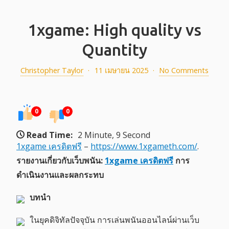
1xgame: High quality vs
Quantity
Christopher Taylor
·
11 เมษายน 2025
·
No Comments
0
0
Read Time:
2 Minute, 9 Second
1xgame เครดิตฟรี
–
https://www.1xgameth.com/
.
รายงานเกี่ยวกับเว็บพนัน:
1xgame เครดิตฟรี
การ
ดำเนินงานและผลกระทบ
บทนำ
ในยุคดิจิทัลปัจจุบัน การเล่นพนันออนไลน์ผ่านเว็บ