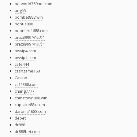
betworld369hot.com
bng55
bombet888.win
bonus888
boonlert1688.com
brazil999 ทางเข้า
brazil999 ทางเข้า
bwvip4.com
bwvip4.com
cafe444
cashgame168
Casino
cc11388.com
chang7777
chinatown888.win
cupcake88x.com
daruma1688.com
debet
dr888
dr888bet.com