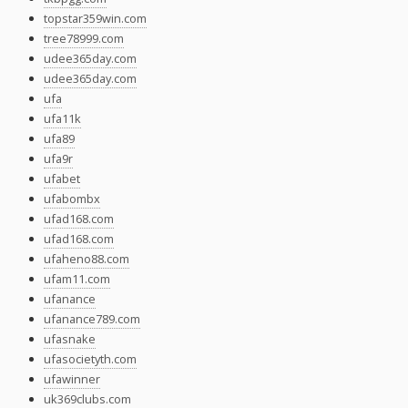
topstar359win.com
tree78999.com
udee365day.com
udee365day.com
ufa
ufa11k
ufa89
ufa9r
ufabet
ufabombx
ufad168.com
ufad168.com
ufaheno88.com
ufam11.com
ufanance
ufanance789.com
ufasnake
ufasocietyth.com
ufawinner
uk369clubs.com