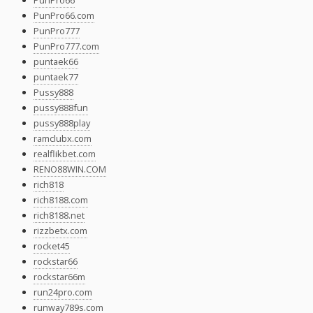
PunPro66.com
PunPro777
PunPro777.com
puntaek66
puntaek77
Pussy888
pussy888fun
pussy888play
ramclubx.com
realflikbet.com
RENO88WIN.COM
rich818
rich8188.com
rich8188.net
rizzbetx.com
rocket45
rockstar66
rockstar66m
run24pro.com
runway789s.com