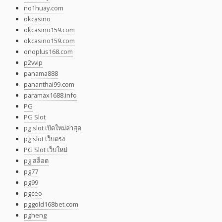
no1huay.com
okcasino
okcasino159.com
okcasino159.com
onoplus168.com
p2vvip
panama888
pananthai99.com
paramax1688.info
PG
PG Slot
pg slot เปิดใหม่ล่าสุด
pg slot เว็บตรง
PG Slot เว็บใหม่
pg สล็อต
pg77
pg99
pgceo
pggold168bet.com
pgheng