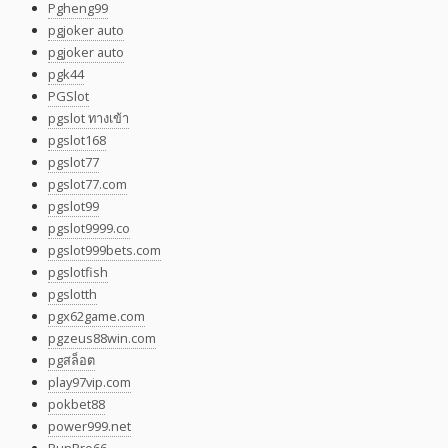
Pgheng99
pgjoker auto
pgjoker auto
pgk44
PGSlot
pgslot ทางเข้า
pgslot168
pgslot77
pgslot77.com
pgslot99
pgslot9999.co
pgslot999bets.com
pgslotfish
pgslotth
pgx62game.com
pgzeus88win.com
pgสล็อต
play97vip.com
pokbet88
power999.net
PunPro66